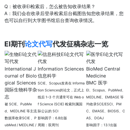
Q：被收录EI检索后，怎么被告知收录结果？
A：我们会在收录后登录检索后台截图告知您收录结果，您
也可以自行到大学图书馆后台查询收录情况。
EI期刊
论文代写
代发征稿杂志一览
International J
Information Sciences
BioMed Central
ournal of Biolo
信息科学
Medicine
gical Sciences
BMC 医学
SCIE、Scopus发表在 Informa
国际生物科学杂
tion Sciences
的论文，正式上
EI、Scopus、PubMed、
志
线后 1–3 个月通常可在 Web o
MEDLINE、EMBASE 等
被 SCIE、PubMe
f
Science (SCIE) 检索到属
国
均收录SCE/ESCI、PM
d、MEDLINE 等主流
际公认的 SCI
C、EMASE、BIOSIS、C
数据库收录
SCIE 、P
影响因子：6.8出版
AS、DOAJ
ubMed / MEDLINE /
周期：双周刊
影响因子：13.1
出版