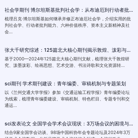
社会学期刊 博尔坦斯基批判社会学：从布迪厄到行动者批判能力
梳理吕克·博尔坦斯基如何继承并修正布迪厄社会学，介绍实用的批
判社会学、行动者批判能力、六种价值秩序、资本主义新精神及社
会...
张大千研究综述：125篇北大核心期刊揭示敦煌、泼彩与文创热点
基于2000—2024年125篇北大核心期刊文献，梳理张大千敦煌研
究、泼墨泼彩、绘画思想、艺术交游、书法诗歌和文化资源转...
sci期刊 学术期刊建设：青年编委、审稿机制与专题策划
以《兰州交通大学学报》参加《交通运输工程学报》青年编委论坛
为线索，梳理青年编委建设、审稿机制、特色栏目、专题专刊和交
通运...
sci发表论文 全国学会学术会议现状：3万场会议的困境与改进
结合9家全国学会访谈、98场中国科协年会专题论坛及2024年3万