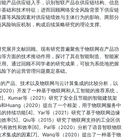
智能产品供应链入手，识别智联产品在供应链结构、信息
作基础和技术特征；进而回顾网络安全风险背景下供应链
泄露等风险因素对供应链绩效与主体行为的影响。两部分
与风险响应机制，构成后续策略研究的理论支撑。
研究展开文献回顾。现有研究普遍聚焦于物联网在产品功
构等方面的技术推动作用，探讨了其在智能制造、智能家
应用。通过回顾不同学者的研究成果，可较为系统地把握
风险下的运营管理问题奠定基础。
于物联网的产品、技术以及物联网与云计算集成的比较分析，以
e等（2020）开发了一种基于物联网和人工智能的推荐系统，
。Kumar等（2021）研究了安全且节能的智能建筑架
和Huang（2020）提出了一个框架，用于物联网服务中
持续功能[4]。Yar等（2021）研究了基于物联网边缘
率[5]。Qiu等（2015）研究了物联网支持的工业区供
有效性和效率[6]。Pal等（2020）分析了语音智联物联
集成的因素[7]。Wang等（2020）提出了一种基于物