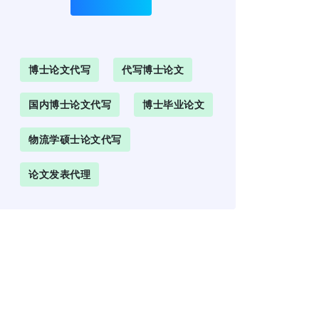
博士论文代写
代写博士论文
国内博士论文代写
博士毕业论文
物流学硕士论文代写
论文发表代理