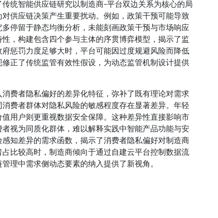
了传统智能供应链研究以制造商-平台双边关系为核心的局
为对供应链决策产生重要扰动。例如，政策干预可能导致
究多停留于静态均衡分析，未能刻画政策干预与市场响应
特性，构建包含四个参与主体的序贯博弈模型，揭示了监
政府惩罚力度足够大时，平台可能因过度规避风险而降低
现修正了传统监管有效性假设，为动态监管机制设计提供
入消费者隐私偏好的差异化特征，弥补了既有理论对需求
同消费者群体对隐私风险的敏感程度存在显著差异。年轻
价值用户则更重视数据安全保障。这种差异性直接影响市
费者视为同质化群体，难以解释实践中智能产品功能与安
险感知差异的需求函数，揭示了消费者隐私偏好对制造商
者占比较高时，制造商倾向于通过自建云平台控制数据流
链管理中需求侧动态要素的纳入提供了新视角。