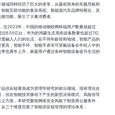
车领域同样经历了巨大的变革，从最初简单的车载导航和
、智能互联功能的复杂系统。新能源汽车品牌特斯拉，其
连接功能，吸引了大量消费者。
，仅2023年，中国的移动物联网终端用户数量就超过
超过6.55亿台，华为的鸿蒙生态系统设备数量也超过7亿
深度融入人们的生活。在不同年龄段和地域，智能产品的
度更高，智能手环、智能手表等可穿戴设备在年轻人中的
盖率也逐年上升，家庭用户通过各种智能设备提升生活的
产品供应链逐渐成为管理学研究的前沿领域。现有理论在
展，但在智能技术驱动下产生的新型决策模式、风险传导
意义方面，本研究聚焦网络安全风险下制造商云服务外
，从三个维度完善了智能供应链管理的理论体系：