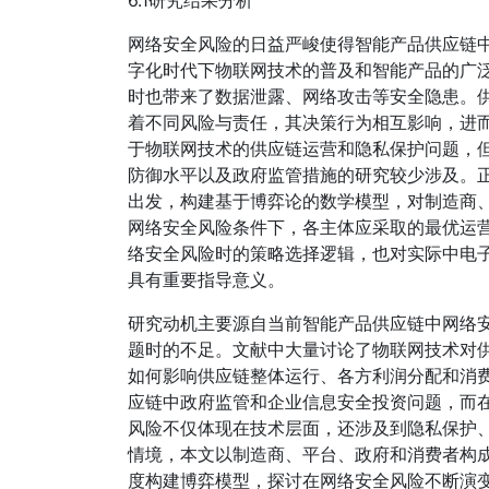
6.1研究结果分析
网络安全风险的日益严峻使得智能产品供应链
字化时代下物联网技术的普及和智能产品的广
时也带来了数据泄露、网络攻击等安全隐患。
着不同风险与责任，其决策行为相互影响，进
于物联网技术的供应链运营和隐私保护问题，
防御水平以及政府监管措施的研究较少涉及。
出发，构建基于博弈论的数学模型，对制造商
网络安全风险条件下，各主体应采取的最优运
络安全风险时的策略选择逻辑，也对实际中电
具有重要指导意义。
研究动机主要源自当前智能产品供应链中网络
题时的不足。文献中大量讨论了物联网技术对
如何影响供应链整体运行、各方利润分配和消
应链中政府监管和企业信息安全投资问题，而在
风险不仅体现在技术层面，还涉及到隐私保护
情境，本文以制造商、平台、政府和消费者构
度构建博弈模型，探讨在网络安全风险不断演