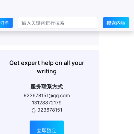
搜索内容
交订单
Get expert help on all your
writing
服务联系方式
923678151@qq.com
13128872179
923678151
立即预定