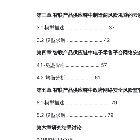
第三章 智联产品供应链中制造商风险规避的云服务外包策略
3.1 模型描述 ................................. 37
3.2 模型求解 ............................ 42
第四章 智联产品供应链中电子零售平台网络安全风险防御策略研究 
4.1 模型描述 ........................... 57
4.2 均衡分析 ..................... 61
第五章 智联产品供应链中政府网络安全风险监管策略研究 .
5.1 模型描述 ................................... 79
5.2 模型求解 ............................... 79
第六章研究结果讨论