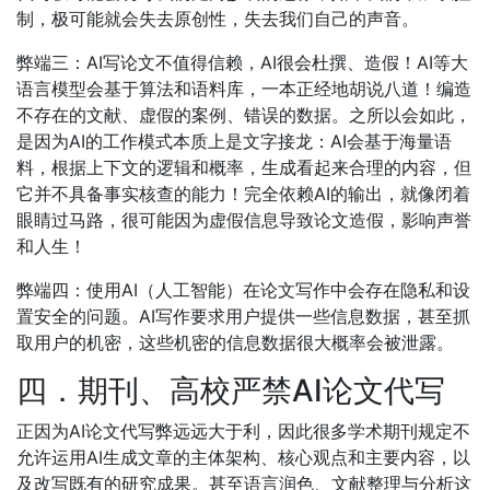
制，极可能就会失去原创性，失去我们自己的声音。
弊端三：AI写论文不值得信赖，AI很会杜撰、造假！AI等大
语言模型会基于算法和语料库，一本正经地胡说八道！编造
不存在的文献、虚假的案例、错误的数据。之所以会如此，
是因为AI的工作模式本质上是文字接龙：AI会基于海量语
料，根据上下文的逻辑和概率，生成看起来合理的内容，但
它并不具备事实核查的能力！完全依赖AI的输出，就像闭着
眼睛过马路，很可能因为虚假信息导致论文造假，影响声誉
和人生！
弊端四：使用AI（人工智能）在论文写作中会存在隐私和设
置安全的问题。AI写作要求用户提供一些信息数据，甚至抓
取用户的机密，这些机密的信息数据很大概率会被泄露。
四．期刊、高校严禁AI论文代写
正因为AI论文代写弊远远大于利，因此很多学术期刊规定不
允许运用AI生成文章的主体架构、核心观点和主要内容，以
及改写既有的研究成果。甚至语言润色、文献整理与分析这