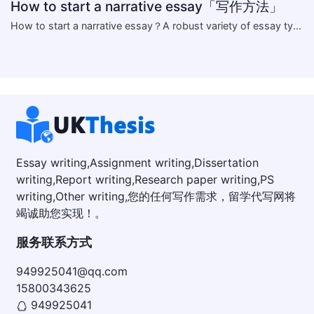
How to start a narrative essay「写作方法」
​How to start a narrative essay？A robust variety of essay ty...
Essay writing,Assignment writing,Dissertation
writing,Report writing,Research paper writing,PS
writing,Other writing,您的任何写作需求，留学代写网将
竭诚助您实现！。
服务联系方式
949925041@qq.com
15800343625
949925041