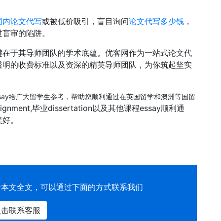
国内论文代写
或被低价吸引，盲目询问
论文代写多少钱
，
过盲审的陷阱。
键在于其导师团队的学术底蕴。优客网作为一站式论文代
透明的收费标准以及资深的精英导师团队，为你筑起坚实
ation和essay给广大留学生参考，帮助您顺利通过在英国留学和澳洲等国留
nment,毕业dissertation以及其他课程essay顺利通
美好。
看本文全文，可以通过下面的方式联系我们
点击联系客服