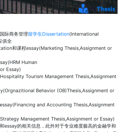
n，国际商务管理
留学生Dissertation
(International
一应俱全
on和课程essay(Marketing Thesis,Assignment or
ay(HRM Human
or Essay)
tality Tourism Management Thesis,Assignment
azitional Behavior (OB)Thesis,Assignment or
inancing and Accounting Thesis,Assignment
egy Management Thesis,Assignment or Essay)
ion和essay的相关信息，此外对于专业难度极高的金融学和