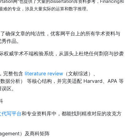
rtation网"也提供了大量的dissertation库资料参考，Financing和
等国留学生最难的专业，涉及大量实际的运算和数字推理。
为了确保文章的纯洁性，优客网平台上的所有学术资料与
优秀作品。
 等国际权威学术不端检验系统，从源头上杜绝任何剽窃与抄袭
，完整包含
literature review
（文献综述）、
sis（数据分析） 等核心结构，并完美适配 Harvard、APA 等
维误区。
科
文代写平台
和专业资料库中，都能找到精准对应的攻克方
Management）及商科矩阵