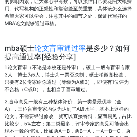
的影响因素，让大家心中有数，可以预估自己要花的大概费
用。代写机构的正规性和靠谱些至关重要，具体该怎么选择
希望大家可以学会，注意其中的细节之处，保证代写好的
MBA论文能够通过审核。
mba硕士
论文盲审通过率
是多少？如何
提高通过率[经验分享]
1.论文盲审（不论是本校还是外审），硕士一般有盲审专家
3人，博士为5人，博士为一票否决制，硕士稍微宽松些，
只要有2位专家给你通过（等级为A或B），即便有1位评为
不合格（C或D），也相当于盲审通过。
2.盲审意见一般有三种整体评价，第一类是最优等（全
A），三位盲审专家均认为达到了A级水平，基本上这样的
论文，不需要经过修改，就可以直接答辩，显而易见，占比
比较少，5%左右；第二类最多，评审专家的意见可能会出
现不一致的情况，比如两A一B，两B一A，一A一B一C，两