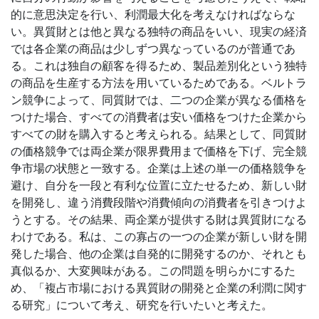
的に意思決定を行い、利潤最大化を考えなければならな
い。異質財とは他と異なる独特の商品をいい、現実の経済
では各企業の商品は少しずつ異なっているのが普通であ
る。これは独自の顧客を得るため、製品差別化という独特
の商品を生産する方法を用いているためである。ベルトラ
ン競争によって、同質財では、二つの企業が異なる価格を
つけた場合、すべての消費者は安い価格をつけた企業から
すべての財を購入すると考えられる。結果として、同質財
の価格競争では両企業が限界費用まで価格を下げ、完全競
争市場の状態と一致する。企業は上述の単一の価格競争を
避け、自分を一段と有利な位置に立たせるため、新しい財
を開発し、違う消費段階や消費傾向の消費者を引きつけよ
うとする。その結果、両企業が提供する財は異質財になる
わけである。私は、この寡占の一つの企業が新しい財を開
発した場合、他の企業は自発的に開発するのか、それとも
真似るか、大変興味がある。この問題を明らかにするた
め、「複占市場における異質財の開発と企業の利潤に関す
る研究」について考え、研究を行いたいと考えた。