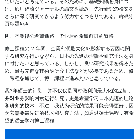
ていたいと考えている。そのために、基礎知識を身につ
け、応用経済ジャーナルの論文を読み、先行研究の論文を
さらに深く研究できるよう努力するつもりである。#p#分
页标题#e#
四、卒業後の希望進路 毕业后的希望前进的道路
修士課程の 2 年間、企業利潤最大化を影響する要因に関
する研究を行いながら、日本の先進の理論や研究手法を身
に付けたいと思っている。しかし、良い研究成果を得るた
め、最も先進な技術や研究手法などが必要であるため、修
士課程を通じて、博士課程に進みたいと思っている。
我2年硕士的计划，并不仅仅是同时做利润最大化的业务，
并对业务影响因素进行研究，更是希望学习日本先进的理论
和研究的技术。不过，我认为研究的结果可能变得更好，因
为它需要最先进的技术和研究方法，如通过硕士课程，有希
望的话去学习博士课程。