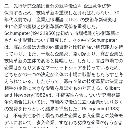
二、先行研究企業は自分の競争優位を 企业竞争优势
保持するため、技術革新を重視しなければならない。70
年代以前では、産業組織理論（TIO）の技術革新研究は、
主に企業の規模と技術革新の関係を重視した。
Schumpeter(1942,1950)は初めて市場構造が技術革新に
もたらす影響について研究した。その中でSchumpeter
は、寡占企業は大量の内部資源と比較的強い研究能力を持
っており、また、一般な企業家、発明家より、寡占企業は
技術革新の主体であると提唱した。しかし、寡占市場での
企業はかなり大きなマ—ケットシェアを持っているため、
どちらかの一つの決定が全体の市場に影響をもたらすと考
えられている。したがって、寡占企業の技術革新の決定は
相手の企業に大きな影響を及ぼすものと言える。Gilbert
and Newbery(1982)は、不確実性を含まない研究開発競
争の場合においては、市場内で優位に立つ企業がより多く
の投資を行うという結果を導出した。Reinganum(1983)
は、不確実性を伴う場合の独占企業と参入企業との競争モ
デルにおいて、参入企業、すなわち劣位な企業のほうがよ