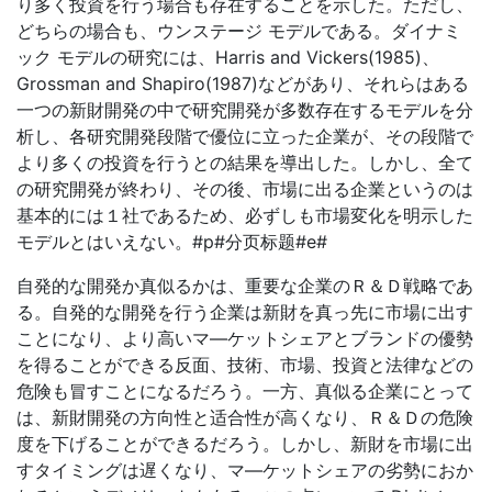
り多く投資を行う場合も存在することを示した。ただし、
どちらの場合も、ウンステージ モデルである。ダイナミ
ック モデルの研究には、Harris and Vickers(1985)、
Grossman and Shapiro(1987)などがあり、それらはある
一つの新財開発の中で研究開発が多数存在するモデルを分
析し、各研究開発段階で優位に立った企業が、その段階で
より多くの投資を行うとの結果を導出した。しかし、全て
の研究開発が終わり、その後、市場に出る企業というのは
基本的には１社であるため、必ずしも市場変化を明示した
モデルとはいえない。#p#分页标题#e#
自発的な開発か真似るかは、重要な企業のＲ＆Ｄ戦略であ
る。自発的な開発を行う企業は新財を真っ先に市場に出す
ことになり、より高いマ—ケットシェアとブランドの優勢
を得ることができる反面、技術、市場、投資と法律などの
危険も冒すことになるだろう。一方、真似る企業にとって
は、新財開発の方向性と适合性が高くなり、Ｒ＆Ｄの危険
度を下げることができるだろう。しかし、新財を市場に出
すタイミングは遅くなり、マ—ケットシェアの劣勢におか