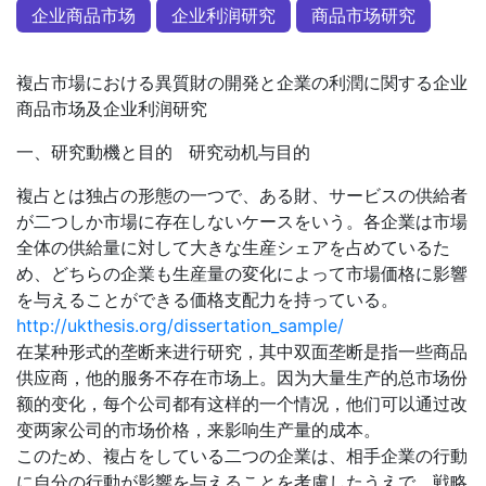
企业商品市场
企业利润研究
商品市场研究
複占市場における異質財の開発と企業の利潤に関する企业
商品市场及企业利润研究
一、研究動機と目的 研究动机与目的
複占とは独占の形態の一つで、ある財、サービスの供給者
が二つしか市場に存在しないケースをいう。各企業は市場
全体の供給量に対して大きな生産シェアを占めているた
め、どちらの企業も生産量の変化によって市場価格に影響
を与えることができる価格支配力を持っている。
http://ukthesis.org/dissertation_sample/
在某种形式的垄断来进行研究，其中双面垄断是指一些商品
供应商，他的服务不存在市场上。因为大量生产的总市场份
额的变化，每个公司都有这样的一个情况，他们可以通过改
变两家公司的市场价格，来影响生产量的成本。
このため、複占をしている二つの企業は、相手企業の行動
に自分の行動が影響を与えることを考慮したうえで、戦略