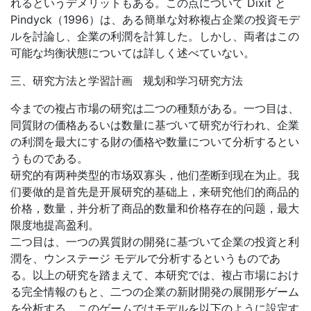
れるというデメリットもある。この点について Dixit と
Pindyck（1996）は、ある簡単な対称複占企業の投資モデ
ルを討論し、企業の利潤を計算した。しかし、両者はこの
可能な均衡状態については詳しく述べていない。
三、研究方法と学習計画 规划和学习研究方法
今までの複占市場の研究は二つの種類がある。一つ目は、
同質財の価格あるいは数量に基づいて研究が行われ、企業
の利潤を最大にする財の価格や数量について分析するとい
うものである。
研究的有两种类型的市场双寡头，他们垄断到现在为止。我
们要做的是首先是开展研究的基础上，来研究他们的商品的
价格，数量，并分析了商品的数量和价格存在的问题，最大
限度地提高盈利。
二つ目は、一つの異質財の開発に基づいて企業の投資と利
潤を、ウンステージ モデルで分析するというものであ
る。以上の研究を踏まえて、本研究では、複占市場におけ
る完全情報のもと、二つの企業の新財開発の展開形ゲーム
を分析する。このゲームではモデルを以下のように設定す