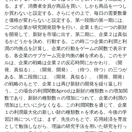
る。まず、消費者全員が商品を買い、しかも商品を一つし
か買わないと設定する。さらにその上で、毎日の需要数量
と価格が変わらないと設定する。第一段階の第一期には、
二つの企業が研究開発競争を行い、企業１先に一つの新財
を開発して、新財を市場に出す。第二期に、企業２は真似
るかどうかを決め、行動する。この時二つ企業の利潤と利
潤の均衡点を計算し、企業の行動をゲームの関数で表示す
る。各企業のサブゲーム完全均衡の解を求める。このモデ
ルは、企業の戦略は企業２の反応時間にかかわり、（開
発、真似る）、（開発、開発）、（待つ、待つ）の三つが
ある。第二段階には、（開発、真似る）、（開発、開発）
の戦略のもとで、企業１は再び新財の開発を繰り返し行
う。この場合の利潤関数&prod;は新財の種類数ｎの増加関
数であり、新財の種類数ｎの増加につれて、企業の利潤の
増加はしだいに少なくなる。この利潤関数を通じて、企業
１の利潤最大化の新しい財の種類数ｎを求める。今後の学
習計画については、まず、先生のもとで、応用経済を専攻
として勉強しながら、理論の研究手法を用いた研究を行っ