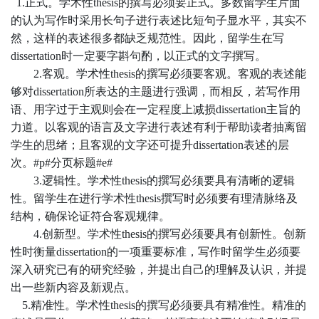
1.正式。
学术性
thesis
的
撰写
必须要正式。多数留学生片面
的认为写作时采用长句子进行表述比短句子显水平，其实不
然，这样的表述很多都缺乏规范性。因此，留学生在写
dissertation时一定要字斟句酌，以正式的文字撰写。
2.客观。
学术性
thesis
的
撰写
必须要客观。客观的表述能
够对dissertation所表达的主题进行强调，而相反，若写作用
语、用字过于主观则会在一定程度上减损dissertation主旨的
力道。以客观的语言及文字进行表述有利于帮助读者抽离留
学生的思绪；且客观的文字还可提升dissertation表述的层
次。#p#分页标题#e#
3.逻辑性。
学术性
thesis
的
撰写
必须要具有清晰的逻辑
性。留学生在进行
学术性
thesis
撰写时必须要有理清脉络及
结构，确保论证符合客观规律。
4.创新型。
学术性
thesis
的
撰写
必须要具有创新性。创新
性时衡量dissertation的一项重要标准，写作时留学生必须要
深入研究已有的研究经验，并提出自己的理解及认识，并提
出一些新内容及新观点。
5.精准性。
学术性
thesis
的
撰写
必须要具有精准性。精准的