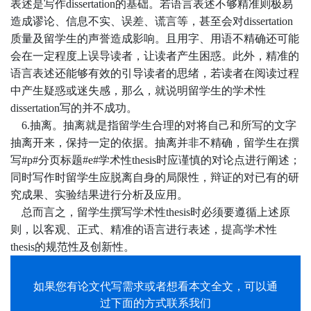
表述是写作dissertation的基础。若语言表述不够精准则极易
造成谬论、信息不实、误差、谎言等，甚至会对dissertation
质量及留学生的声誉造成影响。且用字、用语不精确还可能
会在一定程度上误导读者，让读者产生困惑。此外，精准的
语言表述还能够有效的引导读者的思绪，若读者在阅读过程
中产生疑惑或迷失感，那么，就说明留学生的学术性
dissertation写的并不成功。
6.抽离。抽离就是指留学生合理的对将自己和所写的文字
抽离开来，保持一定的依据。抽离并非不精确，留学生在撰
写
#p#分页标题#e#
学术性
thesis
时应谨慎的对论点进行阐述；
同时写作时留学生应脱离自身的局限性，辩证的对已有的研
究成果、实验结果进行分析及应用。
总而言之，留学生撰写
学术性
thesis
时必须要遵循上述原
则，以客观、正式、精准的语言进行表述，提高
学术性
thesis
的规范性及创新性。
如果您有
论文代写
需求或者想看本文全文，可以通
过下面的方式联系我们