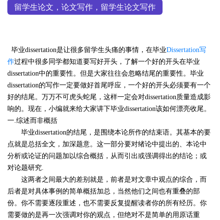
留学生论文，论文写作，留学生论文写作
毕业dissertation是让很多留学生头痛的事情，在毕业
Dissertation写
作
过程中很多同学都知道要写好开头，了解一个好的开头在毕业
dissertation中的重要性。但是大家往往会忽略结尾的重要性。毕业
dissertation的写作一定要做好首尾呼应，一个好的开头必须要有一个
好的结尾。万万不可虎头蛇尾，这样一定会对dissertation质量造成影
响的。现在，小编就来给大家讲下毕业dissertation该如何漂亮收尾。
一
.
综述而非概括
毕业dissertation的结尾，是围绕本论所作的结束语。其基本的要
点就是总括全文，加深题意。这一部分要对绪论中提出的、本论中
分析或论证的问题加以综合概括，从而引出或强调得出的结论；或
对论题研究
.
这两者之间最大的差别就是，前者是对文章中观点的综合，而
后者是对具体事例的简单概括加总，当然他们之间也有重叠的部
份。你不需要逐段重述，也不需要反复提醒读者你的所有经历。你
需要做的是再一次强调对你的观点，但绝对不是简单的用原话重