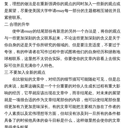
复，理想的做法是在重新强调你的观点的同时加入一些新的观点或
是展望，尽量使美国大学申请
essay
每一部分的主题都相互辅佐并且
紧密联系。
二
.
合理的升华
使申请
essay
的结尾部份有新意的另外一个办法是，将你的观点
与一些更加深刻的含义联系起来，不论这些更加深刻的含义是关于
你自身的还是关于你所研究的领域的。但是要注意适度，不要过于
夸张，有的申请者在写作过程中曾试图将他们的自身经历和拯救地
球相联系，这显然不太切合实际。你要使你的文章内容看上去很实
际可信并且充满你个人特色。
三
.
不要加入全新的观点
在比较短的文章中，对经历的细节描写可能随处可见，但是总
的来说，如果这确实是一个十分重要的对你人生成长过程有重大影
响的经历，它早就应该出现在文章中，而非结尾处。对未来的展望
就是一项很合适的作为文章结尾部份的内容，他可以使结尾部份显
得更加有力更加意味深长。有的文章可能把主要精力放在了作者的
个人素质以及宏伟理想等方面，但却没有涉及到一旦所有的条件都
具备了的时候他具体的奋斗目标是什么，这样做显然会使你的文章
显得虎头蛇尾。