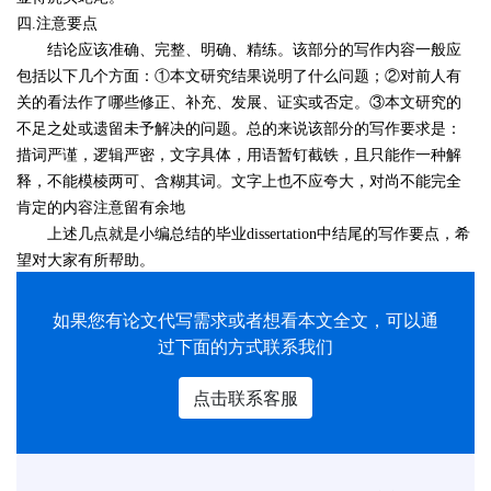
四
.
注意要点
结论应该准确、完整、明确、精练。该部分的写作内容一般应
包括以下几个方面：
①本文研究结果说明了什么问题；②对前人有
关的看法作了哪些修正、补充、发展、证实或否定。③本文研究的
不足之处或遗留未予解决的问题
。
总的来说该
部分的写作要求是：
措词严谨，逻辑严密，文字具体，用语暂钉截铁，且只能作一种解
释，不能模棱两可、含糊其词。文字上也不应夸大，对尚不能完全
肯定的内容注意留有余地
上述几点就是小编总结的毕业dissertation中结尾的写作要点，希
望对大家有所帮助。
如果您有
论文代写
需求或者想看本文全文，可以通
过下面的方式联系我们
点击联系客服