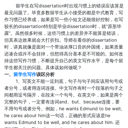
留学生在写dissertation时出现习惯上的错误应该算是
最见问题了。毕竟多数留学生从小接受的都是中式教育，写
作习惯已经养成，如果是写一些小短文还能很好控制，在写
较长的dissertation特别是毕业dissertation时，就“原形毕
露”。虽然很多时候，这些习惯上的差异并不能算是错误，
但其表达效果就会大打折扣。导师在看你的dissertation
时，讲真就像是面对一个带油浓厚口音的外国佬，如果质量
还凑合或许不会挂掉，但想得高分基本是不可能的。如何改
掉这些写作习惯，不断提升自己的英文写作水平，是每个留
学生都关注的问题。具体该如何做呢？
一、
留学生写作
误区分析
1、写英文不能一逗到底，句子与句子间应该用句号或
者分号，或者用连词连接。中文写作有时一个段落的句子之
间都用逗号隔开，在段末一个句号。在英文中，如果是两个
完整的句子，一定要有连词and、but、because连接，要
不用句号或者分号。例如，he wants Edmund to be well,
he cares about him这一句话，正确的形式应该是he
wants Edmund to be well, and he cares about him. 还