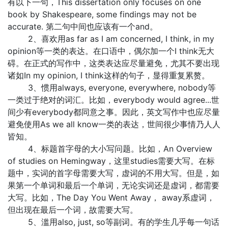
有以下一句，This dissertation only focuses on one
book by Shakespeare, some findings may not be
accurate. 第二句中间也应该有一个and。
2、喜欢用as far as I am concerned, I think, in my
opinion等一类的表达。在口语中，偶尔加一个I think无大
碍。在正式的写作中，这类表达应尽量避免，尤其不要出现
诸如In my opinion, I think这样的句子，显得重复累赘。
3、惯用always, everyone, everywhere, nobody等
一类过于绝对的词汇。比如，everybody would agree...世
间少有everybody都同意之事。因此，英文写作中也应尽量
避免使用As we all know一类的表达，世间很少事情乃人人
皆知。
4、标题首字母的大小写问题。比如，An Overview
of studies on Hemingway，这里studies需要大写。在标
题中，实词的首字母需要大写，虚词的不用大写。但是，如
果第一个单词和最后一个单词，无论实词还是虚词，都需要
大写。比如，The Day You Went Away， away系虚词，
但出现在最后一个词，故需要大写。
5、滥用also, just, so等副词。有的学生几乎每一句话