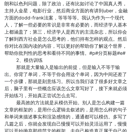
朗和以色列问题，除了政治，还有比如讨论了中国真人秀，
主持人金星，电影行业，然后商业方面的有讲到uber，金融
方面的dodd-frank法案，等等等等。我认为作为一个现代
人，了解一些必要的常识是非常有必要的，而经济学人基本
上都涵盖了；第三，经济学人是西方的主流杂志，所以你会
了解到西方社会是怎么思考的，他们持有怎样的观点。然后
你对比在国内读的内容，可以更好的帮助你了解这个世界，
帮助你批判性的思考和看待不同的事情。#p#分页标题#e#
2、模仿训练
那就是大量输入是输出的前提，但是输入不等于输
出。你背了单词，不等于你会用这个单词，因为中间还差了
一个步骤，那就是刻意练习。所以当我们读了很多好文章之
后，脑子里有一些概念应该怎么文章写好了，接下来就必须
开始练习，开始真正尝试怎么去写。
最高效的方法就是从模仿开始。别人是怎么构建一篇
文章的框架的，是用什么逻辑去叙述的，是用怎么样的句子
和单词来描述事实和渲染感情的，通通都可以模仿。多写了
几篇之后，你就会发现自己慢慢可以开始灵活运用了，慢慢
可以开始抛弃那些范文的框架，去自己构造真正属于自己的