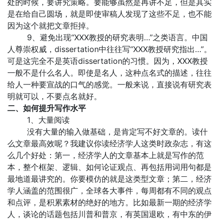
处的时候，要讲究策略。要能够虽然是再讲不足，但是其实
是在给自己圆场，就是即使审稿人发现了这些不足，也不能
因为这个就把文章拒掉。
9、避免出现“XXX教授的研究表明…”之类语言。中国
人尊崇权威，dissertation中往往写“XXX教授研究指出…”。
可是这完全不是英语dissertation的习惯。因为，XXX教授
一般不是什么名人。即使是名人，这种点名式的描述，往往
给人一种要宣战的口气的感觉。一般来说，直接说有研究表
明就可以，不要点名就好。
二、如何提升写作水平
1、大量阅读
没有大量的输入做基础，是肯定写不好文章的。读什
么文章最高效呢？我建议你读经济学人这类时政杂志，有这
么几个好处：第一，经济学人的文章基本上就是写作的范
本，整个框架、逻辑、如何论证观点、再包括用词用句都是
最地道最讲究的。你要模仿的就是这类型文章；第二，经济
学人涵盖的范围很广，全球各大事件，每周都有不同的观点
和点评，是积累素材的绝好的地方。比如最新一期的经济学
人，谈论的话题包括川普和普京，有英国退欧，有中东的伊