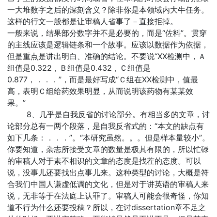
一大堆数字之后的深刻含义？除非你是本领域内大牛任务。
这样的行文一般都是让审稿人省事了－直接拒掉。
一般来说，结果部分数字并不是必要的，而是“佐料”。贯穿
的主线应该是逻辑链条和一个故事。应该以数据作为依据，
但是重点是讲出明白、准确的结论。不要说“XX检测中，Ａ
组值是0.322，Ｂ组值是0.432，Ｃ组值是
0.877，．．．”，而是最好写成“Ｃ组在XX检测中，值最
高，表明Ｃ组给药效果明显，从而说明该药物有某某效
果。”
8、几乎是自我反省的讨论部分。有相当多的文章，讨
论部分总有一两个段落，是自我反省式的：“本文的缺点有
如下几条：．．．”。“本研究虽然。。。但是样本量较小”。
你要知道，杂志所接受文章的数量是极其有限的，所以忙碌
的审稿人对于素不相识的文章的态度是找茬的态度。可以
说，没事儿还要找出点事儿来。这种类型的讨论，大概是符
合我们中国人谦虚低调的文化，但是对于讲英语的审稿人来
说，无非等于在法庭上认罪了。审稿人可能会很奇怪，你知
道不行为什么还要投稿？所以，在讨dissertation章不足之