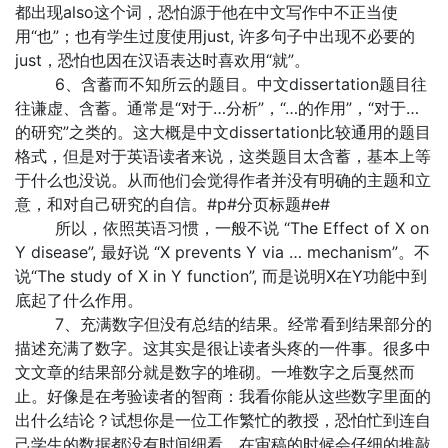
都出现also这个词，恐怕源于他在中文写作中不正当使
用“也”；也有学生过度使用just, 许多句子中出现不必要的
just，恐怕也因在汉语表达时喜欢用“就”。
6、含蓄而不知所云的题目。中文dissertation题目往
往谦虚、含蓄。通常是“对于…分析”，“…的作用”，“对于…
的研究”之类的。这大概是中文dissertation比较通用的题目
格式，但是对于英语读者来说，这类题目太含蓄，基本上等
于什么也没说。从而他们会觉得作者并没有明确的主题和立
意，和对自己研究的自信。#p#分页标题#e#
所以，依照英语习惯，一般不说 “The Effect of X on
Y disease”, 最好说 “X prevents Y via … mechanism”。不
说“The study of X in Y function”, 而是说明X在Y功能中到
底起了什么作用。
7、充满数字但没有总结的结果。经常看到结果部分的
描述充满了数字。这其实是很让读者头疼的一件事。很多中
文文章的结果部分就是数字的堆砌。一堆数字之后戛然而
止。好像是在考验读者的智商：我看你能从这些数字里面的
出什么结论？试想你是一位工作繁忙的教授，恐怕忙到连自
己学生的数据都没有时间细看，在审稿的时候会仔细的推敲