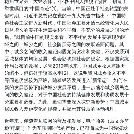
稳居世界第二大经济体，7亿多中国人摆脱了贫困，创造了
举世瞩目的“中国奇迹”[1]。当前，中国正处于社会转型的关
键时期。习近平总书记在党的十九大报告中指出：“中国特
色社会主义进入新时代，中国社会主要矛盾已经转化为人民
日益增长的美好生活需要和不平衡、不充分的发展之间的矛
盾。”就目前中国的现实来看，不平衡的发展主要表现为区
域之间、城乡之间、社会阶层等之间的发展差距问题。其
中，城乡之间的收入差距问题尤为突出和关键，不仅关系到
区域整体的均衡发展，也会影响到社会的稳定。根据国家统
计局公布的数据，尽管2010年以来，中国城乡收入差距开
始缩小，但仍处于较高水平[2]，这说明我国城乡收入不平
等问题仍然较为严峻。随着经济发展进入“新常态”，如何在
新的发展形势下解决城乡发展矛盾，进一步缩小城乡居民之
间的收入差距，对于中国社会的持续健康发展和协调发展十
分重要和必要。为此，迫切需要深入探究新形势下中国城乡
居民收入差距变化的规律，并揭示其背后的驱动机理。
近年来，伴随着互联网的普及和发展，电子商务（后文亦简
称“电商”）作为互联网时代的产物，已渐渐成为中国经济发