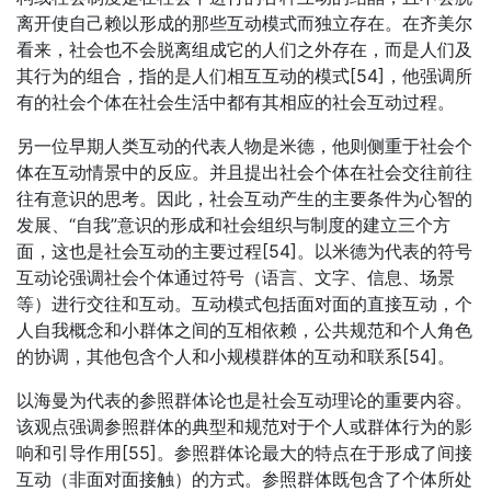
离开使自己赖以形成的那些互动模式而独立存在。在齐美尔
看来，社会也不会脱离组成它的人们之外存在，而是人们及
其行为的组合，指的是人们相互互动的模式[54]，他强调所
有的社会个体在社会生活中都有其相应的社会互动过程。
另一位早期人类互动的代表人物是米德，他则侧重于社会个
体在互动情景中的反应。并且提出社会个体在社会交往前往
往有意识的思考。因此，社会互动产生的主要条件为心智的
发展、“自我”意识的形成和社会组织与制度的建立三个方
面，这也是社会互动的主要过程[54]。以米德为代表的符号
互动论强调社会个体通过符号（语言、文字、信息、场景
等）进行交往和互动。互动模式包括面对面的直接互动，个
人自我概念和小群体之间的互相依赖，公共规范和个人角色
的协调，其他包含个人和小规模群体的互动和联系[54]。
以海曼为代表的参照群体论也是社会互动理论的重要内容。
该观点强调参照群体的典型和规范对于个人或群体行为的影
响和引导作用[55]。参照群体论最大的特点在于形成了间接
互动（非面对面接触）的方式。参照群体既包含了个体所处