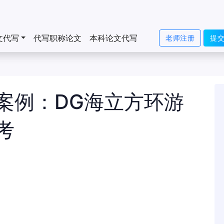
文代写
代写职称论文
本科论文代写
老师注册
提
案例：DG海立方环游
考