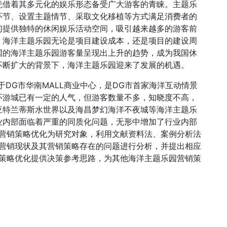
凭借着其多元化的娱乐形态备受广大游客的青睐。主题乐
环节、设置主题情节、采取文化移植等方式满足消费者的
们提供独特的休闲娱乐活动空间，吸引越来越多的游客前
，海洋主题乐园无论是项目建设成本，还是项目的建设周
国的海洋主题乐园游客量呈现出上升的趋势，成为我国休
不断扩大的背景下，海洋主题乐园迎来了发展的机遇。
位于DG市华南MALL商业中心，是DG市首家海洋互动情景
环游城已有一定的人气，但游客数量不多，知晓度不高，
亚特兰蒂斯水世界以及海昌梦幻海洋不夜城等海洋主题乐
业内部面临着严重的同质化问题，无形中增加了行业内部
城营销策略优化为研究对象，利用文献资料法、案例分析法
城营销现状及其营销策略存在的问题进行分析，并提出相应
销策略优化提供决策参考思路，为其他海洋主题乐园营销策