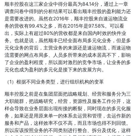
顺丰控股在这三家企业中得分最高为84.14分，通过上一章
调查问卷中得到的分析结果可以看出顺丰控股的盈利能力还
是需要改进的。虽然在2016年，顺丰控股来自速运物流业
务的营收有99.4%之多，而在2015年是97.58%。可以看
出，实际上有超过80%的营收都是来自国内时效的快件业
务。也就是说，虽然顺丰已经全面布局多元化业务，但是多
元化业务的背后，主营业务的来源还是速运物流，而速运物
流需要的网点布局多、人员多所带来的成本居高不下，影响
了企业的盈利程度，所以面对激烈的竞争市场，让业务的多
元化也成为盈利的多元化是接下来的发展方向。
（1）根据不同业务类型，进行组织机构的变革
顺丰控股之前是在集团层面把战略规划、经营和服务分为三
大职能群，把战略研究，经营，资源性及服务工作分开，这
样会导致在业务层面出现衔接的断裂，同时现在的多元化服
务，如果还是用原来单一的体系去运营和管理，去运作新的
服务和产品，这样效率不仅不高，而且市场也得不到回馈。
所以应该按照业务的不同类别进行整合、拆分及优化，这样