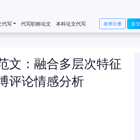
文代写
代写职称论文
本科论文代写
老师注册
提
范文：融合多层次特征
博评论情感分析