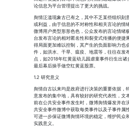
论信息为平台管理提出了更大的挑战。
舆情泛滥现象古已有之，其中不乏某些组织刻
或利益，由于信息的不对称性和相关言论的情
微博用户类型形形色色，公众发布的言论情绪
台发布言论的相对匿名性和裂变式传播的便捷
得局面更加难以控制，其产生的负面影响力也
件，如洪水、干旱、瘟疫、地震等，往往在发
点，如2018年红黄蓝幼儿园虐童事件衍生出
最后幕后操手做空红黄蓝股票。
1.2 研究意义
舆情自古以来均是政府进行决策的重要依据，
意发布的集中地，具有较好的研究代表性，文
前在公共安全事件发生时，微博舆情爆发并在
共安全事件微博中获取每类事件以及子事件属
可进一步保证微博舆情环境的稳定，维护民众
实践意义。