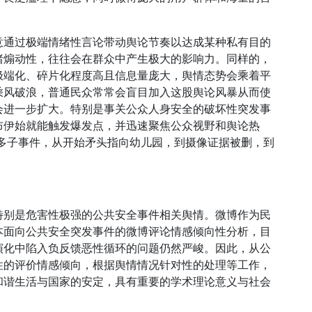
意通过极端情绪性言论带动舆论节奏以达成某种私有目的
绪煽动性，往往会在群众中产生极大的影响力。同样的，
极端化、碎片化程度高且信息量庞大，舆情态势会乘着平
乘风破浪，普通民众常常会盲目加入这股舆论风暴从而使
会进一步扩大。特别是事关公众人身安全的破坏性突发事
布伊始就能触发爆发点，并迅速聚焦公众视野和舆论热
诸多子事件，从开始矛头指向幼儿园，到摄像证据被删，到
特别是危害性极强的公共安全事件相关舆情。微博作为民
本面向公共安全突发事件的微博评论情感倾向性分析，目
演化中陷入负反馈恶性循环的问题仍然严峻。因此，从公
性的评价情感倾向，根据舆情情况针对性的处理等工作，
和谐生活与国家的安定，具有重要的学术理论意义与社会