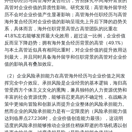
外任职经历与高管海外复合经历，分别探究不同海外背景的
高管对企业价值的异质性影响。研究发现：高管海外留学经
历不会对企业价值产生显著影响；高管海外任职经历与高管
海外复合经历对企业价值的影响呈现先上升后下降的趋势关
系，具体而言，海外任职背景高管占高管团队的比重在
41.8%左右能够发挥最大化效用，超过这一比例，企业价值
反而呈下降趋势；拥有海外复合经历背景的高管（49.1%）
与本土高管近似具有相同比重时，对企业价值的提升效用达
到最大，并且同时具备海外留学和任职背景的高管对企业价
值的影响具有叠加效应。
（2）企业风险承担能力在高管海外经历与企业价值之间发
挥完全中介效应。承担风险是企业经营的基本逻辑，海归高
管受西方个体主义文化的熏陶，兼具独特的人力资源优势和
丰富的社会资源优势，能够容忍更高的不确定性，在战略决
策中更倾向冒险和创新从而提升企业整体的风险承担能力。
然而企业的风险承担能力是有一定限度的（风险承担能力值
达到临界点27.236时，企业价值创造能力最强），这说明
适度的风险承担能够推动企业抓住稍纵即逝的市场机遇以创