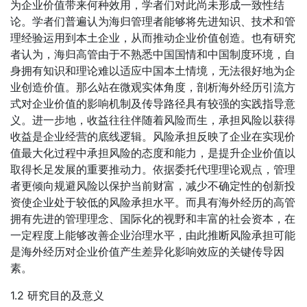
为企业价值带来何种效用，学者们对此尚未形成一致性结
论。学者们普遍认为海归管理者能够将先进知识、技术和管
理经验运用到本土企业，从而推动企业价值创造。也有研究
者认为，海归高管由于不熟悉中国国情和中国制度环境，自
身拥有知识和理论难以适应中国本土情境，无法很好地为企
业创造价值。那么站在微观实体角度，剖析海外经历引流方
式对企业价值的影响机制及传导路径具有较强的实践指导意
义。进一步地，收益往往伴随着风险而生，承担风险以获得
收益是企业经营的底线逻辑。风险承担反映了企业在实现价
值最大化过程中承担风险的态度和能力，是提升企业价值以
取得长足发展的重要推动力。依据委托代理理论观点，管理
者更倾向规避风险以保护当前财富，减少不确定性的创新投
资使企业处于较低的风险承担水平。而具有海外经历的高管
拥有先进的管理理念、国际化的视野和丰富的社会资本，在
一定程度上能够改善企业治理水平，由此推断风险承担可能
是海外经历对企业价值产生差异化影响效应的关键传导因
素。
1.2 研究目的及意义