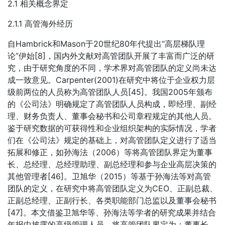
2.1 相关概念界定
2.1.1 高管海外经历
自Hambrick和Mason于20世纪80年代提出“高层梯队理
论”伊始[8]，国内外文献对高管团队开展了丰富而广泛的研
究，由于研究角度的不同，学术界对高管团队的定义尚未达
成一致意见。Carpenter(2001)在研究中将位于企业权力层
级前两位的人员称为高管团队人员[45]。我国2005年颁布
的《公司法》明确规定了高管团队人员构成，即经理、副经
理、财务负责人、董事会秘书和公司章程规定的其他人员。
鉴于研究数据的可获得性和企业组织架构的实际情况，学者
们在《公司法》规定的基础上，对高管团队定义进行了适当
拓展和修正，如孙海法（2006）等将高管团队界定为董事
长、总经理、总经理助理、副总经理和参与企业高层决策的
其他管理者[46]。卫旭华（2015）等基于孙海法等对高管
团队的定义，在研究中将高管团队定义为CEO、正副总裁、
正副总经理、正副行长、各类职能部门总监以及董事会秘书
[47]。本文借鉴卫旭华等、孙海法等学者的研究成果并结合
年报中披露的高级管理人员，将高管团队界定为：董事长、