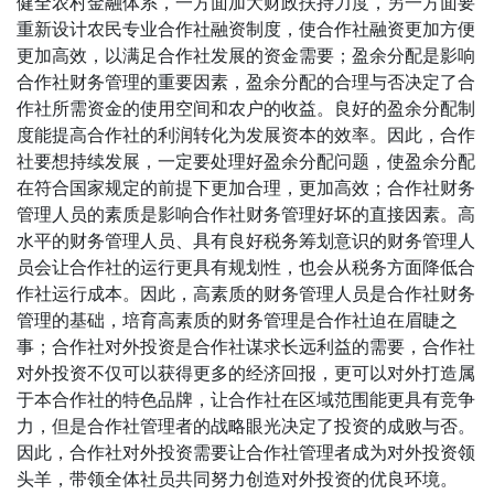
健全农村金融体系，一方面加大财政扶持力度，另一方面要
重新设计农民专业合作社融资制度，使合作社融资更加方便
更加高效，以满足合作社发展的资金需要；盈余分配是影响
合作社财务管理的重要因素，盈余分配的合理与否决定了合
作社所需资金的使用空间和农户的收益。良好的盈余分配制
度能提高合作社的利润转化为发展资本的效率。因此，合作
社要想持续发展，一定要处理好盈余分配问题，使盈余分配
在符合国家规定的前提下更加合理，更加高效；合作社财务
管理人员的素质是影响合作社财务管理好坏的直接因素。高
水平的财务管理人员、具有良好税务筹划意识的财务管理人
员会让合作社的运行更具有规划性，也会从税务方面降低合
作社运行成本。因此，高素质的财务管理人员是合作社财务
管理的基础，培育高素质的财务管理是合作社迫在眉睫之
事；合作社对外投资是合作社谋求长远利益的需要，合作社
对外投资不仅可以获得更多的经济回报，更可以对外打造属
于本合作社的特色品牌，让合作社在区域范围能更具有竞争
力，但是合作社管理者的战略眼光决定了投资的成败与否。
因此，合作社对外投资需要让合作社管理者成为对外投资领
头羊，带领全体社员共同努力创造对外投资的优良环境。