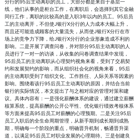
分行的95后主动离职的员工，大部分都是来自于基层一
线，他们从事的是柜台工作，在离职后，会选择到其它金融
同行工作，离职的比较高的是入职3年以内的员工。95后员
工的主动离开，不但使J银行X分行的人力成本大幅上升，
而且还可能造成顾客的大量流失，从而使J银行X分行在市
场上的竞争力下降，给J银行X分行的企业形象造成不利的
影响。二是开展了调查问卷，并对部分95后主动离职的人
员进行了一对一的访谈，从收集的问卷调查结果中发现，
95后员工的主动离职从心理契约视角来看，受到了交易契
约和发展契约的影响，而从组织社会化的视角来看，95后
的主动离职受到了组织文化、工作胜任、人际关系等因素的
影响。围绕着该行95后员工主动离职的原因，并结合当前
银行的实际情况，本文提出了与之相对应的管理对策和建
议。具体内容有：一是强化薪酬体系的建设，通过建立薪酬
核算系统，提高薪酬的公开公平性、优化银行绩效考核体系
等方面来提高95后员工对薪酬的心理预期。二是关注95后
员工入职后的全生命周期管理，从新手期到成长期到成熟
期，明确每一个阶段的重点，明确晋升机制，畅通晋升渠
道，以满足95后员工对职业发展的心理期待。三是创建良