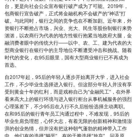
台，更是向社会公众宣布银行破产成为了可能。2019年，
包商银行宣告破产，正式将金融机构不会破产的“神话”打
破。与此同时，银行之间的竞争也在不断加剧。近年来，外
资银行不断抢占市场，兴业、光大、民生等股份制银行来势
汹汹，以农商行为代表的地方性银行抱紧当地政府大腿，金
融消费者眼中的传统大行——以中、农、工、建为代表的大
型商业银行在银行中的主导地位不断遭受冲击和挑战。随着
时代的变化，在95后眼里，国有大型商业银行已不再成为
首选。
自2017年起，95后的年轻人逐步开始离开大学，进入社会
工作，不少毕业生选择进入银行。但这部分年轻人并没有享
受到黄金十年的红利，而是戏称自己为“金融民工”，在外界
看来高大上的银行环境与进入银行柜台从事机械服务的强烈
心理落差下，不少95后在入行不久后纷纷选择主动离职。
在和95后的银行青年员工沟通过程中，不难发现，95后的
毕业生肩负理想，心怀大志，有着无限的创新精神和激情澎
湃的创业热情，但并没有把这种朝气蓬勃的精神带入工作
中，他们有的选择“躺平”、有的干脆选择“放弃”。问及原