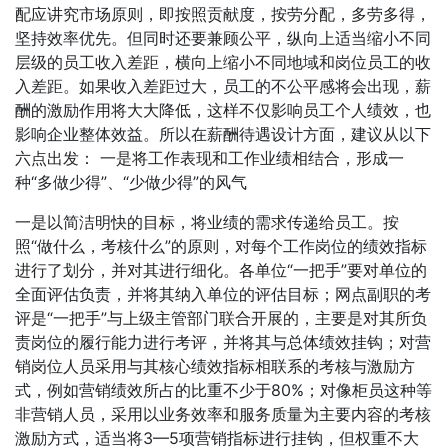
配应讲究市场原则，即按照贡献度，按劳分配，多劳多得，
坚持效率优先。但同时还要兼顾公平，纵向上适当缩小不同
层级的员工收入差距，横向上缩小不同地域和岗位员工的收
入差距。如果收入差距过大，员工的不公平感将会出现，薪
酬的激励作用将大大降低，这样不仅影响员工个人绩效，也
影响企业整体效益。所以在薪酬待遇设计方面，建议从以下
六点出发： 一是将工作表现和工作业绩相结合，形成一
种“多做少得”、“少做少得”的风气
一是以简洁明快的目标，将业绩的需求传递给员工。按
照“做什么，考核什么”的原则，对每个工作岗位的绩效指标
进行了划分，并对其进行细化。各单位“一把手”要对单位的
全面评估负责，并将其纳入单位的评估目标；网点副职的考
评是“一把手”与上级主管部门联合开展的，主要是对其所负
责岗位的履行能力进行考评，并将其与总体绩效挂钩；对营
销岗位人员采用与其核心绩效指标相联系的考核与激励方
式，例如营销绩效所占的比重不少于80%；对像柜员这种等
非营销人员，采用以业务效率和服务质量为主要内容的考核
激励方式，适当将3—5项营销指标进行挂钩，但权重不大