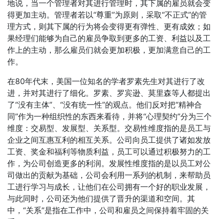
地说，当一个管理者对其进行管理时，其下属的雇员就会变
得更加主动。管理者若以“尊重”为原则，采取“不正式”的管
理方式，则其下属的行为将会变得更有弹性、更有成效；如
果经理们能够为自己的雇员争取到更多的工资、利益以及工
作上的主动，那么雇员们就会更加积极，更加满意自己的工
作。
在80年代末，美国一位知名的学者罗素先生对其进行了改
进，并对其进行了细化。罗素、罗宾逊、莫里森等人都提出
了“没有主体”、“没有统一性”的观点。他们反对把“精神合
同”作为一种组织性的东西来看待，并将“心理契约”分为三个
维度：交易型、发展型、关系型。交易性维度指的是员工与
企业之间互惠互利的相互关系。公司向员工提供了诸如发放
工资、奖金和福利等物质利益，员工可以通过积极努力的工
作，为公司创造更多的利润。发展性维度指的是以员工对公
司做出的贡献为基础，公司会利用一系列的机制，来帮助员
工进行学习与成长，让他们在公司拥有一个好的职业发展，
与此同时，公司还为他们提供了晋升的渠道和空间。其
中，“关系”是指在工作中，公司和雇员之间保持着牢固的关