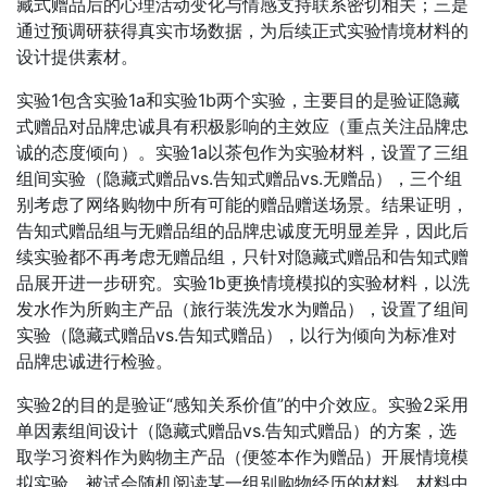
藏式赠品后的心理活动变化与情感支持联系密切相关；三是
通过预调研获得真实市场数据，为后续正式实验情境材料的
设计提供素材。
实验1包含实验1a和实验1b两个实验，主要目的是验证隐藏
式赠品对品牌忠诚具有积极影响的主效应（重点关注品牌忠
诚的态度倾向）。实验1a以茶包作为实验材料，设置了三组
组间实验（隐藏式赠品vs.告知式赠品vs.无赠品），三个组
别考虑了网络购物中所有可能的赠品赠送场景。结果证明，
告知式赠品组与无赠品组的品牌忠诚度无明显差异，因此后
续实验都不再考虑无赠品组，只针对隐藏式赠品和告知式赠
品展开进一步研究。实验1b更换情境模拟的实验材料，以洗
发水作为所购主产品（旅行装洗发水为赠品），设置了组间
实验（隐藏式赠品vs.告知式赠品），以行为倾向为标准对
品牌忠诚进行检验。
实验2的目的是验证“感知关系价值”的中介效应。实验2采用
单因素组间设计（隐藏式赠品vs.告知式赠品）的方案，选
取学习资料作为购物主产品（便签本作为赠品）开展情境模
拟实验。被试会随机阅读某一组别购物经历的材料，材料中