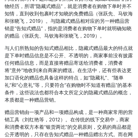
物经历，所谓“隐藏式赠品”，就是消费者在购物下单时并不
知情，直到收到包裹时才知晓的免费赠品（张跃先、马钦海
和张晓飞，2019）。与隐藏式赠品相对应的另一种赠品营
销是“告知式赠品”，指的是消费者在购物下单时就明确知晓
的赠品（张跃先、马钦海和张晓飞，2019）。
与人们所熟知的告知式赠品相比，隐藏式赠品最大的特点就
是下单时赠品信息是不公开、不透明的，商家事前没有披露
任何赠品信息，而是直接将赠品寄送给消费者，消费者
将“意外”地收到来自商家的赠送。在生活中，还有些表达更
加口语化的赠品也具备这样的特点，如“隐藏礼”、“随单
礼”和“心意礼”等，只要符合“在购物时不知道有赠品”的基本
条件，这些说法也都符合本文所定义的隐藏式赠品的概念，
本质都是一种赠品营销。
赠品营销由一项产品和一项赠品构成，是一种商家常用的营
销工具（刘红艳等，2012）。在传统的线下交易中，商家
和消费者双方本着“银货两讫”的交易原则，交易的商品都是
公开透明的，只存在告知式赠品一种赠品赠出方式。而在网