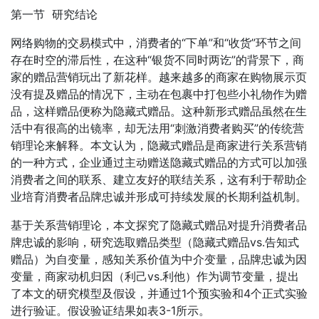
第一节 研究结论
网络购物的交易模式中，消费者的“下单”和“收货”环节之间
存在时空的滞后性，在这种“银货不同时两讫”的背景下，商
家的赠品营销玩出了新花样。越来越多的商家在购物展示页
没有提及赠品的情况下，主动在包裹中打包些小礼物作为赠
品，这样赠品便称为隐藏式赠品。这种新形式赠品虽然在生
活中有很高的出镜率，却无法用“刺激消费者购买”的传统营
销理论来解释。本文认为，隐藏式赠品是商家进行关系营销
的一种方式，企业通过主动赠送隐藏式赠品的方式可以加强
消费者之间的联系、建立友好的联结关系，这有利于帮助企
业培育消费者品牌忠诚并形成可持续发展的长期利益机制。
基于关系营销理论，本文探究了隐藏式赠品对提升消费者品
牌忠诚的影响，研究选取赠品类型（隐藏式赠品vs.告知式
赠品）为自变量，感知关系价值为中介变量，品牌忠诚为因
变量，商家动机归因（利己vs.利他）作为调节变量，提出
了本文的研究模型及假设，并通过1个预实验和4个正式实验
进行验证。假设验证结果如表3-1所示。