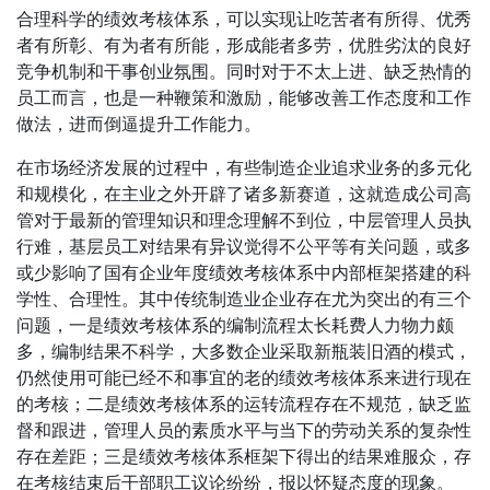
合理科学的绩效考核体系，可以实现让吃苦者有所得、优秀
者有所彰、有为者有所能，形成能者多劳，优胜劣汰的良好
竞争机制和干事创业氛围。同时对于不太上进、缺乏热情的
员工而言，也是一种鞭策和激励，能够改善工作态度和工作
做法，进而倒逼提升工作能力。
在市场经济发展的过程中，有些制造企业追求业务的多元化
和规模化，在主业之外开辟了诸多新赛道，这就造成公司高
管对于最新的管理知识和理念理解不到位，中层管理人员执
行难，基层员工对结果有异议觉得不公平等有关问题，或多
或少影响了国有企业年度绩效考核体系中内部框架搭建的科
学性、合理性。其中传统制造业企业存在尤为突出的有三个
问题，一是绩效考核体系的编制流程太长耗费人力物力颇
多，编制结果不科学，大多数企业采取新瓶装旧酒的模式，
仍然使用可能已经不和事宜的老的绩效考核体系来进行现在
的考核；二是绩效考核体系的运转流程存在不规范，缺乏监
督和跟进，管理人员的素质水平与当下的劳动关系的复杂性
存在差距；三是绩效考核体系框架下得出的结果难服众，存
在考核结束后干部职工议论纷纷，报以怀疑态度的现象。