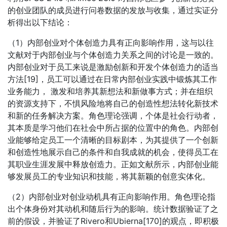
的创业团队的成员进行问卷数据的发放与收集，通过实证分
析得出以下结论：
（1）内部创业对个体创造力具有正向影响作用，这与以往
文献对于内部创业与个体创造力关系之间的讨论是一致的。
内部创业对于员工来说是激励创新和开发个体创造力的适当
方法[19]，员工可以通过在日常内部创业实践中锻炼其工作
业务能力， 激发和培养其新想法和新做事方式；并在组织
的资源支持下，不惧风险地将自己的创造性想法转化新技术
和新的任务解决方案。角色理论强调，个体是社会行动者，
其本质是学习他们在社会中所占据的位置中的角色。内部创
业能够给定员工一个清晰的目标剧本，为其提供了一个创新
和创造性地展示自己的条件和自我成就的机会，使得员工在
其职业生涯发展中释放创造力。正如文献所示，内部创业能
够发展员工的专业知识和技能，将其新颖的创意实体化。
（2）内部创业对创业动机具有正向影响作用。角色理论指
出个体身份对其动机和随后行为的影响。统计数据验证了之
前的假设，并验证了Rivero和Ubierna[170]的观点，即积极