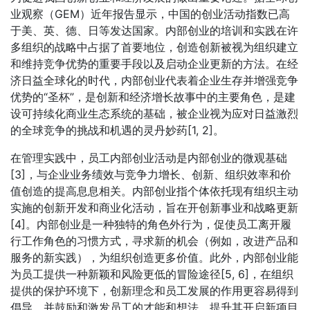
业观察（GEM）近年报告显示，中国的创业活动指数已高
于美、英、德、日等发达国家。内部创业的培训和实践在许
多组织的战略中占据了首要地位，创造创新被视为组织建立
和维持竞争优势的重要手段以及启动企业更新的方法。在经
济日益全球化的时代，内部创业代表着企业生存并增强竞争
优势的“圣杯”，是创新和经济增长故事中的主要角色，是建
设可持续化商业生态系统的基础，被企业视为应对日益激烈
的全球竞争的挑战和机遇的灵丹妙药[1, 2]。
在管理实践中，员工内部创业活动是内部创业的微观基础
[3]，与企业业务绩效与竞争力增长、创新、组织效率和价
值创造的提高息息相关。内部创业指个体依托现有组织主动
实施的创新开发和商业化活动，旨在开创新事业和战略更新
[4]。内部创业是一种独特的角色外行为，促使员工离开履
行工作角色的习惯方式，寻求新的机会（例如，改进产品和
服务的新实践），为组织创造更多价值。此外，内部创业能
为员工提供一种新颖和风险更低的冒险途径[5, 6]，在组织
提供的保护环境下，创新理念和员工发展的作用更容易得到
倡导，并鼓励和激发员工的才能和想法，提升其开启新项目