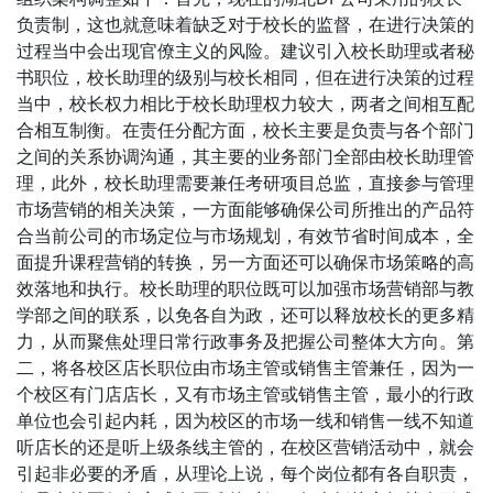
负责制，这也就意味着缺乏对于校长的监督，在进行决策的
过程当中会出现官僚主义的风险。建议引入校长助理或者秘
书职位，校长助理的级别与校长相同，但在进行决策的过程
当中，校长权力相比于校长助理权力较大，两者之间相互配
合相互制衡。在责任分配方面，校长主要是负责与各个部门
之间的关系协调沟通，其主要的业务部门全部由校长助理管
理，此外，校长助理需要兼任考研项目总监，直接参与管理
市场营销的相关决策，一方面能够确保公司所推出的产品符
合当前公司的市场定位与市场规划，有效节省时间成本，全
面提升课程营销的转换，另一方面还可以确保市场策略的高
效落地和执行。校长助理的职位既可以加强市场营销部与教
学部之间的联系，以免各自为政，还可以释放校长的更多精
力，从而聚焦处理日常行政事务及把握公司整体大方向。第
二，将各校区店长职位由市场主管或销售主管兼任，因为一
个校区有门店店长，又有市场主管或销售主管，最小的行政
单位也会引起内耗，因为校区的市场一线和销售一线不知道
听店长的还是听上级条线主管的，在校区营销活动中，就会
引起非必要的矛盾，从理论上说，每个岗位都有各自职责，