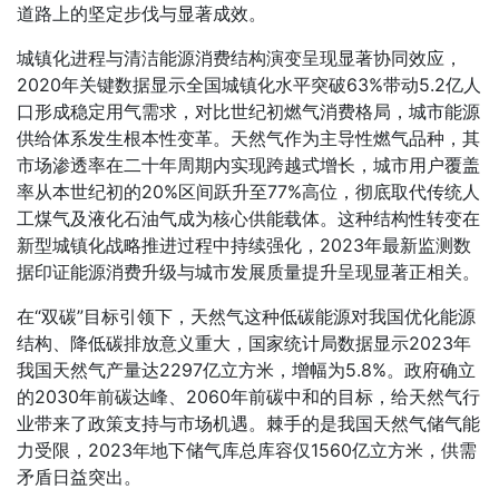
道路上的坚定步伐与显著成效。
城镇化进程与清洁能源消费结构演变呈现显著协同效应，
2020年关键数据显示全国城镇化水平突破63%带动5.2亿人
口形成稳定用气需求，对比世纪初燃气消费格局，城市能源
供给体系发生根本性变革。天然气作为主导性燃气品种，其
市场渗透率在二十年周期内实现跨越式增长，城市用户覆盖
率从本世纪初的20%区间跃升至77%高位，彻底取代传统人
工煤气及液化石油气成为核心供能载体。这种结构性转变在
新型城镇化战略推进过程中持续强化，2023年最新监测数
据印证能源消费升级与城市发展质量提升呈现显著正相关。
在“双碳”目标引领下，天然气这种低碳能源对我国优化能源
结构、降低碳排放意义重大，国家统计局数据显示2023年
我国天然气产量达2297亿立方米，增幅为5.8%。政府确立
的2030年前碳达峰、2060年前碳中和的目标，给天然气行
业带来了政策支持与市场机遇。棘手的是我国天然气储气能
力受限，2023年地下储气库总库容仅1560亿立方米，供需
矛盾日益突出。