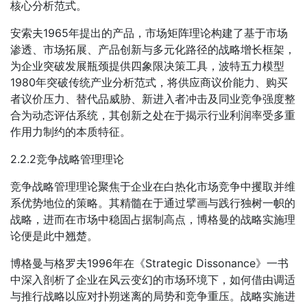
核心分析范式。
安索夫1965年提出的产品，市场矩阵理论构建了基于市场
渗透、市场拓展、产品创新与多元化路径的战略增长框架，
为企业突破发展瓶颈提供四象限决策工具，波特五力模型
1980年突破传统产业分析范式，将供应商议价能力、购买
者议价压力、替代品威胁、新进入者冲击及同业竞争强度整
合为动态评估系统，其创新之处在于揭示行业利润率受多重
作用力制约的本质特征。
2.2.2竞争战略管理理论
竞争战略管理理论聚焦于企业在白热化市场竞争中攫取并维
系优势地位的策略。其精髓在于通过擘画与践行独树一帜的
战略，进而在市场中稳固占据制高点，博格曼的战略实施理
论便是此中翘楚。
博格曼与格罗夫1996年在《Strategic Dissonance》一书
中深入剖析了企业在风云变幻的市场环境下，如何借由调适
与推行战略以应对扑朔迷离的局势和竞争重压。战略实施进