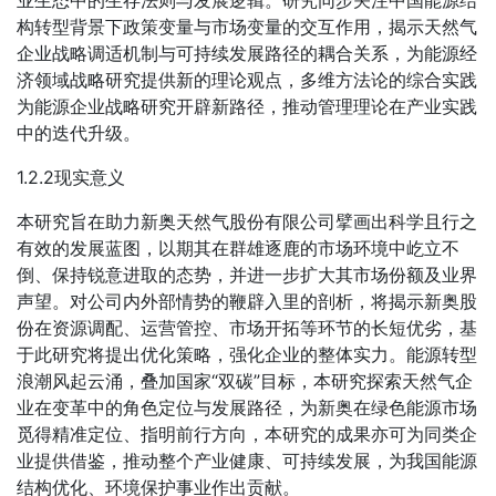
业生态中的生存法则与发展逻辑。研究同步关注中国能源结
构转型背景下政策变量与市场变量的交互作用，揭示天然气
企业战略调适机制与可持续发展路径的耦合关系，为能源经
济领域战略研究提供新的理论观点，多维方法论的综合实践
为能源企业战略研究开辟新路径，推动管理理论在产业实践
中的迭代升级。
1.2.2现实意义
本研究旨在助力新奥天然气股份有限公司擘画出科学且行之
有效的发展蓝图，以期其在群雄逐鹿的市场环境中屹立不
倒、保持锐意进取的态势，并进一步扩大其市场份额及业界
声望。对公司内外部情势的鞭辟入里的剖析，将揭示新奥股
份在资源调配、运营管控、市场开拓等环节的长短优劣，基
于此研究将提出优化策略，强化企业的整体实力。能源转型
浪潮风起云涌，叠加国家“双碳”目标，本研究探索天然气企
业在变革中的角色定位与发展路径，为新奥在绿色能源市场
觅得精准定位、指明前行方向，本研究的成果亦可为同类企
业提供借鉴，推动整个产业健康、可持续发展，为我国能源
结构优化、环境保护事业作出贡献。