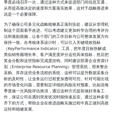
季度必须召开一次，通过这种方式来促进部门间信息互通，
从而提高做决定的速度和方案落实效果，这对于战略推进来
说是一个必要保障。
为了确保公司多元化战略能够真正落到实处，建议从管理机
制这个层面着手改进。可以考虑建立更加科学合理的考评办
法和激励措施，让各个部门的工作目标与公司整体发展方向
保持一致。在考核体系设计时，可以引入关键绩效指标
（KeyPerformance Indicator）工具，把年度目标拆解成
类似销售额增长率、客户满意度评分这些具体指标，然后把
奖金分配和这些指标完成度挂钩。同时建议部署企业资源计
划（Enterprise Resource Planning）管理系统，用来整合
采购、库存这些业务流程的系统，这样可以提升数据采集分
析的及时性，让业务运行过程更加透明可控。针对可能出现
的市场变化问题，需要制定详细的风险应对预案。比如说每
季度做一次风险评估推演，通过这种方式提前做好准备工
作，保证公司在遇到突发状况时能快速反应。通过这种多管
齐下的方式，帮助企业在推进战略实施过程中真正做到高效
运转和稳健发展。