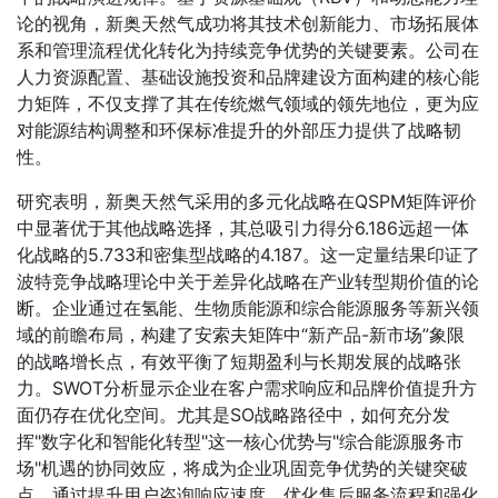
论的视角，新奥天然气成功将其技术创新能力、市场拓展体
系和管理流程优化转化为持续竞争优势的关键要素。公司在
人力资源配置、基础设施投资和品牌建设方面构建的核心能
力矩阵，不仅支撑了其在传统燃气领域的领先地位，更为应
对能源结构调整和环保标准提升的外部压力提供了战略韧
性。
研究表明，新奥天然气采用的多元化战略在QSPM矩阵评价
中显著优于其他战略选择，其总吸引力得分6.186远超一体
化战略的5.733和密集型战略的4.187。这一定量结果印证了
波特竞争战略理论中关于差异化战略在产业转型期价值的论
断。企业通过在氢能、生物质能源和综合能源服务等新兴领
域的前瞻布局，构建了安索夫矩阵中“新产品-新市场”象限
的战略增长点，有效平衡了短期盈利与长期发展的战略张
力。SWOT分析显示企业在客户需求响应和品牌价值提升方
面仍存在优化空间。尤其是SO战略路径中，如何充分发
挥"数字化和智能化转型"这一核心优势与"综合能源服务市
场"机遇的协同效应，将成为企业巩固竞争优势的关键突破
点。通过提升用户咨询响应速度、优化售后服务流程和强化