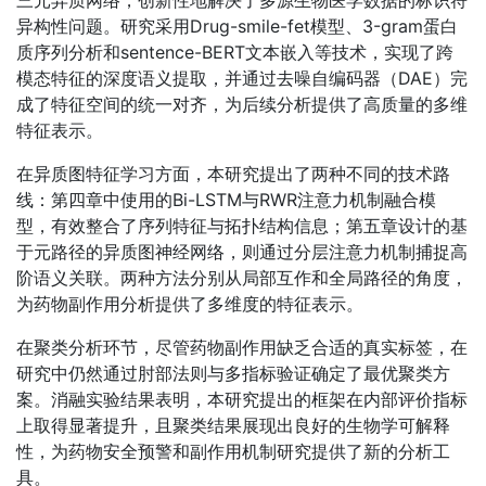
三元异质网络，创新性地解决了多源生物医学数据的标识符
异构性问题。研究采用Drug-smile-fet模型、3-gram蛋白
质序列分析和sentence-BERT文本嵌入等技术，实现了跨
模态特征的深度语义提取，并通过去噪自编码器（DAE）完
成了特征空间的统一对齐，为后续分析提供了高质量的多维
特征表示。
在异质图特征学习方面，本研究提出了两种不同的技术路
线：第四章中使用的Bi-LSTM与RWR注意力机制融合模
型，有效整合了序列特征与拓扑结构信息；第五章设计的基
于元路径的异质图神经网络，则通过分层注意力机制捕捉高
阶语义关联。两种方法分别从局部互作和全局路径的角度，
为药物副作用分析提供了多维度的特征表示。
在聚类分析环节，尽管药物副作用缺乏合适的真实标签，在
研究中仍然通过肘部法则与多指标验证确定了最优聚类方
案。消融实验结果表明，本研究提出的框架在内部评价指标
上取得显著提升，且聚类结果展现出良好的生物学可解释
性，为药物安全预警和副作用机制研究提供了新的分析工
具。