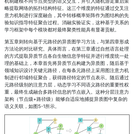
机制建模不同节点类型的语义交互，并引入随机游走重启策
略提取网络的拓扑结构特征。这三个维度的特征通过交叉注
意力机制进行深度融合，其中转移概率矩阵作为图结构的先
验知识指导特征聚合过程。消融实验证实，这种基于关系的
学习框架中每个模块都对最终聚类性能具有显著贡献。
第五章则转向基于元路径的异质图学习方法，与第四章形成
方法论的对比研究。具体而言，在第三章通过自然语言处理
的方式提取异质节点各自生物信息学特征并进行维度统一处
理的基础上，本章首先将异质节点构建为异质图，随后基于
领域知识设计关键元路径，在每条元路径上采用图注意力机
制进行邻域特征聚合，获得路径特定的节点表示。随后通过
元路径级别的注意力层，动态学习不同语义路径的重要性权
重，最终生成融合多路径信息的节点嵌入。这种分层注意力
架构（节点级+路径级）能够自适应地捕捉异质图中复杂的
语义关联，如图5-1所示。