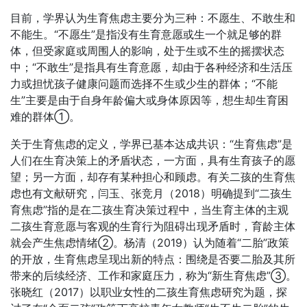
目前，学界认为生育焦虑主要分为三种：不愿生、不敢生和
不能生。“不愿生”是指没有生育意愿或生一个就足够的群
体，但受家庭或周围人的影响，处于生或不生的摇摆状态
中；“不敢生”是指具有生育意愿，却由于各种经济和生活压
力或担忧孩子健康问题而选择不生或少生的群体；“不能
生”主要是由于自身年龄偏大或身体原因等，想生却生育困
难的群体①。
关于生育焦虑的定义，学界已基本达成共识：“生育焦虑”是
人们在生育决策上的矛盾状态，一方面，具有生育孩子的愿
望；另一方面，却存有某种担心和顾虑。有关二孩的生育焦
虑也有文献研究，闫玉、张竞月（2018）明确提到“二孩生
育焦虑”指的是在二孩生育决策过程中，当生育主体的主观
二孩生育意愿与客观的生育行为阻碍出现矛盾时，育龄主体
就会产生焦虑情绪②。杨清（2019）认为随着“二胎”政策
的开放，生育焦虑呈现出新的特点：围绕是否要二胎及其所
带来的后续经济、工作和家庭压力，称为“新生育焦虑”③。
张晓红（2017）以职业女性的二孩生育焦虑研究为题，探