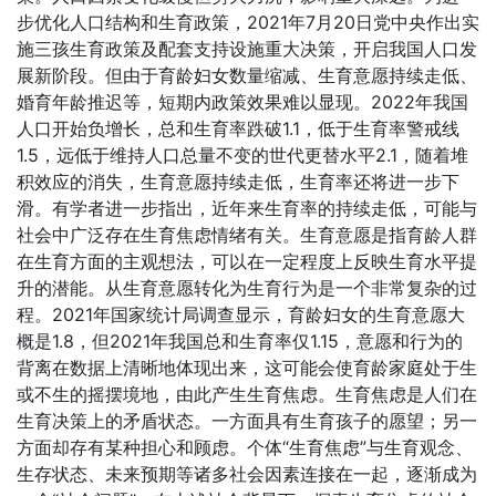
步优化人口结构和生育政策，2021年7月20日党中央作出实
施三孩生育政策及配套支持设施重大决策，开启我国人口发
展新阶段。但由于育龄妇女数量缩减、生育意愿持续走低、
婚育年龄推迟等，短期内政策效果难以显现。2022年我国
人口开始负增长，总和生育率跌破1.1，低于生育率警戒线
1.5，远低于维持人口总量不变的世代更替水平2.1，随着堆
积效应的消失，生育意愿持续走低，生育率还将进一步下
滑。有学者进一步指出，近年来生育率的持续走低，可能与
社会中广泛存在生育焦虑情绪有关。生育意愿是指育龄人群
在生育方面的主观想法，可以在一定程度上反映生育水平提
升的潜能。从生育意愿转化为生育行为是一个非常复杂的过
程。2021年国家统计局调查显示，育龄妇女的生育意愿大
概是1.8，但2021年我国总和生育率仅1.15，意愿和行为的
背离在数据上清晰地体现出来，这可能会使育龄家庭处于生
或不生的摇摆境地，由此产生生育焦虑。生育焦虑是人们在
生育决策上的矛盾状态。一方面具有生育孩子的愿望；另一
方面却存有某种担心和顾虑。个体“生育焦虑”与生育观念、
生存状态、未来预期等诸多社会因素连接在一起，逐渐成为