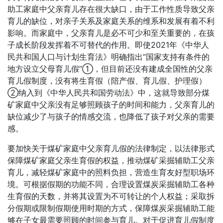
助工家庭中父亲育儿存在很大缺口，由于工作性质导致父亲
育儿的缺位，对亲子关系及家庭关系的维系和发展有着不利
影响。而家庭中，父亲育儿是必不可少和至关重要的，在孩
子成长阶段发挥着不可替代的作用。即使2021年《中华人
民共和国人口与计划生育法》明确指出“国家支持有条件的
地方设立父母育儿假”①，但目前还没有建成全国性的父亲
育儿假制度，没有将生育假（陪产假、育儿假、护理假）
②纳入到《中华人民共和国劳动法》中，这就导致部分煤
矿家庭中父亲没有足够照顾孩子的时间和能力，父亲育儿的
缺位减少了与孩子的情感交流，也降低了孩子对父亲的需要
感。
要加快关于煤矿家庭中父亲育儿假的法律制定，以法律形式
保障煤矿家庭父亲生育假的权益，推动煤矿采掘辅助工父亲
育儿，减轻煤矿家庭中的照料负担，营造生育友好型职场环
境。可根据假期的功能不同，合理设置煤炭采掘辅助工各种
生育假的天数，并将其设置为不可转让的个人权益；采取拆
分假期或限制假期使用时期的方式，保障煤炭采掘辅助工能
够在子女最需要照顾的时间参与育儿。对于促进育儿假制度