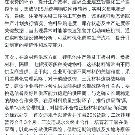
在浪费的环节，提升生产效率。建议企业建立智能化生产监
控平台，集成MES系统与物联网传感器，实时采集电极涂
布、卷绕、注液等关键工序的工艺参数，该系统可动态追踪
生产计划执行情况、物料采购进度、库存状态及生产进度等
关键数据，当出现异常时能够快速预警并启动响应机制。通
过实时数据反馈与分析，可及时优化调整生产流程，提升计
划制定的精确性和应变能力。
其次，在原材料供应方面，锂电池生产涉及正极材料、负极
材料、隔膜、电解液等多种关键物料，这些材料通常由不同
供应商提供。鉴于此，企业可依据不同材料的关键程度，采
用差异化管理策略，对于磷酸铁锂、三元材料这类战略物
资，建议企业与行业领先供应商构建长期战略合作关系，要
挑选信誉良好且供应能力稳定的供应商，与之确立长期稳定
的战略合作关系。在原材料质量控制环节，推行供应商"黑
名单"动态管理制度，对提供不合格正极材料的供应商实施
阶梯式处罚，首次违规予以警告并扣减20%货款，二次违规
暂停合作3个月，三次违规永久终止合作，培育若干潜在供
应商，以此来分散供应风险，借助定期沟通以及实地考察等