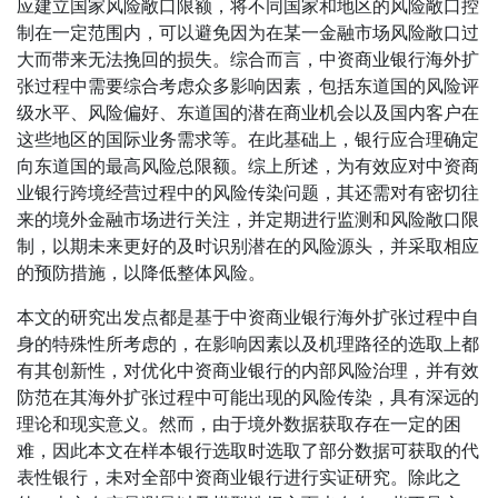
应建立国家风险敞口限额，将不同国家和地区的风险敞口控
制在一定范围内，可以避免因为在某一金融市场风险敞口过
大而带来无法挽回的损失。综合而言，中资商业银行海外扩
张过程中需要综合考虑众多影响因素，包括东道国的风险评
级水平、风险偏好、东道国的潜在商业机会以及国内客户在
这些地区的国际业务需求等。在此基础上，银行应合理确定
向东道国的最高风险总限额。综上所述，为有效应对中资商
业银行跨境经营过程中的风险传染问题，其还需对有密切往
来的境外金融市场进行关注，并定期进行监测和风险敞口限
制，以期未来更好的及时识别潜在的风险源头，并采取相应
的预防措施，以降低整体风险。
本文的研究出发点都是基于中资商业银行海外扩张过程中自
身的特殊性所考虑的，在影响因素以及机理路径的选取上都
有其创新性，对优化中资商业银行的内部风险治理，并有效
防范在其海外扩张过程中可能出现的风险传染，具有深远的
理论和现实意义。然而，由于境外数据获取存在一定的困
难，因此本文在样本银行选取时选取了部分数据可获取的代
表性银行，未对全部中资商业银行进行实证研究。除此之