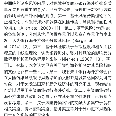
中面临的诸多风险问题，对保障中资商业银行海外扩张高质
量发展具有重要的意义。已有文献关于海外扩张对银行风险
的影响呈现三种不同的观点。第一，基于风险传染理论下的
正相关论，即银行海外扩张存在风险传染，导致银行面临风
险增加（Allen etal.,2000）[1]；第二，基于风险分散理论
的负相关论，分别从地理位置多元化以及资产多元化角度出
发，认为银行海外扩张会分散其风险（Berger et
al.,2014）[2]。第三，基于风险取决于分散程度和相互关联
程度的非线性理论，认为银行海外扩张对其风险的影响受分
散程度和相互联系程度的影响（Nier et al.,2007）[3]。基
于以上分析，本文认为已有关于银行海外扩张对其风险影响
的文献还存在一些不足：第一，现有关于银行海外扩张会存
在风险传染导致银行风险增加的文献都是以发达国家为研究
对象，对于欠发达国家和新兴经济体的研究不足，现有结论
也难以适用于中资商业银行海外扩张。第二，中资商业银行
海外扩张是以政府为导向，存在其分布的特殊性，已有观点
没有考虑。第三，关于风险传染路径的文献大多集中于贸易
相关渠道、资本流动渠道、债务渠道等对于外币汇率风险敞
口带来的影响的研究较少。