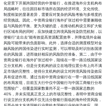
化背景下开展跨国经营的中资银行，在推进海外分支机构布
局战略时，往往因目标市场所在国的经济环境、文化传统、
制度框架的显著差异，需要应对复杂的风险考验与多维度的
经营挑战。因此，中资商业银行海外扩张过程中需要兼顾收
益与风险的平衡。更为关键的是，在推动机构设立和扩大银
行区域布局的同时，应加快建立跨境风险传染防范机制，以
便银行“走出去”能有效提高资源配置效率，并降低境外金融
风险可能带来的负面影响。此外，选择合适的测度模型对金
融风险的跨国传染进行实时监测，可以帮助及时识别各国潜
在的风险源，进而做好相应的风险防控准备。第二，由于中
资商业银行在海外扩张过程中，陆续在一带一路沿线国家设
立分支机构，但是分支机构的设立在地理位置分布上尚不满
足市场的完整性，使得分支机构的设立对跨境风险传染效应
具有促进作用。通过当前中资商业银行在一带一路沿线国家
的布局发现，目前五大行中仅中国银行与中国工商银行分布
范围较广，但覆盖国家数量尚不足一带一路国家总数的
40%，并未实现真正意义上的市场完整性，表明中资商业银
行设立的分支机构不仅无法分散银行面临的海外经营风险，
反而会放大东道国银行业带给本国银行业的传染效应。因