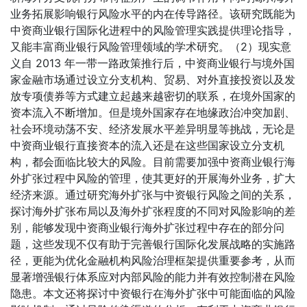
业务拓展影响银行风险水平的内在传导路径。该研究既能为
中资商业银行国际化进程中的风险管理实践提供理论指导，
又能丰富商业银行风险管理领域的学术研究。（2）现实意
义自 2013 年一带一路政策推行后，中资商业银行与境外国
家金融市场通过设立分支机构、贸易、对外直接投资以及发
放专项债券等方式建立起越来越密切的联系，在境外国家的
资本流入不断增加。但是境外国家存在地缘政治冲突加剧、
社会环境动荡不安、经济发展水平差异明显等挑战，无论是
中资商业银行直接资本的流入还是在这些国家设立分支机
构，都会面临比较大的风险。目前需要加强中资商业银行海
外扩张过程中风险的管理，使其更好的开展海外业务，扩大
经济来源。通过研究海外扩张与中资银行风险之间的关系，
探讨海外扩张布局以及海外扩张程度的不同对风险影响的差
别，能够发现中资商业银行海外扩张过程中存在的部分问
题，这些发现不仅有助于完善银行国际化发展战略的实施路
径，更能为优化金融机构风险治理框架提供重要参考，从而
显著增强银行体系应对内部风险的能力并有效控制潜在风险
隐患。本文还将探讨中资银行在海外扩张中可能面临的风险