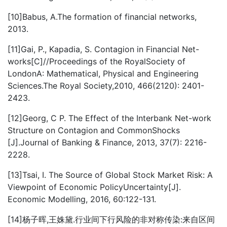
[10]Babus, A.The formation of financial networks,
2013.
[11]Gai, P., Kapadia, S. Contagion in Financial Net-
works[C]//Proceedings of the RoyalSociety of
LondonA: Mathematical, Physical and Engineering
Sciences.The Royal Society,2010, 466(2120): 2401-
2423.
[12]Georg, C P. The Effect of the Interbank Net-work
Structure on Contagion and CommonShocks
[J].Journal of Banking & Finance, 2013, 37(7): 2216-
2228.
[13]Tsai, I. The Source of Global Stock Market Risk: A
Viewpoint of Economic PolicyUncertainty[J].
Economic Modelling, 2016, 60:122-131.
[14]杨子晖,王姝黛.行业间下行风险的非对称传染:来自区间