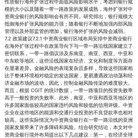
性质银行海外扩张过程中面临风险影响水平，考虑到银行规
模的大小以及随着一带一路政策的发展成熟，海外扩张对中
资商业银行的风险影响会有所不同。研究得出，银行规模大
抵御海外扩张风险的能力强；随着银行不断地加强内部风险
管理以及外部监管的增加，银行海外扩张的风险会减弱。
7.2 政策建议7.2.1 中资商业银行区域布局安排中资商业银行
在海外扩张过程中在政策导向下与一带一路沿线国家建立了
密切联系，一带一路倡议涉及东南亚、南亚、西亚、中亚和
中东欧等地区，这些沿线国家在经济、文化和制度等方面存
在显著差异。金融风险的表现复杂且多样，导致这些国家相
比于整体环境相对稳定的发达国家，更易遭遇政治动荡和经
济金融市场的波动，因此，控制金融风险传染的难度较大。
而且，根据 CGIT 的统计数据，一带一路项目的投资失败率
高于一般投资的失败率。此外，南亚、中亚和西亚等地区的
许多国家面临较高的国家违约风险和较低的信用评级。中资
企业在这些地区的能源和交通行业投资的不良贷款率也相对
较高。这些实际情况为中资商业银行在一带一路沿线的亚洲
国家发展带来了许多障碍和风险。结合研究结论，本文对中
资商业银行境外布局提出以下几点建议：第一，在经济全球