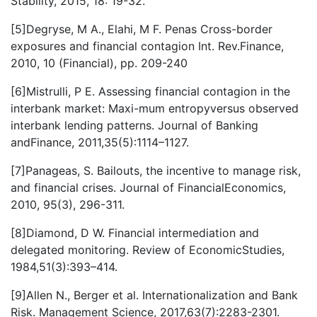
Stability, 2015, 18: 19-32.
[5]Degryse, M A., Elahi, M F. Penas Cross-border
exposures and financial contagion Int. Rev.Finance,
2010, 10 (Financial), pp. 209-240
[6]Mistrulli, P E. Assessing financial contagion in the
interbank market: Maxi-mum entropyversus observed
interbank lending patterns. Journal of Banking
andFinance, 2011,35(5):1114–1127.
[7]Panageas, S. Bailouts, the incentive to manage risk,
and financial crises. Journal of FinancialEconomics,
2010, 95(3), 296-311.
[8]Diamond, D W. Financial intermediation and
delegated monitoring. Review of EconomicStudies,
1984,51(3):393–414.
[9]Allen N., Berger et al. Internationalization and Bank
Risk. Management Science, 2017,63(7):2283-2301.