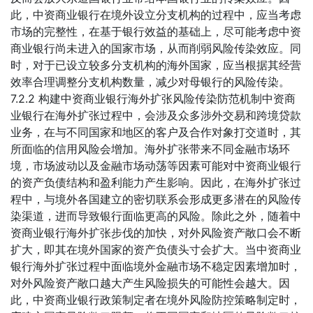
此，中资商业银行在境外设立分支机构的过程中，应当考虑
市场的完整性，在基于银行效益的基础上，尽可能考虑中资
商业银行尚未进入的国家市场，从而削弱风险传染效应。同
时，对于已设立较多分支机构的海外国家，应当根据其经营
效率合理调整分支机构数量，减少对母银行的风险传染。
7.2.2 构建中资商业银行海外扩张风险传染防范机制中资商
业银行在海外扩张过程中，会涉及众多涉外交易和跨境贷款
业务，在与不同国家和地区的客户及合作对象打交道时，其
所面临的信用风险会增加。海外扩张带来不同金融市场环
境，市场波动以及金融市场动荡等因素可能对中资商业银行
的资产负债结构和盈利能力产生影响。因此，在海外扩张过
程中，与境外各国建立的密切联系会形成更多潜在的风险传
染渠道，进而导致银行面临更高的风险。除此之外，随着中
资商业银行海外扩张步伐的加快，对外风险资产敞口会不断
扩大，即其在境外国家的资产负债头寸会扩大。当中资商业
银行海外扩张过程中面临境外金融市场不稳定因素增加时，
对外风险资产敞口越大产生风险损失的可能性会越大。因
此，中资商业银行政策制定者在境外风险防控策略制定时，