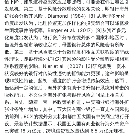
值下降，如果这种溢出效应足够强烈，可能会在邻近地区引
发危机。第二，基于风险分散理论的负相关论，即银行海外
扩张会分散其风险，Diamond（1984）[8] 从地理多元化
角度出发认为，地理位置更加多样化的投资组合可以降低发
生困境事件的概率。Berger et al.（2017）[9]从资产多元
化角度出发认为，银行资产分布在境外多个国家和地区时，
当境外金融市场较稳定时，母国银行总体的风险会有所降
低。第三，基于风险取决于分散程度和相互关联程度的非线
性理论，即银行海外扩张对其风险的影响受分散程度和相互
联系程度的影响。Nier et al.（2007）[3]研究表明，资本
状况较好的银行对传染性违约的抵御能力更强，这种影响呈
现非线性特征。起初，适度的扩张会增强传染效应；然而，
当达到一定阈值后，海外扩张有助于提升银行系统对冲击的
吸收能力。本文认为海外扩张与银行风险之间呈正相关关
系。首先，随着一带一路政策的推进，中资商业银行海外扩
张业务逐年增加，其中，五大国有商业银行一直走在国际化
的前列，90%的境外分支机构都由五大国有中资商业银行开
设。最新统计数据显示，我国五大国有商业银行海外总资产
已突破 16 万亿元，跨境信贷投放量达到 6.5 万亿元规模。