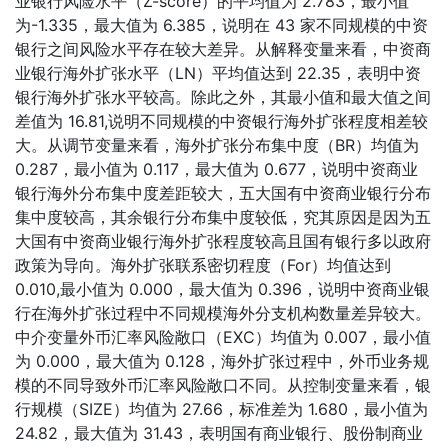
业银行风险水平（Z-score）的平均值为 2.783，最小值
为-1.335，最大值为 6.385，说明在 43 家不同规模的中资
银行之间风险水平存在较大差异。从解释变量来看，中资商
业银行海外扩张水平（LN）平均值达到 22.35，表明中资
银行海外扩张水平较高。除此之外，其最小值和最大值之间
差值为 16.81,说明不同规模的中资银行海外扩张程度相差较
大。从调节变量来看，海外扩张分布集中度（BR）均值为
0.287，最小值为 0.117，最大值为 0.677，说明中资商业
银行海外分布集中度差距较大，五大国有中资商业银行分布
集中度较高，其余银行分布集中度较低，究其原因是因为五
大国有中资商业银行海外扩张程度较高且国有银行多以政府
政策为导向。海外扩张联系密切程度（For）均值达到
0.010,最小值为 0.000，最大值为 0.396，说明中资商业银
行在海外扩张过程中不同规模海外分支机构数量差异较大。
中介变量外币汇率风险敞口（EXC）均值为 0.007，最小值
为 0.000，最大值为 0.128，海外扩张过程中，外币业务规
模的不同导致外币汇率风险敞口不同。从控制变量来看，银
行规模（SIZE）均值为 27.66，标准差为 1.680，最小值为
24.82，最大值为 31.43，表明国有商业银行、股份制商业