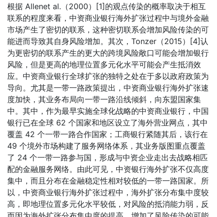
根据 Allenet al.（2000）[1]的观点传染的概率取决于相互
联系的程度来看，中资商业银行海外扩张过程中与境外金融
市场产生了密切的联系，这种密切联系会增加风险传染的可
能进而导致其自身风险增加。其次，Tonzer（2015）[4]认
为更密切的联系产生的更大的跨境风险敞口可能会增加银行
风险，但是更高的地理位置多元化水平可能会产生抵消效
应。中资商业银行全球扩张的独特之处在于多以政府政策为
导向。尤其是一带一路政策提出，中资商业银行海外扩张速
度加快，其业务布局向一带一路沿线倾斜，向东盟国家集
中。其中，作为最早实施全球化战略的中资商业银行，中国
银行已在全球 62 个国家和地区设立了海外营业网点，其中
覆盖 42 个一带一路合作国家；工商银行紧随其后，该行在
49 个境外市场构建了服务网络体系，其业务版图重点覆盖
了 24 个一带一路参与国，形成与中资企业走出去战略相匹
配的金融服务网络。由此可见，中资银行海外扩张不仅高度
集中，而且分布在金融稳定性相对较低的一带一路国家。所
以，中资商业银行海外扩张过程中，海外扩张分布集中度较
高，即地理位置多元化水平较低，对风险的抵消能力弱，反
而因为海外扩张分布集中度的提高，增加了风险传染的可能