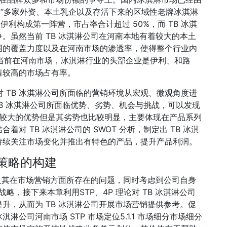
为“多家外资、本土乳企以及存活下来的区域性老牌冰淇淋
伊利构成第一阵营，市占率合计超过 50%，而 TB 冰淇
。虽然当前 TB 冰淇淋公司在河南本地有着较大的本土
围的覆盖力度以及在河南市场的渗透率，使得整个行业内
-2，当前在河南市场，冰淇淋行业的头部企业是伊利、和路
着较高的市场占有率。
，对 TB 冰淇淋公司所面临的营销环境从宏观、微观角度进
 TB 冰淇淋公司所面临优势、劣势、机会与挑战，可以发现
着较大的优势但是其劣势也比较明显，主要体现在产品系列
对 TB 冰淇淋公司的 SWOT 分析，制定出 TB 冰淇
，持续关注市场变化并推出有特色的产品，提升产品利润。
销策略的构建
以及其在市场营销方面所存在的问题，同时考虑到公司自身
略，接下来本章利用STP、4P 理论对 TB 冰淇淋公司
升，从而为 TB 冰淇淋公司开展市场营销提供参考。促
冰淇淋公司河南市场 STP 市场定位5.1.1 市场细分市场细分