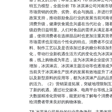
特五力模型，全面分析 TB 冰淇淋公司河南市场
市场营销的优势、劣势、机会与挑战，并进行营销策
政策支持，推动鼓励食品行业的发展当前河南
消费升级，健康饮食观念兴盛在当代社会，随
级趋势日益明显。人们对食品的需求从满足基
盛，使得消费者在选择甜品时也更加注重其营
市场需求也呈现出个性化的特点。消费者不仅
料、制作工艺以及是否添加过多的糖分和添加
化，带动行业新机遇生活方式的变化也为冰淇
奏，线上购物成为常态，这为冰淇淋企业提供
增加，冰淇淋店、冰淇淋主题活动等也逐渐成
当前关于冰淇淋生产技术的发展有效地提升了
以及新型原料的应用等，都为冰淇淋产品的品
的活力。（2）营销渠道拓展，突破地理限制
了新的机遇。通过社交媒体、电商平台等线上
大数据精准化营销等，能更好地了解每个消费
给消费者带来良好的购物体验。
TB 冰淇淋公司所处的行业竞争激烈，主要体