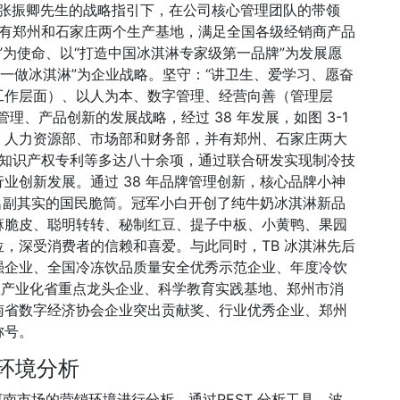
创始人张振卿先生的战略指引下，在公司核心管理团队的带领
现有郑州和石家庄两个生产基地，满足全国各级经销商产品
乐”为使命、以“打造中国冰淇淋专家级第一品牌”为发展愿
年专一做冰淇淋”为企业战略。坚守：“讲卫生、爱学习、愿奋
工作层面）、以人为本、数字管理、经营向善（管理层
理、产品创新的发展战略，经过 38 年发展，如图 3-1
、人力资源部、市场部和财务部，并有郑州、石家庄两大
、知识产权专利等多达八十余项，通过联合研发实现制冷技
业创新发展。通过 38 年品牌管理创新，核心品牌小神
为名副其实的国民脆筒。冠军小白开创了纯牛奶冰淇淋新品
麻脆皮、聪明转转、秘制红豆、提子中板、小黄鸭、果园
，深受消费者的信赖和喜爱。与此同时，TB 冰淇淋先后
强企业、全国冷冻饮品质量安全优秀示范企业、年度冷饮
业产业化省重点龙头企业、科学教育实践基地、郑州市消
南省数字经济协会企业突出贡献奖、行业优秀企业、郑州
称号。
销环境分析
河南市场的营销环境进行分析，通过PEST 分析工具、波