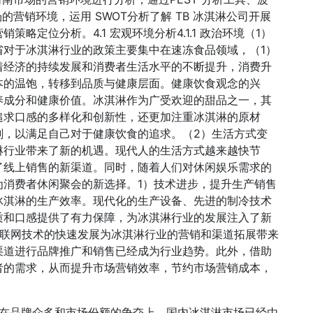
的营销环境，运用 SWOT分析了解 TB 冰淇淋公司开展
略定位分析。4.1 宏观环境分析4.1.1 政治环境（1）
省对于冰淇淋行业的政策主要集中在速冻食品领域，（1）
着经济的持续发展和消费者生活水平的不断提升，消费升
本的温饱，转移到品质与健康层面。健康饮食观念的兴
养成分和健康价值。冰淇淋作为广受欢迎的甜品之一，其
追求口感的多样化和创新性，还更加注重冰淇淋的原材
剂，以满足自己对于健康饮食的追求。（2）生活方式变
淋行业带来了新的机遇。现代人的生活方式越来越快节
了线上销售的新渠道。同时，随着人们对休闲娱乐需求的
为消费者休闲聚会的新选择。1）技术进步，提升生产销售
冰淇淋的生产效率。现代化的生产设备、先进的制冷技术
质和口感提供了有力保障，为冰淇淋行业的发展注入了新
互联网技术的快速发展为冰淇淋行业的营销和渠道拓展带来
渠道进行品牌推广和销售已经成为行业趋势。此外，借助
者的需求，从而提升市场营销效率，节约市场营销成本，
现在品牌众多和市场份额的争夺上。国内冰淇淋市场已经由