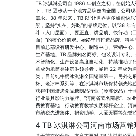
TB 冰淇淋公司自 1986 年创立之初，在
下，TB 逐步从一个地方品牌走向全国，公司
需求。38 年以来，TB 以“让世界更多甜蜜快
景，坚持“实在、好吃”的品牌定位。以“38 
斗（入门层面）、要正直、讲品质、快行动（
面）”的核心价值观。始终坚持打造品牌、科学管
目前总部设有研发中心、制造中心、营销中心
生产基地。TB 品牌知名商标、包装设计专利
术智能化、生产设备高度自动化，持续推动了行
童成为脆筒类冰淇淋领导者，畅销 22 年成
类，目前纯牛奶冰淇淋全国销量第一。另外芝
杯、老冰棒系列等，在冰淇淋市场保持领先地位
获得中国焙烤食品糖制品行业（冷冻饮品）十
行业最具影响力品牌、”河南省著名商标”、农
费教育基地、行动教育教学实践标杆企业、河
市纳税先进集体、捐资助学、大爱无疆等荣誉
4 TB 冰淇淋公司河南市场营
基于前文的分析，本章主要对 TB 冰淇淋公司