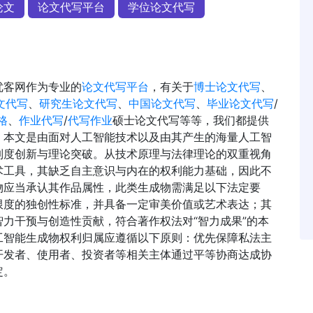
论文
论文代写平台
学位论文代写
优客网作为专业的
论文代写平台
，有关于
博士论文代写
、
文代写
、
研究生论文代写
、
中国论文代写
、
毕业论文代写
/
格
、
作业代写
/
代写作业
硕士论文代写等等，我们都提供
，本文是由面对人工智能技术以及由其产生的海量人工智
制度创新与理论突破。从技术原理与法律理论的双重视角
术工具，其缺乏自主意识与内在的权利能力基础，因此不
物应当承认其作品属性，此类生成物需满足以下法定要
限度的独创性标准，并具备一定审美价值或艺术表达；其
力干预与创造性贡献，符合著作权法对“智力成果”的本
工智能生成物权利归属应遵循以下原则：优先保障私法主
开发者、使用者、投资者等相关主体通过平等协商达成协
定。