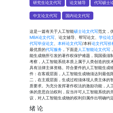
研究生论文代写
论文辅导
代写硕士
中文论文代写
国内论文代写
这是一篇有关于人工智能
硕士论文代写
范文，
MBA论文代写
、论文辅导、帮写论文、
学位论
代写毕业论文
、
本科论文代写
/本科
论文代写价
最优质的
代写服务
，下面是
人工智能论文代写
能生成物所引发的著作权保护难题，我国亟须
考察，人工智能系统本质上属于人类创造的技
具有法律主体资格。符合要件的人工智能生成
件：在客观层面，人工智能生成物须达到最低
二，在主观层面，生成过程须体现人类主体的智
质要求。为充分发挥著作权法的激励功能，人
体的意思自治权利，应当许可人工智能系统的
议，对人工智能生成物的权利归属作出明确约
绪 论