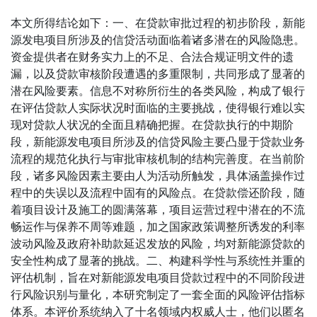
本文所得结论如下：一、在贷款审批过程的初步阶段，新能
源发电项目所涉及的信贷活动面临着诸多潜在的风险隐患。
资金提供者在财务实力上的不足、合法合规证明文件的遗
漏，以及贷款审核阶段遭遇的多重限制，共同形成了显著的
潜在风险要素。信息不对称所衍生的各类风险，构成了银行
在评估贷款人实际状况时面临的主要挑战，使得银行难以实
现对贷款人状况的全面且精确把握。在贷款执行的中期阶
段，新能源发电项目所涉及的信贷风险主要凸显于贷款业务
流程的规范化执行与审批审核机制的结构完善度。在当前阶
段，诸多风险因素主要由人为活动所触发，具体涵盖操作过
程中的失误以及流程中固有的风险点。在贷款偿还阶段，随
着项目设计及施工的圆满落幕，项目运营过程中潜在的不流
畅运作与保养不周等难题，加之国家政策调整所诱发的利率
波动风险及政府补助款延迟发放的风险，均对新能源贷款的
安全性构成了显著的挑战。二、构建科学性与系统性并重的
评估机制，旨在对新能源发电项目贷款过程中的不同阶段进
行风险识别与量化，本研究制定了一套全面的风险评估指标
体系。本评价系统纳入了十名领域内权威人士，他们以匿名