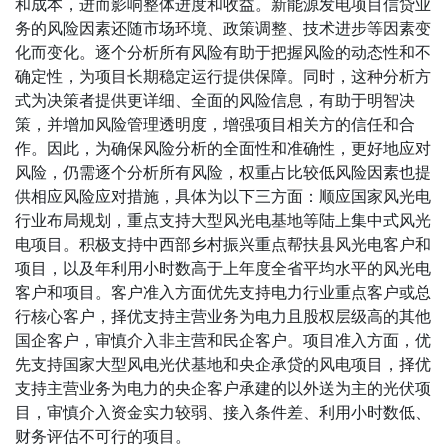
和成本，进而影响整体进度和收益。新能源发电项目信贷业
务的风险因素还随市场环境、政策调整、技术进步等因素变
化而变化。逐个分析所有风险有助于把握风险的动态性和不
确定性，为项目长期稳定运行提供保障。同时，这种分析方
式为决策者提供更详细、全面的风险信息，有助于明智决
策，并增加风险管理透明度，增强项目相关方的信任和合
作。因此，为确保风险分析的全面性和准确性，更好地应对
风险，仍需逐个分析所有风险，权重占比较低风险因素也提
供相应风险应对措施，具体为以下三方面：顺应国家风光电
行业布局规划，重点支持大型风光电基地等陆上集中式风光
电项目。积极支持中西部乡村振兴重点帮扶县风光电客户和
项目，以及年利用小时数高于上年度全省平均水平的风光电
客户和项目。客户准入方面优先支持电力行业重点客户或总
行核心客户，择优支持主营业务为电力且股权层级高的其他
国企客户，审慎介入非主营和民企客户。项目准入方面，优
先支持国家大型风电光伏基地和央企承贷的风电项目，择优
支持主营业务为电力的央企客户承建的以外送为主的光伏项
目，审慎介入资金实力较弱、接入条件差、利用小时数低、
财务评估不可行的项目。