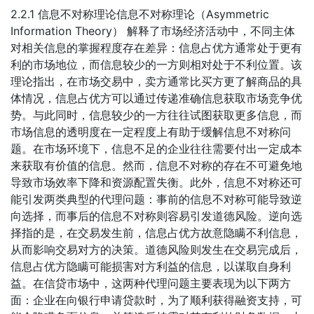
2.2.1 信息不对称理论信息不对称理论（Asymmetric
Information Theory） 解释了市场经济活动中，不同主体
对相关信息的掌握程度存在差异：信息占优方通常处于更有
利的市场地位，而信息较少的一方则相对处于不利位置。该
理论指出，在市场交易中，卖方通常比买方更了解商品的具
体情况，信息占优方可以通过传递准确信息获取市场竞争优
势。与此同时，信息较少的一方往往试图获取更多信息，而
市场信息的透明度在一定程度上有助于缓解信息不对称问
题。在市场环境下，信息不足的企业往往需要付出一定成本
来获取有价值的信息。然而，信息不对称的存在不可避免地
导致市场效率下降和资源配置失衡。此外，信息不对称还可
能引发两类典型的代理问题：事前的信息不对称可能导致逆
向选择，而事后的信息不对称则容易引发道德风险。逆向选
择指的是，在交易发生前，信息占优方故意隐瞒不利信息，
从而影响交易对方的决策。道德风险则发生在交易完成后，
信息占优方隐瞒可能损害对方利益的信息，以谋取自身利
益。在信贷市场中，这两种代理问题主要表现为以下两方
面：企业在向银行申请贷款时，为了顺利获得融资支持，可