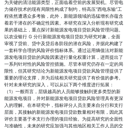
为关键的清洁能源类型，正面临着空前的发展契机。尽管电
力储存技术的现有局限性构成了制约，特高压“西电东输”工
程依然遭遇众多考验，此外，新能源领域的迅猛增长亦蕴含
着若干潜在的不确定性因素。本研究在深入分析现有研究成
果的基础上，重点探讨新能源发电项目贷款风险管理问题。
以农业银行 G 分行新能源发电项目贷款为研究对象，全面
审视了贷前、贷中及贷后各阶段的潜在风险，并据此构建了
一套科学合理的风险评价指标体系。通过运用熵值法对新能
源发电项目贷款的风险因素进行量化权重计算，进而提出了
一系列针对性的风险管控措施。尽管本研究仍存在一定的局
限性，但其研究结论为新能源发电项目贷款风险管理提供了
重要的理论支撑，并为后续相关研究提供了有价值的参考。
针对未来研究的深入，可以从以下两个维度进行拓展：
（1）一般而言，层级越高的人员能够接触到更多类型的新
能源发电项目，并对新能源发电项目贷款风险管理具有更深
入的理解。在本研究中，指标评分人员主要来自分行和支行
层面，其接触的新能源发电项目贷款数量相对有限，因此其
评价主要基于本支行办理的项目经验。为提高研究的全面性
与准确性，未来的研究应加强与其他地区相关工作人员的交