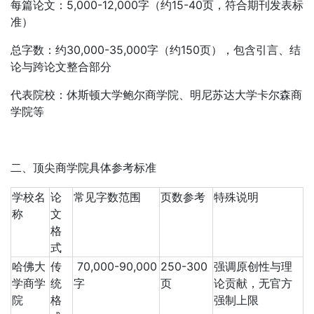
每篇论文：5,000-12,000字（约15-40页，符合期刊发表标
准）
总字数：约30,000-35,000字（约150页），包含引言、结
论与跨论文整合部分
代表院校：休斯顿大学鲍尔商学院、明尼苏达大学卡尔森商
学院等
二、顶尖商学院具体参考标准
学校名
论
常见字数范围
页数参考
特殊说明
称
文
格
式
哈佛大
传
70,000-90,000
250-300
强调原创性与理
学商学
统
字
页
论贡献，无官方
院
格
强制上限