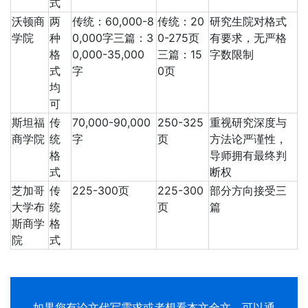
式
沃顿商
两
传统：60,000-8
传统：20
研究生院对格式
学院
种
0,000字三篇：3
0-275页
有要求，无严格
格
0,000-35,000
三篇：15
字数限制
式
字
0页
均
可
斯坦福
传
70,000-90,000
250-325
重视研究深度与
商学院
统
字
页
方法论严谨性，
格
导师拥有最终判
式
断权
芝加哥
传
225-300页
225-300
部分方向接受三
大学布
统
页
篇
斯商学
格
院
式
如果您有
论文代写
需求或者想看本文全文，可以通