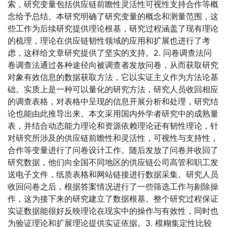
索，研究变量包括供应链前瞻性灵活性可视性支持合作等概
念给予总结。本研究明确了研究变量的概念和测量范围，这
些工作为后续研究提供理论根基，研究过程涵盖了现有理论
的梳理，理论在供应链韧性领域的应用和扩展也进行了考
虑，这样给文章研究提供了坚实的支持。2. 问卷调查法问
卷调查法通过各种途径向被调查者发放问卷，从而获取研究
对象有效信息的数据获取方法，它以实证主义作为方法论基
础。实质上是一种可以量化的研究方法，研究人员收回相应
的调查表格，对表格中呈现的信息开展分析和处理，研究结
论也能由此推导出来。本文采用国内外学者研究中的成熟量
表，并结合动态能力理论和资源依赖理论还有韧性理论，针
对研究所涉及的供应链前瞻性和灵活性，可视性与支持性，
合作等变量进行了问卷设计工作。随后发放了问卷并收回了
研究数据，他们向全国不同地区的供应链公司高管和职工发
送电子文件，纸质表格和网站链接进行数据采集。研究人员
收回问卷之后，根据答案情况进行了一些筛选工作与剔除操
作，这为接下来的研究建立了数据根基。整个研究过程保证
实证数据能很好反映理论在现实中的操作与有效性，同时也
为验证理论和扩展理论提供实证依据。3. 模糊集定性比较