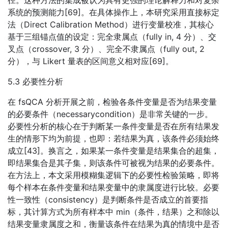
径。这种方法的集成被认为具有更强的理论解释力和对复杂
系统的预测能力[69]。在具体操作上，本研究采用直接标定
法（Direct Calibration Method）进行变量校准，其核心
基于三组锚点值的设定：完全隶属点（fully in, 4 分）、交
叉点（crossover, 3 分）、完全不隶属点（fully out, 2
分），与 Likert 量表的区间意义相对应[69]。
5.3 必要性分析
在 fsQCA 分析开展之前，检验各条件变量是否为结果变量
的必要条件（necessarycondition）是非常关键的一步。
必要性分析的核心在于判断某一条件变量是否在所有结果发
生的情形下均为前提，也即：若结果为真，该条件必须始终
成立[43]。换言之，如果某一条件变量是结果集合的超集，
即结果集合是其子集，则该条件可被视为结果的必要条件。
在方法上，本文采用模糊集逻辑下的必要性检验策略，即将
每个样本在条件变量和结果变量中的隶属度进行比较。必要
性一致性（consistency）是判断条件是否成立的首要指
标，其计算方式为所有样本中 min（条件，结果）之和除以
结果变量隶属度之和，衡量该条件在结果为真的情境中是否