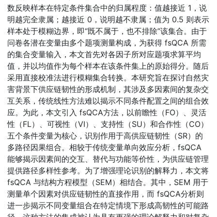
数反映样本在特定条件集合中的归属程度：值越接近 1，说
明越完全隶属；越接近 0，说明越不隶属；值为 0.5 则表示
样本处于模糊边界，即“既不属于，也不排除”该集合。由于
问卷各潜在变量由多个题项测量构成，为获得 fsQCA 所需
的集合变量输入，本文首先对各因子所对应题项求算平均
值，并以均值作为每个样本在该条件集上的原始得分。随后
采用直接校准法进行模糊集合转换。本研究旨在探讨自然灾
害背景下供应链韧性的形成机制，其涉及多因素间的复杂交
互关系，传统线性方法难以揭示不同条件配置之间的组合效
应。为此，本文引入 fsQCA方法，以前瞻性（FO）、灵活
性（FL）、可视性（VI）、支持性（SU）和合作性（CO）
五个条件变量为核心，识别作用于高供应链韧性（SR）的
多路径因果组合。相较于传统变量单向效应分析，fsQCA
能够揭示因素间的交互、替代与功能等价性，为供应链管理
提供路径多样性参考。为了增强理论识别的解释力，本文将
fsQCA 与结构方程模型（SEM）相结合。其中，SEM 用于
测量单个因素对供应链韧性的直接作用，而 fsQCA分析则
进一步揭示不同变量组合在特定情境下形成高韧性的可能路