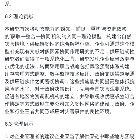
系。
6.2 理论贡献
本研究首次将动态能力的‘感知—捕捉—重构’与资源依赖
的‘获取—整合—协同’机制纳入同一理论模型，构建出自然
灾害情境下供应链韧性的综合解释框架。企业可通过这个模
型补充现有文献对多因素协同作用研究的不足，供应链韧性
研究者们获得了一项系统化工具。研究发现企业应当放弃单
点优化的想法，转而采用联合战略包括风险预警体系构建、
库存管理方式调整、数字监控技术应用、政府支援渠道畅通
及供应链伙伴之间密切协调，这些措施能共同提高整体抵抗
风险的水平。对于政府决策部门，完善全国灾害观测系统、
促进各地区物资调配机构的建立，并采取税收优惠或签订合
作协定等方式鼓励主要公司加入韧性网络的建设，政府、企
业和行业三者共同形成应对灾害事件的良性环境。
6.3 管理启示
1. 对企业管理者的建议企业应当了解供应链中哪些地方容易