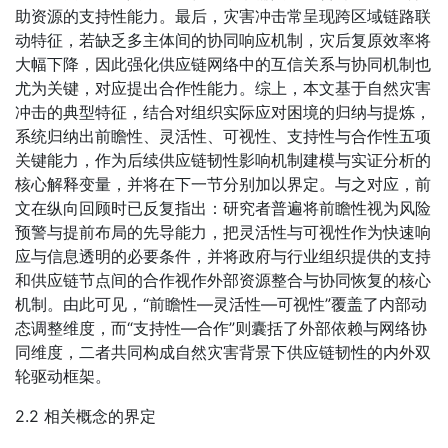
助资源的支持性能力。最后，灾害冲击常呈现跨区域链路联
动特征，若缺乏多主体间的协同响应机制，灾后复原效率将
大幅下降，因此强化供应链网络中的互信关系与协同机制也
尤为关键，对应提出合作性能力。综上，本文基于自然灾害
冲击的典型特征，结合对组织实际应对困境的归纳与提炼，
系统归纳出前瞻性、灵活性、可视性、支持性与合作性五项
关键能力，作为后续供应链韧性影响机制建模与实证分析的
核心解释变量，并将在下一节分别加以界定。与之对应，前
文在纵向回顾时已反复指出：研究者普遍将前瞻性视为风险
预警与提前布局的先导能力，把灵活性与可视性作为快速响
应与信息透明的必要条件，并将政府与行业组织提供的支持
和供应链节点间的合作视作外部资源整合与协同恢复的核心
机制。由此可见，“前瞻性—灵活性—可视性”覆盖了内部动
态调整维度，而“支持性—合作”则囊括了外部依赖与网络协
同维度，二者共同构成自然灾害背景下供应链韧性的内外双
轮驱动框架。
2.2 相关概念的界定