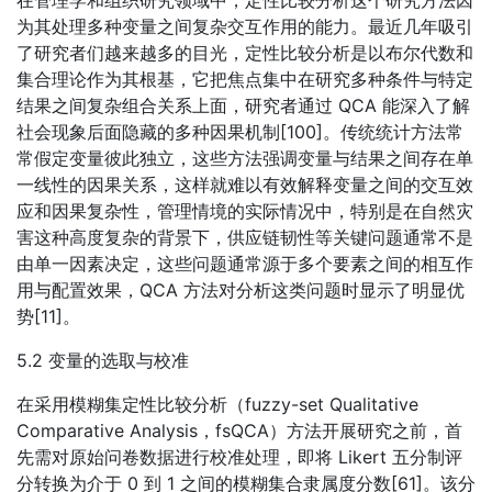
在管理学和组织研究领域中，定性比较分析这个研究方法因
为其处理多种变量之间复杂交互作用的能力。最近几年吸引
了研究者们越来越多的目光，定性比较分析是以布尔代数和
集合理论作为其根基，它把焦点集中在研究多种条件与特定
结果之间复杂组合关系上面，研究者通过 QCA 能深入了解
社会现象后面隐藏的多种因果机制[100]。传统统计方法常
常假定变量彼此独立，这些方法强调变量与结果之间存在单
一线性的因果关系，这样就难以有效解释变量之间的交互效
应和因果复杂性，管理情境的实际情况中，特别是在自然灾
害这种高度复杂的背景下，供应链韧性等关键问题通常不是
由单一因素决定，这些问题通常源于多个要素之间的相互作
用与配置效果，QCA 方法对分析这类问题时显示了明显优
势[11]。
5.2 变量的选取与校准
在采用模糊集定性比较分析（fuzzy-set Qualitative
Comparative Analysis，fsQCA）方法开展研究之前，首
先需对原始问卷数据进行校准处理，即将 Likert 五分制评
分转换为介于 0 到 1 之间的模糊集合隶属度分数[61]。该分