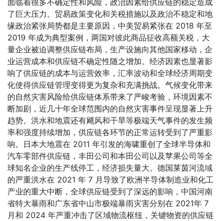
面临着很多不确定性和风险，政治因素给供应链的稳定造成
了巨大压力。贸易政策变化和关税措施以及政治不稳定和地
缘政治紧张局势都是主要原因，中美贸易紧张在 2018 年至
2019 年成为典型案例，两国对彼此商品征收高额关税，大
量企业被迫调整供应链布局，生产设施向其他国家移动，企
业运营成本和供应链不确定性随之增加。经济因素也显著影
响了供应链的成本与运营效率，汇率波动和全球经济周期变
化使得供应链管理变得更为复杂和充满挑战。气候变化带来
的自然灾害风险给供应链体系带来了严峻考验，环境因素不
断加剧，近几十年全球范围内的自然灾害事件呈现显著上升
趋势。洪水和地震还有飓风和干旱等极端天气事件的发生频
率和强度持续增加，供应链各环节的正常运转受到了严重影
响。日本大地震在 2011 年引发的海啸重创了全球半导体和
汽车零部件供应链，丰田公司和本田公司以及苹果公司等全
球知名企业的生产线停工，经济损失量大。德国莱茵河流域
的严重洪水在 2021 年 7 月导致了欧洲半导体制造业和化工
产业的重大中断，全球供应链受到了深远的影响，中国河南
省特大暴雨和广东省中山市极端暴雨灾害分别在 2021年 7
月和 2024 年严重冲击了区域物流枢纽，关键物资的供应链