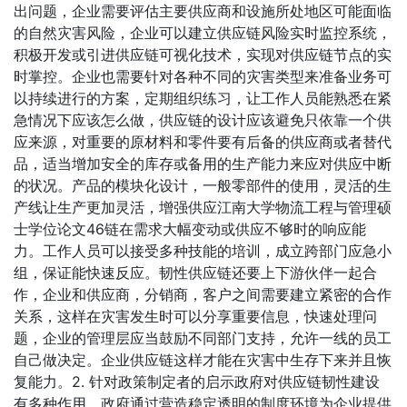
出问题，企业需要评估主要供应商和设施所处地区可能面临
的自然灾害风险，企业可以建立供应链风险实时监控系统，
积极开发或引进供应链可视化技术，实现对供应链节点的实
时掌控。企业也需要针对各种不同的灾害类型来准备业务可
以持续进行的方案，定期组织练习，让工作人员能熟悉在紧
急情况下应该怎么做，供应链的设计应该避免只依靠一个供
应来源，对重要的原材料和零件要有后备的供应商或者替代
品，适当增加安全的库存或备用的生产能力来应对供应中断
的状况。产品的模块化设计，一般零部件的使用，灵活的生
产线让生产更加灵活，增强供应江南大学物流工程与管理硕
士学位论文46链在需求大幅变动或供应不够时的响应能
力。工作人员可以接受多种技能的培训，成立跨部门应急小
组，保证能快速反应。韧性供应链还要上下游伙伴一起合
作，企业和供应商，分销商，客户之间需要建立紧密的合作
关系，这样在灾害发生时可以分享重要信息，快速处理问
题，企业的管理层应当鼓励不同部门支持，允许一线的员工
自己做决定。企业供应链这样才能在灾害中生存下来并且恢
复能力。2. 针对政策制定者的启示政府对供应链韧性建设
有多种作用，政府通过营造稳定透明的制度环境为企业提供