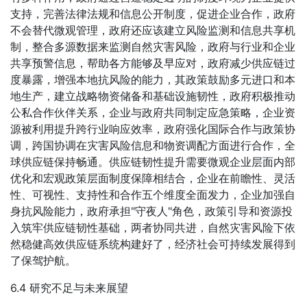
支持，完善法律法规和信息公开制度，促进企业合作，政府
不会替代微观管理，政府还应该建立风险监测和信息共享机
制，整合多源数据来监测自然灾害风险，政府与行业和企业
共享预警信息，帮助各方能够及早应对，政府减少供应链过
度暴露，增强本地抗风险的能力，其政策鼓励多元进口和本
地生产，建立战略物资储备和基础设施韧性，政府积极推动
公私合作伙伴关系，企业与政府共同制定应急策略，企业资
源被利用提升跨行业响应效率，政府强化国际合作与政策协
调，跨国协调在灾害风险信息和物资调配方面进行合作，全
球供应链保持畅通。供应链韧性提升需要微观企业层面内部
优化和宏观政策层面制度保障相结合，企业在前瞻性、灵活
性、可视性、支持性和合作五个维度全面发力，企业加强自
身抗风险能力，政府承担"守夜人"角色，政策引导和资源投
入筑牢供应链韧性基础，两者协同共进，自然灾害风险下依
然稳健高效供应链系统构建好了，经济社会可持续发展得到
了保驾护航。
6.4 研究不足与未来展望