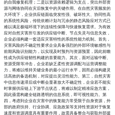
的自我修复机理；二是以资源依赖逻辑为支点，突出外部资
源与网络协同在灾后恢复中的关键作用。在自然灾害频发的
大环境下，企业供应链面临突发性强、破坏性大、协同性高
的系统性风险，传统依赖计划与冗余的静态风险应对方式已
难以满足极端环境下的连续性保障与快速恢复需求。为有效
应对自然灾害所引发的供应链中断、节点失灵与信息失效，
企业必须构建一套适应灾害特性的系统性能力机制。首先，
灾害风险的不确定性要求企业具备强烈的外部环境敏感性与
前期风险识别能力，以实现及时预判与资源预置，因此前瞻
性成为供应链韧性构建的首要能力。其次，面对运输中断、
资源受限等冲击，企业若缺乏柔性资源调配与运营调整能
力，将难以维持关键业务的最小运行水平，因而必须构建灵
活高效的备选机制，对应提出灵活性能力。第三，自然灾害
中信息传递滞后或中断会显著放大不确定性，企业若不能实
时掌握供应链上下游节点状态，将难以制定精准应急方案，
因此亟需构建全链路透明的信息系统，即可视性能力。第
四，考虑到企业在灾害中的恢复能力常受限于自身资源，外
部的政府扶持、行业协调、应急政策等支持性资源对于恢复
速度和资源调度具有重要作用，故需具备整合与获取外部援