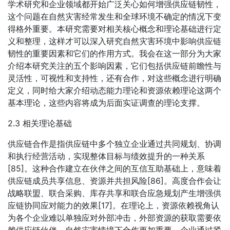
学术研究和企业领域都开始广泛关心如何增强供应链韧性，
这个问题在自然灾害经常发生和全球环境不确定的情况下变
得格外重要。本研究需要对相关核心概念和理论基础进行定
义和整理，这样才可以深入研究自然灾害环境中影响供应链
韧性的重要因素和它们的作用方式。我会在这一部分为大家
介绍本研究关注的五个影响因素，它们包括供应链前瞻性与
灵活性，可视性和支持性，还有合作，对这些概念进行明确
定义，同时给大家介绍动态能力理论和资源依赖理论这两个
基本理论，这些内容将成为后面实证调查的理论支撑。
2.3 相关理论基础
供应链合作是指供应链中多个独立企业通过共同规划、协调
和执行经营活动，实现整体目标与绩效提升的一种关系
[85]。这种合作建立在伙伴之间的互信互助基础上，意味着
供应链成员共享信息、资源并共担风险[86]。高度合作会让
战略联盟、联合采购、库存共享和联合应急规划产生增强供
应链协同应对能力的效果[17]。在理论上，资源依赖视角认
为各个企业难以单独应对外部冲击，外部资源的获取需要依