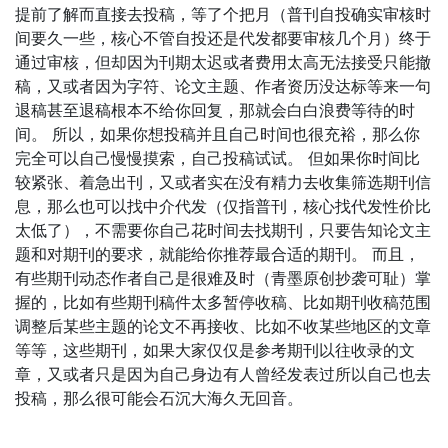
提前了解而直接去投稿，等了个把月（普刊自投确实审核时
间要久一些，核心不管自投还是代发都要审核几个月）终于
通过审核，但却因为刊期太迟或者费用太高无法接受只能撤
稿，又或者因为字符、论文主题、作者资历没达标等来一句
退稿甚至退稿根本不给你回复，那就会白白浪费等待的时
间。 所以，如果你想投稿并且自己时间也很充裕，那么你
完全可以自己慢慢摸索，自己投稿试试。 但如果你时间比
较紧张、着急出刊，又或者实在没有精力去收集筛选期刊信
息，那么也可以找中介代发（仅指普刊，核心找代发性价比
太低了），不需要你自己花时间去找期刊，只要告知论文主
题和对期刊的要求，就能给你推荐最合适的期刊。 而且，
有些期刊动态作者自己是很难及时（青墨原创抄袭可耻）掌
握的，比如有些期刊稿件太多暂停收稿、比如期刊收稿范围
调整后某些主题的论文不再接收、比如不收某些地区的文章
等等，这些期刊，如果大家仅仅是参考期刊以往收录的文
章，又或者只是因为自己身边有人曾经发表过所以自己也去
投稿，那么很可能会石沉大海久无回音。