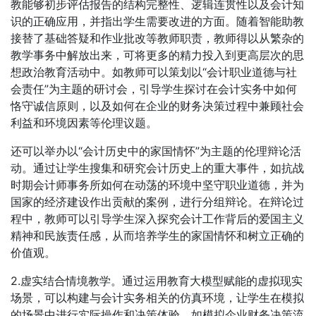
教能够初步评估报告的结构完整性、逻辑连贯性以及会计知
识的正确应用，并指出学生需要改进的方面。随着智能助教
接替了基础答疑和作业批改等教师职责，教师得以从繁杂的
教学事务中解放出来，可将更多的精力投入到更高层次的思
想政治教育活动中。如教师可以策划以“会计职业道德与社
会责任”为主题的研讨会，引导学生探讨在会计实务中如何
恪守诚信原则，以及如何在企业的财务决策过程中兼顾社会
利益和环境因素等伦理议题。
还可以举办以“会计历史中的家国情怀”为主题的伦理辩论活
动。通过让学生搜集和研究会计历史上的重大事件，如抗战
时期会计师事务所如何在动荡的环境中坚守职业道德，并为
国家的经济建设作出贡献的案例，进行分组辩论。在辩论过
程中，教师可以引导学生深入探究会计工作背后的爱国主义
精神和民族责任感，从而培养学生的家国情怀和树立正确的
价值观。
2.虚实结合情境教学。通过运用教育大模型赋能的虚拟现实
场景，可以构建与会计实务相关的仿真环境，让学生在模拟
的场景中进行实际操作和决策体验。如模拟企业财务决策流