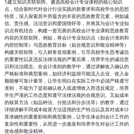
1.建立知识关联矩阵。遴选高校会计专业课程的核心知识
点，结合新时代对会计行业实践的新要求和高校学生的思想
特质，深入探索其中所蕴含的丰富的思政教育元素，例如诚
信、责任感、法治意识和爱国情怀等，并将其与会计专业知
识点有机结合，构建一套完善的高校会计专业课程思政教育
内容的关联矩阵。例如，将会计专业知识点（如会计准则和
内部控制等）与思政教育目标（如合规意识和敬业精神等）
构建关联矩阵，引入财务造假案例，引导高校学生思考诚信
的重要性以及违反法律法规的严重后果，培养学生的诚信意
识和法治观念。在会计准则的教学中，通过讲解收入确认的
严格标准和典型案例，如经济利益很可能流入企业、收入金
额能够可靠计量等，让学生明白在实际工作中必须严格遵守
准则，不能为了提前确认收入或虚增收入而违反规定，培养
学生严谨的工作态度和遵守法律法规的合规意识。又如成本
的核算方法（如品种法、分批法和分步法等）的教学，通过
详细讲解不同成本核算方法适用的生产特点以及其对成本计
算准确性的重要影响和典型案例，让学生体会到会计工作的
复杂性和重要性，从而进一步激发和培养学生对会计工作的
使命感和敬业精神。