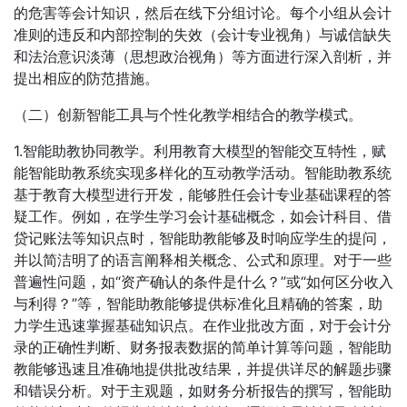
的危害等会计知识，然后在线下分组讨论。每个小组从会计
准则的违反和内部控制的失效（会计专业视角）与诚信缺失
和法治意识淡薄（思想政治视角）等方面进行深入剖析，并
提出相应的防范措施。
（二）创新智能工具与个性化教学相结合的教学模式。
1.智能助教协同教学。利用教育大模型的智能交互特性，赋
能智能助教系统实现多样化的互动教学活动。智能助教系统
基于教育大模型进行开发，能够胜任会计专业基础课程的答
疑工作。例如，在学生学习会计基础概念，如会计科目、借
贷记账法等知识点时，智能助教能够及时响应学生的提问，
并以简洁明了的语言阐释相关概念、公式和原理。对于一些
普遍性问题，如“资产确认的条件是什么？”或“如何区分收入
与利得？”等，智能助教能够提供标准化且精确的答案，助
力学生迅速掌握基础知识点。在作业批改方面，对于会计分
录的正确性判断、财务报表数据的简单计算等问题，智能助
教能够迅速且准确地提供批改结果，并提供详尽的解题步骤
和错误分析。对于主观题，如财务分析报告的撰写，智能助