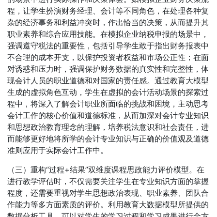
程，让学生扮演财务经理、会计等不同角色，在处理各种复
杂的经济事务和利益冲突时，作出恰当的决策，从而提升其
职业素养和综合应用技能。在模拟企业纳税申报的场景中，
强调遵守税法的重要性，包括引导学生敢于指出财务报表中
不合理的成本开支，以保护投资者权益和市场公正性；在面
对诱惑和压力时，强调保护财务数据的真实性和完整性，体
现会计人员的职业道德和对国家的责任感。通过教育大模型
生成的虚拟角色互动，学生在虚拟的会计活动场景的探索过
程中，将深入了解会计职业所面临的挑战和困境，主动思考
会计工作的核心价值和道德标准，从而加深对会计专业知识
和思想政治教育理念的理解，培养税法意识和社会责任，进
而能够更好地将所学的会计专业知识与正确的价值观及道德
准则应用于实际会计工作中。
（三）重构“过程+结果”双维度课程思政能力评价模型。在
进行教学评估时，不仅需要关注学生在专业知识方面的掌握
程度，还需要重视对学生思想政治表现、职业素养、团队合
作能力等多方面素质的评价。利用教育大数据模型所提供的
数据分析工具，可以对学生的学习过程和学习成果进行全方