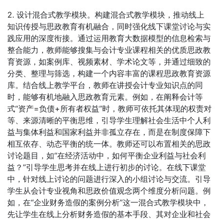
2. 设计混合式教学模块。构建混合式教学模块，推动线上
知识传授与思政教育有机融合，同时强化线下课堂讨论与实
践应用的深度衔接。通过运用教育大数据模型的信息检索与
整合能力，教师能够搜集与会计专业课程相关的优质思政教
育资源，如案例库、视频素材、学术论文等，并通过细致的
分类、整理与筛选，构建一个内容丰富的课程思政教育资源
库。结合线上教学平台，教师在讲授会计专业知识点的同
时，能够有机地融入思政教育元素。例如，在阐释会计等
式“资产=负债+所有者权益”时，教师可依托其体现的权责对
等、来源清晰的平衡思维，引导学生理解社会生活中个人利
益与集体利益和国家利益并非孤立存在，而是在制度保障下
相互依存、动态平衡的统一体。教师还可以布置相关的思政
讨论题目，如“在经济活动中，如何平衡企业利益与社会利
益？”引导学生思考并在线上进行初步的讨论。在线下课堂
中，针对线上讨论的问题进行深入的小组讨论与交流。引导
学生从会计专业视角和思政价值观念两个维度分析问题。例
如，在“企业财务造假的案例分析”这一混合式教学模块中，
先让学生在线上分析财务造假的基本手段、其对企业和社会