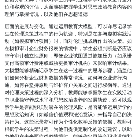
位和客观的评估，从而准确把握学生对思想政治教育内容的
理解与掌握情况，以及他们在思想道德
层面的进展与变化。通过运用教育大模型，可以详尽记录学
生在伦理决策过程中的行为轨迹，特别是在参与虚拟实践活
动（如模拟审计项目）时，面对伦理挑战所作出的决策。如
在模拟审计企业财务报表的情境中，学生必须判断是否应该
坚守审计独立性原则，即便企业试图通过施加压力（如承诺
支付高额审计费用或威胁更换审计机构）来影响审计结果。
大模型能够精确记录学生在这一过程中的思考步骤，涵盖他
们如何分析企业财务数据的异常情况、如何与企业进行沟
通、如何在坚持原则与维护客户关系之间进行权衡等。通过
对伦理决策过程的深入分析，教师能够掌握学生在实践活动
中职业操守养成水平和思想政治素养的发展轨迹，还可以观
察学生是否能够识别潜在的伦理风险，是否能够运用所学的
思想政治知识（如诚信价值观和法治意识）来指导自己的决
策行为。这些记录亦可作为个性化教学反馈的依据，教师可
根据学生的决策过程，为他们提供定制化的改进建议，以助
力他们在未来面临类似情境时，能够作出更符合职业道德和