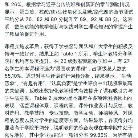
和 26%。根据学习通平台传统班和创新班的章节测验情况
显示，蛋白质、核酸/酶/生物氧化以及糖/脂代谢的章节测试
平均分从 76、82 和 80 分提升至 89、92 和 88 分。这表
明，数智赋能的教学创新与实践对学生理论知识的掌握产生
了积极的促进作用。
课程实施改革后，获得了学校督导团队和广大学生的积极反
馈与一致好评。结果正如 Table 1 所示，学生评教得分和学
院排名均有显著提升。在 23 级数智赋能教学班中，有 27
名学生将本课程评选为“最喜欢的课程”，占班级总人数的
55.10%。通过对学生评语进行词频分析，结果显示，“生动
形象”、“有趣有用”、“认真负责”是学生评价中出现频率最高
的关键词，反映出数智化教学模式有效提升了课程吸引力与
学生满意度。Table 2 展示的是本课程在多项评测指标上的
表现，涵盖课程体系、课程内容、课外作业设计与反馈、教
材选用、教学技能、专业技能、教学互动、师德师风、对课
程的态度以及对学生的态度等方面。结果显示，各项得分均
显著高于学院平均分，说明教师的综合表现在本学院中处于
领先地位。其中专业技能这一项得分率 99.86%，为所有指