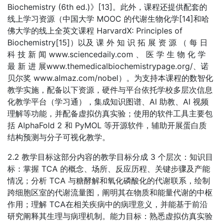
Biochemistry (6th ed.)》[13]。此外，课程还提供配套的
线上学习资源（中国大学 MOOC 的代谢生物化学[14]和哈
佛大学的线上全英文课程 HarvardX: Principles of
Biochemistry[15]）以及 课 外 知 识 拓 展 资 源 （ 每 日
科 技 新 闻 www.sciencedaily.com 、 医 学 生 物 化 学
最 新 进 展www.themedicalbiochemistrypage.org/、诺
贝尔奖 www.almaz.com/nobel）。为支持本课程的数智化
教学实施，配备以下资源，硬件与平台依托学校多层次信息
化教学平台（学习通），集成知识图谱、AI 助教、AI 视频
理解等功能，并配备虚拟仿真实验；使用的软件工具主要包
括 AlphaFold 2 和 PyMOL 等开源软件，辅助开展蛋白质
结构预测与分子可视化教学。
2.2 教学目标这部分内容的教学目标分成 3 个层次：知识目
标：掌握 TCA 的概念、场所、反应历程、关键步骤及产能
情况；分析 TCA 与糖酵解和氧化磷酸化的代谢联系，绘制
跨细胞区室的代谢流量图，阐明其在物质和能量代谢的中枢
作用；理解 TCA在相关疾病中的病理意义，并能基于前沿
研究阐释其生理与病理机制。能力目标：熟悉虚拟仿真实验