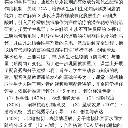
实际和学科前沿，通过分析杀鼠剂的有效成分氟代乙酸钠的
作用机制，关联 TCA，培养学生运用生化知识解决问题的
能力；在讲解第 3 步反应异柠檬酸氧化脱羧生产 α-酮戊二
酸时，引入异柠檬酸脱氢酶作为癌症治疗的潜在靶标的前沿
研究，拓宽学生视野；在讲解第 4 步不可逆反应的 α-酮戊
二酸脱氢酶系时，引导学生讨论该酶的抑制剂砷化物的利与
弊，并由此总结毒性与剂量的关系。然后讲解完全过程，摘
取所有代谢物的首字编成四字口诀“草柠乌异，酮琥琥延，
苹水还草，三能两碳”，帮助学生记忆物质（前两句）与能
量（后两句）变化。为了进一步巩固教学重点，课堂上开展
了配音秀和分子建模比赛，旨在让学生主动参与知识的构
建。配音秀是教师课前发布的基础任务之一，课堂上随机抽
取学生为去除了画外音的视频动画配音讲解，其余同学担任
评委，依据标准进行评分（~5 min）。评分标准包括：
（1）科学性（40%）：概念准确无误；（2）理解深度
（30%）：阐释核心机制/意义；（3）呈现效果（20%）：
清晰流畅，提供优秀示范引导；（4）创意与表达
（10%）：比喻贴切，表演助理解。分子建模比赛要求同学
随机分成 2 组（10 人/组），合作搭建 TCA 所有代谢物的