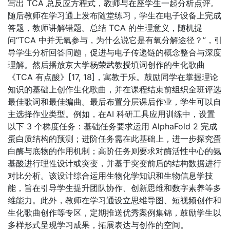
写出 TCA 总反应方程式，教师与在座学生一起分析点评。
随后教师在学习通上发布随堂练习，学生在电子设备上完成
答题，教师讲解错题。总结 TCA 的生理意义，随机提
问“TCA 中并无氧参与，为什么说它是有氧分解途径？”，引
导学生分析回答问题，促进与电子传递链的概念整合与深度
理解。然后播放京大学杨荣武教授填词创作的生化歌曲
《TCA 有点酸》[17, 18]，寓教于乐。鼓励同学在掌握理论
知识的基础上创作生化歌曲，并在课程结束前组织全班评选
最佳歌词和最佳编曲。最后布置分层课后作业，学生可以自
主选择作业类型。例如，在AI 科研工具应用训练中，设置
以下 3 个梯度任务：基础任务要求运用 AlphaFold 2 完成
蛋白质结构的预测；进阶任务需在此基础上，进一步探究蛋
白酶与底物的作用机制；高阶任务则要求对酶活性中心的氨
基酸进行理性设计或突变，并基于突变前后的结构数据进行
对比分析。该设计综合运用生物化学知识和生物信息学技
能，旨在引导学生提升团队协作、创新思维和数字素养等多
维能力。此外，教师在学习通设立思维导图、短视频创作和
生化歌曲创作等专区，定期推送优秀案例集锦，鼓励学生以
多样形式呈现学习成果，拓展表达与创作的空间。