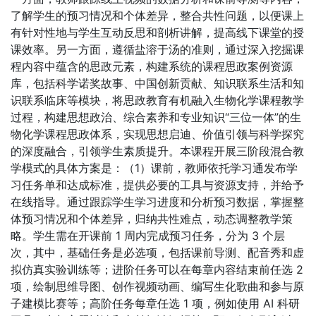
了解学生的预习情况和个体差异，整合共性问题，以便课上
有针对性地与学生互动反思和剖析讲解，提高线下课堂的授
课效率。另一方面，遵循盐溶于汤的准则，通过深入挖掘课
程内容中蕴含的思政元素，构建系统的课程思政案例资源
库，包括科学诺奖故事、中国创新贡献、知识联系生活和知
识联系临床等模块，将思政教育有机融入生物化学课程教学
过程，构建思想政治、综合素养和专业知识“三位一体”的生
物化学课程思政体系，实现思想启迪、价值引领与科学探究
的深度融合，引领学生素质提升。本课程开展三阶段混合教
学模式的具体方案是：（1）课前，教师依托学习通发布学
习任务单和达成标准，提供必要的工具与资源支持，并给予
在线指导。通过跟踪学生学习进度和分析预习数据，掌握整
体预习情况和个体差异，归纳共性难点，动态调整教学策
略。学生需在开课前 1 周内完成预习任务，分为 3 个层
次，其中，基础任务是必选项，包括课前导测、配音秀和虚
拟仿真实验训练等；进阶任务可以在每章内容结束前任选 2
项，绘制思维导图、创作视频动画、编写生化歌曲和参与原
子建模比赛等；高阶任务每章任选 1 项，例如使用 AI 科研