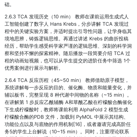
础。
2.6.3 TCA 发现历史（10 min） 教师在课前运用生成式人
工智能创建了数字人 Hans Krebs，分步讲解 TCA 发现过
程中的关键实验方案，并适时提出引导性问题，让学身临其
境地思辨，铸炼逻辑思维。再通过讲述 Krebs 的曲折投稿
经历，帮助学生感受科学家严谨的逻辑思维、深刻的科学洞
察和坚持不懈的探索精神。随后播放一段简要介绍 TCA 过
程的动画短视频，也可以从学生提交的进阶任务中筛选 1个
优秀案例进行展示与解析。
2.6.4 TCA 反应历程（45~50 min） 教师借助原子模型，
系统讲解每一步反应的目的、催化酶、物质和能量变化，并
辅以板书，完整呈现 8 种代谢中间物的名称（~15 min）。
在讲解第 1 步反应乙酰辅酶 A和草酰乙酸在柠檬酸合酶催化
下生成柠檬酸时，教师将课前利用 AlphaFold 2 模型生成
柠檬酸合酶的PDB 文件，加载到 PyMOL 中展示其结构、
功能位点以及与底物的作用机制[16]，或者邀请完成高阶任
务5的学生上台解说（10~15 min）。同时，注重理论联系