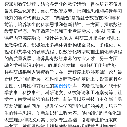
智赋能教学过程，结合多元化的教学活动，旨在培养不仅具
备扎实生化知识，更拥有数智素养、批判性思维和终身学习
能力的新时代创新人才。“两融合”是指融合数智技术和学科
前沿，培养学生的科学思维和创新精神。一方面，探索数智
教育新样态。为了适应时代和产业发展需求，将 AI 元素与
课程内容深度融合，设计并实施 AI 科研工具相关的虚拟实
验教学任务。积极运用多媒体资源构建全息化、多维化、可
视化和共享化的教学流程，以数智化转型助推生物化学课程
的高质量发展，培养具有数智素养的专业人才。另一方面，
融入学科前沿3案例。教师充分发挥一线科研工作的优势，
将科研成果融入课程教学，在一定程度上弥补基础理论与最
新研究之间的断层。在科研反哺教学的基础上，设置兼具全
面性、引导性和前沿性的
案例分析
库，内容包括但不限于科
学故事、科技事件、科研论文、科技评论和工程案例等，让
学生了解学科前沿的新技术、新进展以及科技自主创新产品
研发所面临的问题，提升学生学习理论知识的兴趣，培养学
生的科学思维、创新意识和工程素养。“两强化”是指强化知
识重难点和思政元素，夯实专业基础，引领学生价值取向。
一方面，教师跟踪线上视频的数据分析和课前导测等内容，