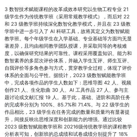
3 数智技术赋能课程的改革成效本研究以生物工程专业 21
级学生作为传统教学班（采用常规教学模式），而后对 22
和 23 级教学班持续深化数智化教学模式，并且在 23 级教
学班中进一步引入了 AI 科研工具，故将其定义为数智赋能
教学班。每个年级学生在入学基础、专业基础等方面均无显
著差异，且均由相同教学团队授课，并采取同等的考核难
度，以确保研究结果的可靠性。课程采用覆盖知识、能力和
数智素养的多层次评价体系，并融入学生互评、师生互评、
自我评价等多角色参与方式，贯穿教学全过程，体现了评价
体系的全面与公平性。据统计，2023 级数智赋能教学班
中，完成各项作品的学生人数如下：思维导图 42 人、视频
创作21 人、生化歌曲 30 人、AI 工具作品 27 人、参与主
题讨论或文献汇报 19 人。基于此，基础、进阶和高阶任务
的完成率分别为 100%、85.7%和 71.4%。与 22 级学生的
作品相比，23 级学生在任务完成的数量和质量均有显著提
升，间接反映出思维深度和创新能力的增强。通过比较
2023 级数智赋能教学班和 20216级传统教学班的课程教学
分析表可知，创新班的总成绩和试卷成绩分别提升了 18%