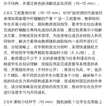
分子结构，并通过角色扮演解说反应历程（10~15 min）。
2.6.5 工程案例分析（10~15 min） 针对“如何调控代谢途径
来增加黑曲霉中柠檬酸的产量？”这一工程案例，教师组织
学生开展小组讨论，期间教师巡回指导。要求学生结合课前
完成的柠檬酸分离纯化虚拟仿真实验，通过投屏展示小组解
决方案，并阐述其技术原理。为促使每位成员全程投入和共
同协作，解决方案将由教师随机抽取组内一名同学进行汇
报。分组策略上，在学期初首次分组时，采用快速随机方
式，即按照学号顺序截取形成临时小组（5 人/组）。之
后，教师通过不少于 3 次的多梯度预习任务和课后作业，
根据学生在知识理解、技能应用及完成质量等多维度的表
现，开展隐性评估（不对外公开），将其分为高、中、低共
3 个梯队，将不同层次的学生分配至各个小组，确保每个小
组的综合实力和内部构成基本均衡，形成相对固定的协作单
元。该分组策略旨在促进组内良性互助，推动学生在合作中
进行深度学习与共同成长。
2.6.6 课程小结环节（10 min） 随机抽取 1 位学生在黑板上