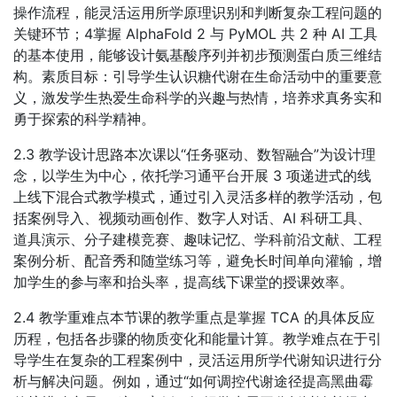
操作流程，能灵活运用所学原理识别和判断复杂工程问题的
关键环节；4掌握 AlphaFold 2 与 PyMOL 共 2 种 AI 工具
的基本使用，能够设计氨基酸序列并初步预测蛋白质三维结
构。素质目标：引导学生认识糖代谢在生命活动中的重要意
义，激发学生热爱生命科学的兴趣与热情，培养求真务实和
勇于探索的科学精神。
2.3 教学设计思路本次课以“任务驱动、数智融合”为设计理
念，以学生为中心，依托学习通平台开展 3 项递进式的线
上线下混合式教学模式，通过引入灵活多样的教学活动，包
括案例导入、视频动画创作、数字人对话、AI 科研工具、
道具演示、分子建模竞赛、趣味记忆、学科前沿文献、工程
案例分析、配音秀和随堂练习等，避免长时间单向灌输，增
加学生的参与率和抬头率，提高线下课堂的授课效率。
2.4 教学重难点本节课的教学重点是掌握 TCA 的具体反应
历程，包括各步骤的物质变化和能量计算。教学难点在于引
导学生在复杂的工程案例中，灵活运用所学代谢知识进行分
析与解决问题。例如，通过“如何调控代谢途径提高黑曲霉