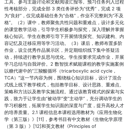
工具、参与主题讨论和文献阅读汇报等。预习任务列入过程
性考核部分，完成全部 3 类任务评价为“优秀”，完成 2 项
为“良好”，仅完成基础任务为“合格”，作业不完整则为“不及
格”。（2）课中，教师聚焦共性问题和重难点，设计多元化
的课堂教学活动，引导学生积极参与探究，深入理解并掌握
核心知识。学生在教师引导下开展情境探究、知识建构、内
容记忆及迁移应用等学习活动。（3）课后，教师布置多阶
作业，设立优秀作品展示区，并定期组织线下集中答疑活
动，持续进行教学反思与优化。学生按要求完成作业，开展
学习总结与自我评价。2 数智技术赋能课程的教学实施案例
以糖代谢中的“三羧酸循环（tricarboxylic acid cycle，
TCA）”这一节内容为例，围绕核心知识目标，设计了混合
式线上线下教学模式，包括教学目标、设计思路、重难点、
策略和方法以及教学实施流程。通过该教育模式的探索与实
践，致力于让学生由“被动学”变“主动学”，充分调动学生的
学习积极性，拓展学生知识面的深度与广度，提升高校人才
的培养质量。2.1 课程信息本课程选用教材为《应用生物化
学（第三版）》[11]，参考书目有中文教材《生物化学原理
（第 3 版）》[12]和英文教材《Principles of