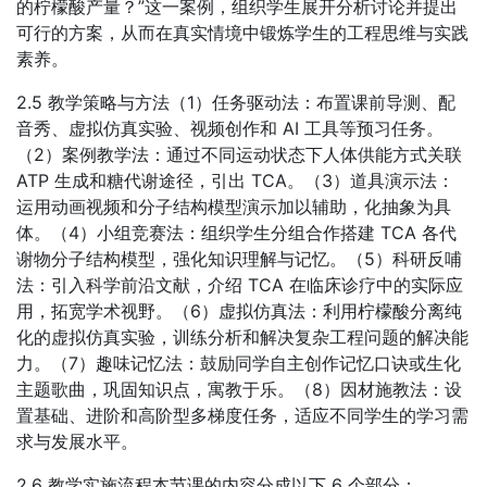
的柠檬酸产量？”这一案例，组织学生展开分析讨论并提出
可行的方案，从而在真实情境中锻炼学生的工程思维与实践
素养。
2.5 教学策略与方法（1）任务驱动法：布置课前导测、配
音秀、虚拟仿真实验、视频创作和 AI 工具等预习任务。
（2）案例教学法：通过不同运动状态下人体供能方式关联
ATP 生成和糖代谢途径，引出 TCA。（3）道具演示法：
运用动画视频和分子结构模型演示加以辅助，化抽象为具
体。（4）小组竞赛法：组织学生分组合作搭建 TCA 各代
谢物分子结构模型，强化知识理解与记忆。（5）科研反哺
法：引入科学前沿文献，介绍 TCA 在临床诊疗中的实际应
用，拓宽学术视野。（6）虚拟仿真法：利用柠檬酸分离纯
化的虚拟仿真实验，训练分析和解决复杂工程问题的解决能
力。（7）趣味记忆法：鼓励同学自主创作记忆口诀或生化
主题歌曲，巩固知识点，寓教于乐。（8）因材施教法：设
置基础、进阶和高阶型多梯度任务，适应不同学生的学习需
求与发展水平。
2.6 教学实施流程本节课的内容分成以下 6 个部分：