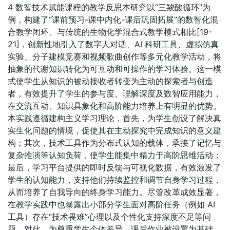
4 数智技术赋能课程的教学反思本研究以“三羧酸循环”为
例，构建了“课前预习-课中内化-课后巩固拓展”的数智化混
合教学闭环。与传统的生物化学混合式教学模式相比[19-
21]，创新性地引入了数字人对话、AI 科研工具、虚拟仿真
实验、分子建模竞赛和视频歌曲创作等多元化教学活动，将
抽象的代谢知识转化为可互动和可操作的学习体验。这一模
式使学生从知识的被动接收者转变为主动的探索者与创造
者，有效提升了学生的参与度、理解深度及数智应用能力，
在交流互动、知识具象化和高阶能力培养上有明显的优势。
本实践遵循建构主义学习理论，首先，为学生创设了解决真
实生化问题的情境，促使其在主动探究中完成知识的意义建
构；其次，技术工具作为分布式认知的载体，承接了记忆与
复杂推演等认知负荷，使学生能集中精力于高阶思维活动；
最后，学习平台提供的即时反馈与可视化数据，有效激发了
学生的认知能力，支持他们持续监控和调节自身学习过程，
从而培养了自我导向的终身学习能力。尽管改革成效显著，
在教学实践中也暴露出小部分学生面对高阶任务（例如 AI
工具）存在“技术畏难”心理以及个性化支持深度不足等问
题。对此，为尊重学生个体差异，课后作业被设置为基础、