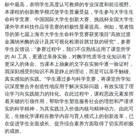
标中最高，表明学生高度认可教师的专业深度和前沿视野。
本课程的创新教学模式使学生普遍受益，学生参与大学生生
命科学竞赛、中国国际大学生创新大赛、挑战杯全国大学生
课外学术科技作品等竞赛的积极性显著提高。例如，笔者指
导的第七届上海市大学生生命科学竞赛获奖项目“高效过渡
金属纳米酶的设计及其可视化检测谷胱甘肽的研究”，参赛
学生反馈说：“参赛过程中，我们不仅熟练运用了课堂所学
的 AI 工具，更通过亲身实验，对酶学性质等生化知识有了
更深入的体会。当课本上抽象的文字在实验中逐一验证时，
我深刻感受到知识不再是静止的理论，而是可以亲手触碰、
真实感知的实践。”学生通过参与科学竞赛，将课堂所学知
识深度整合并创造性地应用于解决实际问题，有效实现了理
论学习向实践能力的转化。在此过程中，课程思政元素发挥
着关键的引领作用，帮助学生塑造服务社会的理想和严谨求
实的科学精神，为其实践注入价值内核与精神动力。由此可
见，生物化学课程在教学内容与育人模式上的创新改革，已
在促进学生全面成长、提升综合素养方面取得了切实而积极
的成效。