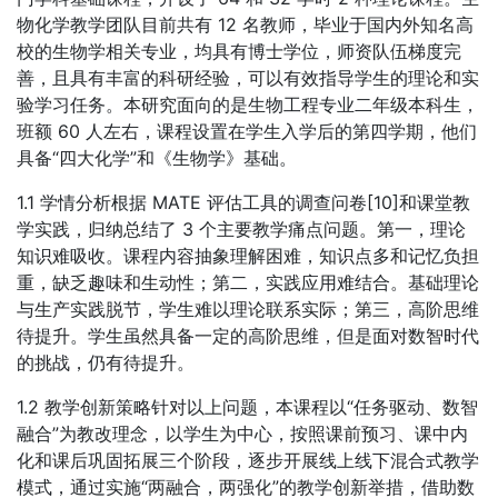
物化学教学团队目前共有 12 名教师，毕业于国内外知名高
校的生物学相关专业，均具有博士学位，师资队伍梯度完
善，且具有丰富的科研经验，可以有效指导学生的理论和实
验学习任务。本研究面向的是生物工程专业二年级本科生，
班额 60 人左右，课程设置在学生入学后的第四学期，他们
具备“四大化学”和《生物学》基础。
1.1 学情分析根据 MATE 评估工具的调查问卷[10]和课堂教
学实践，归纳总结了 3 个主要教学痛点问题。第一，理论
知识难吸收。课程内容抽象理解困难，知识点多和记忆负担
重，缺乏趣味和生动性；第二，实践应用难结合。基础理论
与生产实践脱节，学生难以理论联系实际；第三，高阶思维
待提升。学生虽然具备一定的高阶思维，但是面对数智时代
的挑战，仍有待提升。
1.2 教学创新策略针对以上问题，本课程以“任务驱动、数智
融合”为教改理念，以学生为中心，按照课前预习、课中内
化和课后巩固拓展三个阶段，逐步开展线上线下混合式教学
模式，通过实施“两融合，两强化”的教学创新举措，借助数