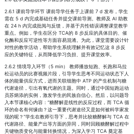
2.6.1 课前导学环节 课前导学任务于上课前 7 d 发布，学生
需在 5 d 内完成基础任务并提交课前导测。教师及 AI 助教
在 24 h 内完成批阅与反馈，并基于共性错误调整课堂教学
重点。例如，学生在区分 TCA的 8 步反应的具体目的、催
化酶和反应可逆性等方面容易混淆。为此，课堂需要设计针
对性的教学活动，帮助学生系统理解并有效记忆这 8 步反
应的关键特征，从而降低学习负担、提升课堂效率。
2.6.2 情境导入环节（5 min） 教师播放短跑、长跑和马拉
松运动员的比赛视频片段，引导学生思考不同运动状态下人
体的能量供应方式，进而关联细胞中 ATP 的产生机制与糖
代谢途径，引出有氧代谢的主题。同时，通过中国短跑运动
员苏炳添的实例，激发学生的民族自信心。然后，以问题导
入本节课核心内容：“糖酵解是线性的反应过程，而 TCA 循
环的命名有何缘由？这一重要代谢途径又是如何被科学家发
现的呢？”学生在教师引导下，思考并比较糖酵解与 TCA 在
代谢路径、能量产出等方面的异同，同时回顾糖酵解过程中
关键物质变化与能量转换情况，为深入学习 TCA 奠定基