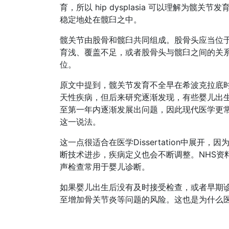
育，所以 hip dysplasia 可以理解为
稳定地处在髋臼之中。
髋关节由股骨和髋臼共同组成。股骨头应当位
育浅、覆盖不足，或者股骨头与髋臼之间的关
位。
原文中提到，髋关节发育不全早在希波克拉底
天性疾病，但后来研究逐渐发现，有些婴儿出
至第一年内逐渐发展出问题，因此现代医学更常使用 Devel
这一说法。
这一点很适合在医学Dissertation中展
断技术进步，疾病定义也会不断调整。NHS资
声检查常用于婴儿诊断。
如果婴儿出生后没有及时接受检查，或者早期
至增加骨关节炎等问题的风险。这也是为什么