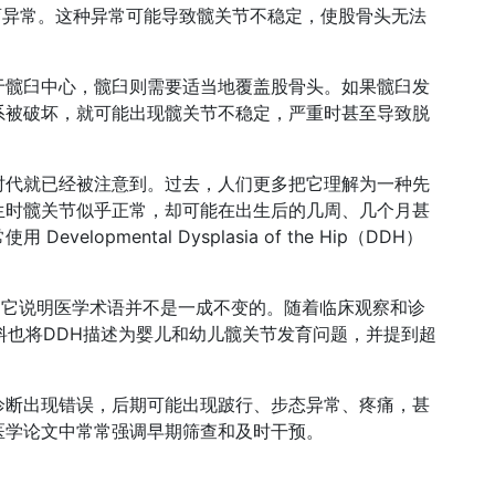
髋关节发育异常。这种异常可能导致髋关节不稳定，使股骨头无法
于髋臼中心，髋臼则需要适当地覆盖股骨头。如果髋臼发
系被破坏，就可能出现髋关节不稳定，严重时甚至导致脱
时代就已经被注意到。过去，人们更多把它理解为一种先
生时髋关节似乎正常，却可能在出生后的几周、几个月甚
opmental Dysplasia of the Hip（DDH）
开，因为它说明医学术语并不是一成不变的。随着临床观察和诊
料也将DDH描述为婴儿和幼儿髋关节发育问题，并提到超
诊断出现错误，后期可能出现跛行、步态异常、疼痛，甚
医学论文中常常强调早期筛查和及时干预。