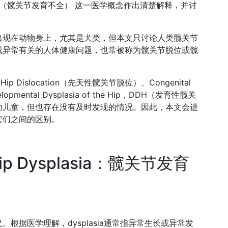
splasia（髋关节发育不全） 这一医学概念作出清楚解释，并讨
出现在动物身上，尤其是犬类，但本文只讨论人类髋关节
成异常有关的人体健康问题，也常被称为髋关节脱位或髋
p Dislocation（先天性髋关节脱位）、Congenital
opmental Dysplasia of the Hip，DDH（发育性髋关
幼儿童，但也存在没有及时发现的情况。因此，本文会进
它们之间的区别。
ut Hip Dysplasia：髋关节发育
根据医学理解，dysplasia通常指异常生长或异常发