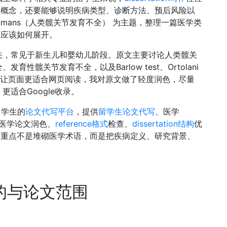
医学概念，还要能够说明疾病类型、诊断方法、预后风险以
of Humans（人类髋关节发育不全） 为主题，整理一篇医学类
论文应该如何展开。
关，常见于新生儿和婴幼儿阶段。原文主要讨论人类髋关
髋关节发育不全，以及Barlow test、Ortolani
。为了让页面更适合网页阅读，我对原文做了轻度润色，尽量
适合Google收录。
务留学生的
论文代写平台
，提供
留学生论文代写
、医学
医学论文润色、
reference格式
检查、
dissertation结构
优
n来说，重点不是堆砌医学术语，而是把疾病定义、研究背景、
究目的与论文范围