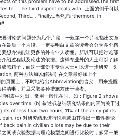
ts of this problem have to be addressed.The first
lates to ...The third aspect deals with...上面的例子可以
hird..... Finally,..当然,Furthermore, in
e#
法把要讨论的问题分为几个片段。一般第一个片段指出文章
放在最后一个片段。一定要明白文章的读者会分为多个档
定要想办法能让更多的外专业人读懂。所以可以把讨论部
细介绍过程以及论述的依据。这样专业外的人士可以了解
成黑箱子，而这一部份本专业人士可以进一步研究。5.
viation, 两种方法加以解决1) 在文章最好加上个
 在不同的页面上，不时地给出Abbreviation的含义，用来提醒
，读得清晰，并且采取各种措施方便于读者。
结果在哪些图表中列出，常用一般现在时。如：Figure 2 shows
the samples over time. (b) 叙述或总结研究结果的内容为关于过
ess than two hours, 11% of the army pilots
orted back pain. (c) 对研究结果进行说明或由其得出一般性推论
pain in civilian pilots may be due to their
me.(d) 不同结果之间或实验数据与理论模型之间进行比较时，多采一般