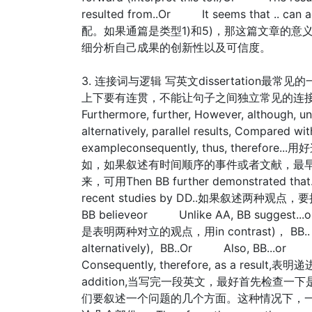
resulted from..Or It seems that .. ca
配。如果通篇是类型1)和5)，那这篇文章的意
细分析自己成果的创新性以及可信度。
3. 连接词与逻辑 写英文dissertation
上下要有连贯，不能让句子之间独立常见的连接词语有, also,
Furthermore, further, However, although, unli
alternatively, parallel results, Compared with
exampleconsequently, thus, the
如，如果叙述有时间顺序的事件或者文献，最早的文献可用AA 
来，可用Then BB further demonstrated 
recent studies by DD..如果叙述两种观点，要把它们截
BB believeor Unlike AA, BB sugge
是表明两种对立的观点，用in contrast)， BB.. 如
alternatively), BB..Or Also, BB..
Consequently, therefore, as a result,表明
addition,当写完一段英文，最好首先检查
们要叙述一个问题的几个方面。这种情况下，