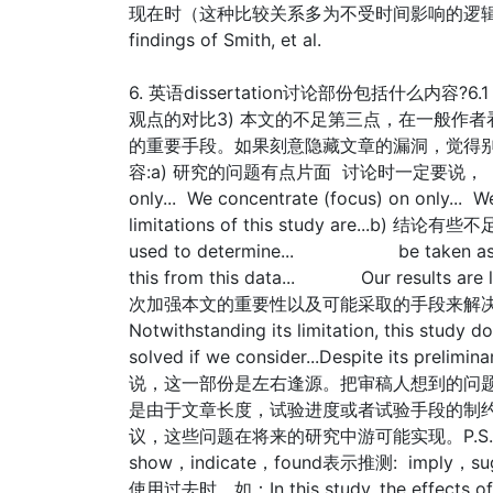
现在时（这种比较关系多为不受时间影响的逻辑上的事实）。如
findings of Smith, et al.
6. 英语dissertation讨论部份包括什么内容
观点的对比3) 本文的不足第三点，在一般作
的重要手段。如果刻意隐藏文章的漏洞，觉得
容:a) 研究的问题有点片面 讨论时一定要说， It should
only... We concentrate (focus) on only... W
limitations of this study are...b) 结论有些不足T
used to determine... be taken as evid
this from this data... Our resul
次加强本文的重要性以及可能采取的手段来解
Notwithstanding its limitation, this study 
solved if we consider...Despite its prelimi
说，这一部份是左右逢源。把审稿人想到的问
是由于文章长度，试验进度或者试验手段的制
议，这些问题在将来的研究中游可能实现。P.S. 坚信
show，indicate，found表示推测: impl
使用过去时。如：In this study, the effects of tw