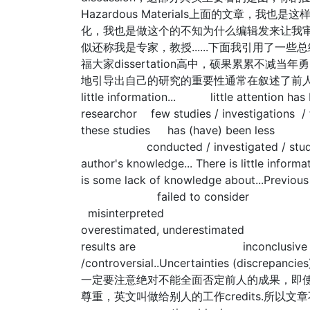
Hazardous Materials上面的文章，
化，我也是做这个的不知为什么编辑发来让我
似还称我是专家，教授......下面我引用了
福大家dissertation高中，硕果累累不减当
地引导出自己的研究的重要性通常在叙述了前人成果
little information... little attention has 
researchor few studies / investigations 
these studies has (have) been less
conducted / investigated / st
author's knowledge... There is little informat
is some lack of knowledge about...Pr
failed to c
misinterprete
overestimated, underestimate
results are inconclusive / mislead
/controversial..Uncertainties (discrepanci
一定要注意绝对不能全面否定前人的成果，即
尊重，英文叫做给别人的工作credits.所以文章不要出现