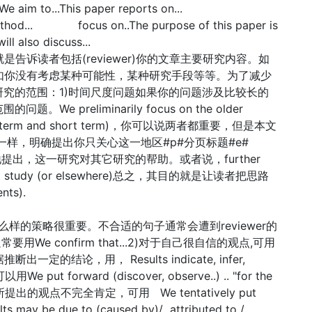
m to...This paper reports on...
od... focus on..The purpose of this paper is
ill also discuss...
是告诉读者包括(reviewer)你的文章主要研究内容。如
，比如你没有考虑某种可能性，某种研究手段等等。为了减少
究的范围：1)时间尺度问题如果你的问题涉及比较长的
preliminarily focus on the older
-term and short term)，你可以说两者都重要，但是本文
一样，明确提出你只关心这一地区#p#分页标题#e#
地提出，这一研究对其它研究的帮助。或者说，further
 our next study (or elsewhere)总之，其目的就是让读者把思路
s).
么样的策略很重要。不合适的句子通常会遭到reviewer的
e confirm that...2)对于自己很自信的观点,可用
推断出一定的结论，用， Results indicate, infer,
e put forward (discover, observe..) .. "for the
所提出的观点不完全肯定，可用 We tentatively put
ts may be due to (caused by)/ attributed to /