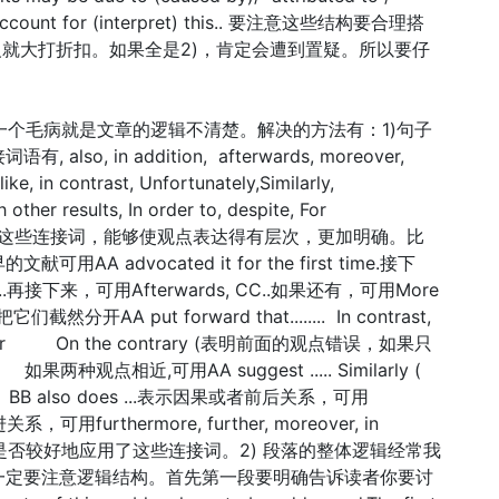
n account for (interpret) this.. 要注意这些结构要合理搭
义就大打折扣。如果全是2)，肯定会遭到置疑。所以要仔
最常见的一个毛病就是文章的逻辑不清楚。解决的方法有：1)句子
 in addition, afterwards, moreover,
ke, in contrast, Unfortunately,Similarly,
 other results, In order to, despite, For
refore...用好这些连接词，能够使观点表达得有层次，更加明确。比
advocated it for the first time.接下
that..再接下来，可用Afterwards, CC..如果还有，可用More
然分开AA put forward that........ In contrast,
st...or On the contrary (表明前面的观点错误，如果只
果两种观点相近,可用AA suggest ..... Similarly (
.or BB also does ...表示因果或者前后关系，可用
递进关系，可用furthermore, further, moreover, in
一下是否较好地应用了这些连接词。2) 段落的整体逻辑经常我
一定要注意逻辑结构。首先第一段要明确告诉读者你要讨