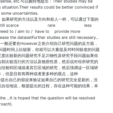
monsense, etc.可以婉转地提出：Their studies may be
situation.Their results could be better convinced if
in some uncertainties.
向。如果研究的方法以及方向和前人一样，可以通过下面的
a is still scarce rare less
ed to / aim to / have to provide more
se the datasetFurther studies are still necessary...
要性，一般还要在However之前介绍自己研究问题的反方面，
究的问题时间上比较新，你就可以大量提及对时间较老的问题
时间尺度比较新的问题研究不足2)物性及研究手段问题如果你
当前比较流行的方法以及物质性质，然后说对你所研究的
总结相邻区域或者其它区域的研究，然后强调这一区域研
多，但是目前有两种或者更多种的观点，这种
得进一步澄清5)提出自己的假设来验证如果自己的研究完全是新的，没
以自信地说，根据提出的过程，存在这种可能的结果，本
 the ...It is hoped that the question will be resolved
roach).