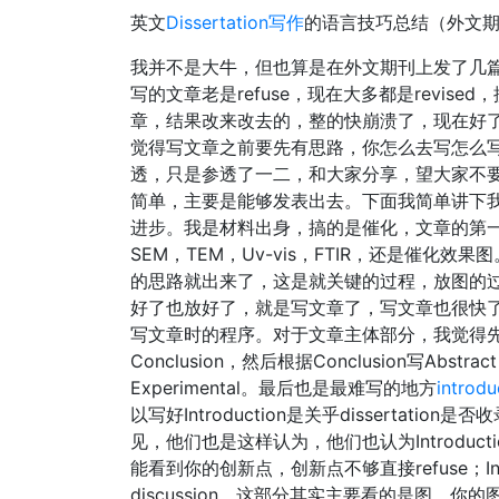
英文
Dissertation写作
的语言技巧总结（外文
我并不是大牛，但也算是在外文期刊上发了几
写的文章老是refuse，现在大多都是revi
章，结果改来改去的，整的快崩溃了，现在好了，
觉得写文章之前要先有思路，你怎么去写怎么
透，只是参透了一二，和大家分享，望大家不要耻笑
简单，主要是能够发表出去。下面我简单讲下
进步。我是材料出身，搞的是催化，文章的第
SEM，TEM，Uv-vis，FTIR，还是催化
的思路就出来了，这是就关键的过程，放图的
好了也放好了，就是写文章了，写文章也很快
写文章时的程序。对于文章主体部分，我觉得先写 Res
Conclusion，然后根据Conclusion写A
Experimental。最后也是最难写的地方
introdu
以写好Introduction是关乎disserta
见，他们也是这样认为，他们也认为Introdu
能看到你的创新点，创新点不够直接refuse；Intro
discussion，这部分其实主要看的是图，你的