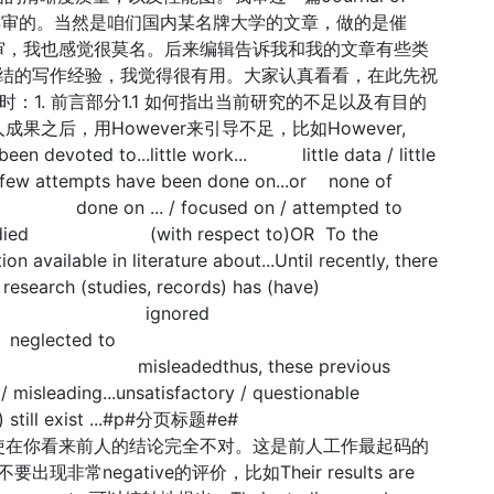
我也是这样审的。当然是咱们国内某名牌大学的文章，做的是催
审，我也感觉很莫名。后来编辑告诉我和我的文章有些类
一些总结的写作经验，我觉得很有用。大家认真看看，在此先祝
年勇时：1. 前言部分1.1 如何指出当前研究的不足以及有目的
之后，用However来引导不足，比如However,
been devoted to...little work... little data / little
/ few attempts have been done on...or none of
 done on ... / focused on / attempted to
udied (with respect to)OR To the
ion available in literature about...Until recently, there
evious research (studies, records) has (have)
onsider ignored
d neglected to
d misleadedthus, these previous
ing...unsatisfactory / questionable
es) still exist ...#p#分页标题#e#
使在你看来前人的结论完全不对。这是前人工作最起码的
非常negative的评价，比如Their results are