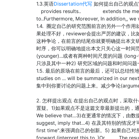
1.3.英语
Dissertation代写
如何提出自己的观点We ai
provides results.. extends the meth
to..Furthermore, Moreover, In addition,, we w
1.4. 圈定自己的研究范围前言的另外一个作用就
果处理不好，reviewer会提出严厉的建议
这种争论，在前言的结尾你就要明确提出本文研
时序，你可以明确地提出本文只关心这一时间范围的问题。We 
(younger)...或者有两种时间尺度的问题 (long
只涉及其中一种2) 研究区域的问题和时间问题
1.5. 最后的原场在前言的最后，还可以总结性
studies on ... will be summarized in
集中到你要讨论的问题上来。减少争论(argument
2. 怎样提出观点 在提出自己的观点时，采取什
置疑。1)如果观点不是这篇文章最新提出的，通常要用W
We believe that...3)在更通常的情况下，由数据
suggest, imply that...4) 在及其特别的情况才可以用W
first time".来强调自己的创新。5) 如果自己对
forward (interpret this to..)Or The resul