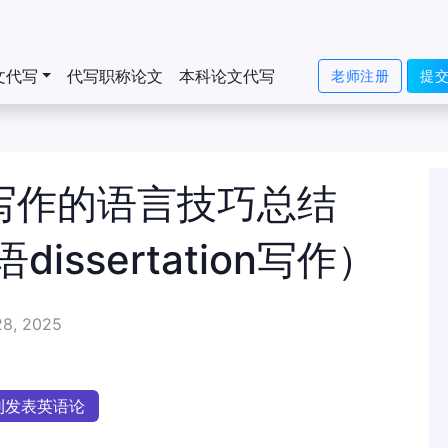
文代写
代写职称论文
本科论文代写
老师注册
提
ion写作的语言技巧总结
ssertation写作）
28, 2025
刊发表英语论