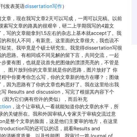
期刊发表英语
dissertation写作
）
篇文章，现在我写文章2天可以写成，一周可以完稿。以前
sed，摸索写文章的路真的很艰辛，研二上学期我写的4篇文
写的文章能拿到1.5左右的杂志上基本就accept了。我
写的和别人不同，有新意。这里面的文章很大，我也说不
。我毕竟是个硕士研究生。我觉得dissertation写很
我的思路。有相同或不同见解的留下言，共同交流，一起
一步要有图，也就是说首先把图做的漂漂亮亮的，不管是
效果图。、图片放到你的文章里就是你的思路，图片放好了 你
过程中你要考你怎么写，你的文章新的地方在哪？；图做
了，因为思路有了你的文章也构思好了。我在这里给出我
ults and discussion，写完了根据其内容下个
bstract（因为它们俩有些许的类似），而后补充
ction
，这个让审稿人一看就能知道你的文章的水平，所
tion是否收录的关键所在。我和外国审稿人专家关于审稿交流过意
ction是整个文章的脸面，这是他们主要审的地方，在这里
duction写的还可以的话，就看Results and
图的清晰度质量，以及性能图。我审过一篇Journal of