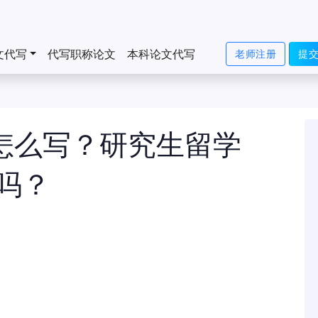
文代写
代写职称论文
本科论文代写
老师注册
提
y怎么写？研究生留学
写吗？