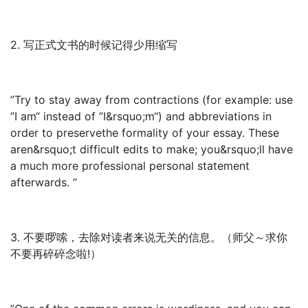
2. 写正式文书的时候记得少用缩写
”Try to stay away from contractions (for example: use
”I am“ instead of ”I&rsquo;m“) and abbreviations in
order to preservethe formality of your essay. These
aren&rsquo;t difficult edits to make; you&rsquo;ll have
a much more professional personal statement
afterwards. “
3. 不要啰嗦，去除对读者来说无关的信息。（师父～求你
不要再碎碎念啦!）