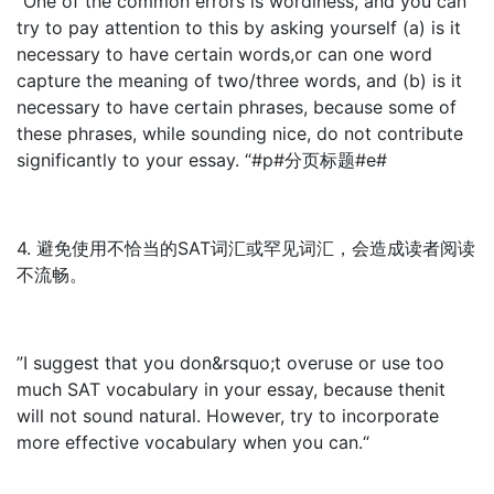
”One of the common errors is wordiness, and you can
try to pay attention to this by asking yourself (a) is it
necessary to have certain words,or can one word
capture the meaning of two/three words, and (b) is it
necessary to have certain phrases, because some of
these phrases, while sounding nice, do not contribute
significantly to your essay. “#p#分页标题#e#
4. 避免使用不恰当的SAT词汇或罕见词汇，会造成读者阅读
不流畅。
”I suggest that you don&rsquo;t overuse or use too
much SAT vocabulary in your essay, because thenit
will not sound natural. However, try to incorporate
more effective vocabulary when you can.“