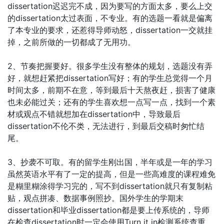
dissertation迟迟完不成，因为要写的方面太多，要么上交
的dissertation太过表面，不专业。有的选题一看就是偏离
了本专业的要求，还惹得导师动怒，dissertation一交就挂
掉，之前所做的一切都成了无用功。
2、节奏把握要好。很多学生没有整体的规划，选题没有弄
好，就想赶紧把dissertation写好；有的学生总觉得一个月
时间太多，前期不在意，等到最后十天熬夜赶，损害了健康
也未必能过关；还有的学生喜欢想一点写一点，找到一个素
材或观点不错就想加在dissertation中，导致最后
dissertation不伦不类，无法进行，到最后交稿时匆忙结
尾。
3、抄袭不可取。有的留学生刚出国，半年或是一年的学习
虽然英语水平有了一定的提高，但是一些高难度的课程难免
是糊里糊涂得学习完的，写不到dissertation就只有复制粘
贴，观点拼凑、数据事例照抄。国外学生的学期末
dissertation和毕业dissertation都是要上传系统的，导师
在检查dissertation时一定会使用Turn it in检测系统查重，