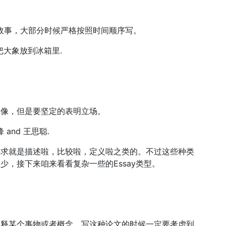
实就是讲故事，大部分时候严格按照时间顺序写。
s of 把大象放到冰箱里.
点像，但是要坚定的表明立场。
易峰 and 王思聪.
要要求就是描述啦，比较啦，定义啦之类的。不过这些种类
很少，接下来咱来看看复杂一些的Essay类型。
细解释某个事物或者概念。写这种论文的时候一定要考虑到