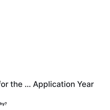
r the … Application Year
why?