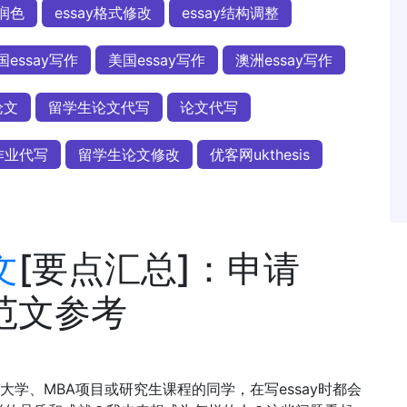
改润色
essay格式修改
essay结构调整
国essay写作
美国essay写作
澳洲essay写作
论文
留学生论文代写
论文代写
作业代写
留学生论文修改
优客网ukthesis
文
[要点汇总]：申请
与范文参考
学、MBA项目或研究生课程的同学，在写essay时都会