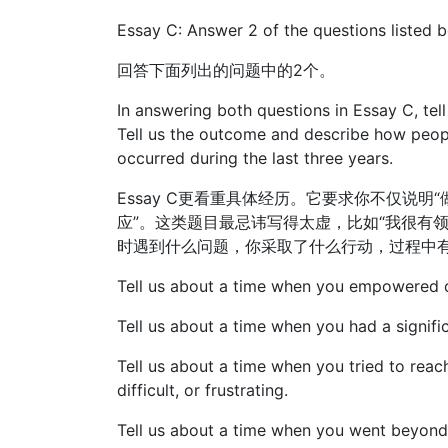
Essay C: Answer 2 of the questions listed b
回答下面列出的问题中的2个。
In answering both questions in Essay C, tell
Tell us the outcome and describe how peop
occurred during the last three years.
Essay C更看重具体经历。它要求你不仅说明“
应”。这类题目最忌讳写得太虚，比如“我很有领
时遇到什么问题，你采取了什么行动，过程中
Tell us about a time when you empowered o
Tell us about a time when you had a signifi
Tell us about a time when you tried to reac
difficult, or frustrating.
Tell us about a time when you went beyond