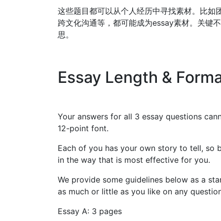
这些题目都可以从个人经历中寻找素材。比如
跨文化沟通等，都可能成为essay素材。关键
思。
Essay Length & Forma
Your answers for all 3 essay questions can
12-point font.
Each of you has your own story to tell, so
in the way that is most effective for you.
We provide some guidelines below as a star
as much or little as you like on any questio
Essay A: 3 pages