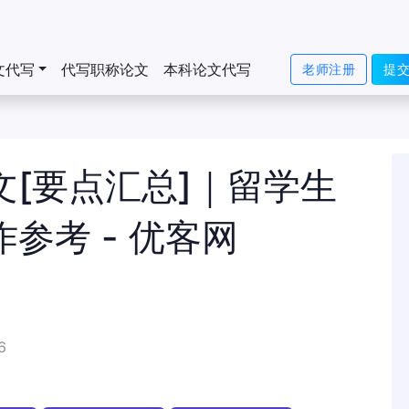
文代写
代写职称论文
本科论文代写
老师注册
提
范文[要点汇总]｜留学生
作参考 - 优客网
6