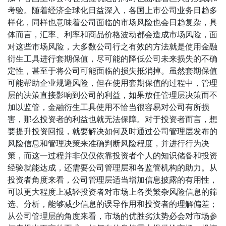
考验。随着经济全球化日益深入，各国上市公司业务日趋多
样化，同样也意味着公司面临的市场风险也会日趋复杂，具
体而言，汇率、利率和商品价格波动都会造成市场风险，面
对这些市场风险，大多数公司行之有效的方法就是使用金融
衍生工具进行套期保值，尽可能的降低公司未来损失的不确
定性，甚至于将公司可能面临的损失抵消掉。虽然套期保值
可能帮助企业规避风险，但在使用套期保值的过程中，管理
层的决策直接影响到公司的利益，如果放任管理层决策而不
加以监管，金融衍生工具使用不恰当很容易对公司有所损
害，那么投资者的利益也就无法保障。对于投资者而言，想
要提升投资回报，就要解决如何及时通过公司管理层发布的
风险信息和管理决策来准确判断风险程度，并进行行为决
策，而这一过程并非仅仅依靠投资者个人的知识储备和投资
经验就能达成，还需要公司管理层和各监管机构的助力。从
投资者角度来看，公司管理层适当增加信息披露的有用性，
可以更大程度上减轻投资者对市场上各类繁杂风险信息的筛
选、分析，能够减少信息的误导作用和投资者的理解偏差；
从公司管理层的角度来看，市场的优胜劣汰势必会对市场参