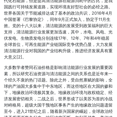
代化石能源，但是提高清洁能源在能源消耗中的占比，是我
国践行可持续发展道路，实现环境友好型社会的必经之路。
世界各国关于节能减排达成了基本的政治共识，2016年4月
中国签署《巴黎协定》，同年9月正式加入，协定于11月生
效。党的十八大以来，清洁能源的发展受到政策福利的巨大
支持，清洁能源行业发展更加迅速，其中，水电、风电、光
伏发电、生物质发电分别连续17年、12年、7年和4年稳居
全球首位，可再生能源产业链国际竞争优势凸显，大力发展
清洁能源行业对我国的产业结构升级，推进经济发展具有重
大意义[2]。
大多数学者赞同石油价格是影响清洁能源行业发展的重要因
素，所以研究石油资源与清洁能源之间的关系也是近年来一
个经久不衰的热门话题。除此之外，受自然禀赋的影响，全
球的产油国大多集中于中东地区，而这些地区在大国的掺和
下，地缘政治环境极其复杂。地缘政治环境与政权稳定、经
济发展密切相关，二战之后，世界形成了以美苏为首的冷战
对峙格局，超级大国干预地区事务产生的地缘政治问题遗留
至今，进入21世纪之后，随着新兴国家的崛起，全球政治经