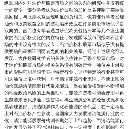
纵观国内外对油价与股票市场之间的关系的研究中并没有统
一的定论，部分学者认为油价波动的加剧显著抑制了实际股
票回报，与股票收益呈现明显的负相关；也有部分学者发现
油价和股票收益之间的波动溢出效应在许多前沿市场似乎是
双向的。然而也有学者通过研究欧美包括日本等几个发达国
家的石油价格变化的内在特征，发现国际股市回报对石油市
场的冲击没有很大的反应，石油价格和股票市场似乎没有提
供明确的证据证明两者之间的相关关系。通过上述研究可以
发现，大多数研究学者的关注点往往在于整个股票市场，对
于油价和股票市场的相关关系没有明确定性，油价冲击对股
市的影响可能局限于某些特定行业，这些特定的行业甚至可
能从油价上涨中获利，对于清洁能源行业来说，不断上涨的
油价鼓励清洁能源替代常规能源，当石油价格受到不断增加
的地缘政治风险的正向推动时，能源消费者可能会使用可再
生能源来替代原油，这使得可再生能源公司的经营状况和股
票表现更好。清洁能源作为化石能源的替代品，在一定程度
上对石油价格产生影响，当国家大力发展清洁能源行业的时
候，清洁能源股票价格则长期处于上行趋势，而清洁能源行
业的发展弥补了石油消耗缺口，在一定程度上也会影响到石