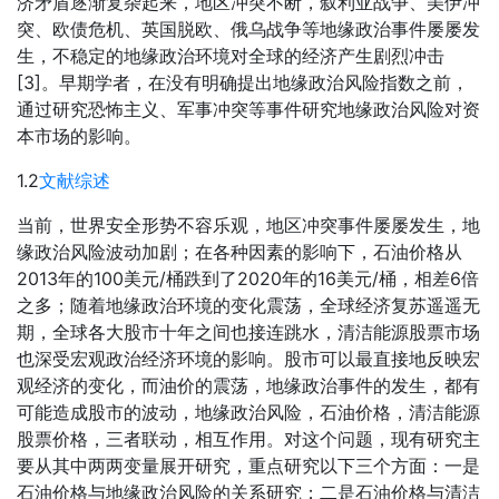
济矛盾逐渐复杂起来，地区冲突不断，叙利亚战争、美伊冲
突、欧债危机、英国脱欧、俄乌战争等地缘政治事件屡屡发
生，不稳定的地缘政治环境对全球的经济产生剧烈冲击
[3]。早期学者，在没有明确提出地缘政治风险指数之前，
通过研究恐怖主义、军事冲突等事件研究地缘政治风险对资
本市场的影响。
1.2
文献综述
当前，世界安全形势不容乐观，地区冲突事件屡屡发生，地
缘政治风险波动加剧；在各种因素的影响下，石油价格从
2013年的100美元/桶跌到了2020年的16美元/桶，相差6倍
之多；随着地缘政治环境的变化震荡，全球经济复苏遥遥无
期，全球各大股市十年之间也接连跳水，清洁能源股票市场
也深受宏观政治经济环境的影响。股市可以最直接地反映宏
观经济的变化，而油价的震荡，地缘政治事件的发生，都有
可能造成股市的波动，地缘政治风险，石油价格，清洁能源
股票价格，三者联动，相互作用。对这个问题，现有研究主
要从其中两两变量展开研究，重点研究以下三个方面：一是
石油价格与地缘政治风险的关系研究；二是石油价格与清洁