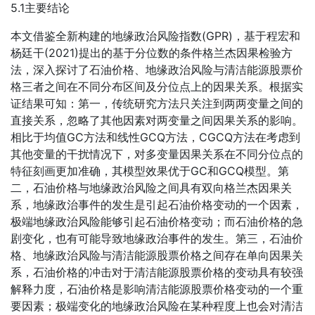
5.1主要结论
本文借鉴全新构建的地缘政治风险指数(GPR)，基于程宏和
杨廷干(2021)提出的基于分位数的条件格兰杰因果检验方
法，深入探讨了石油价格、地缘政治风险与清洁能源股票价
格三者之间在不同分布区间及分位点上的因果关系。根据实
证结果可知：第一，传统研究方法只关注到两两变量之间的
直接关系，忽略了其他因素对两变量之间因果关系的影响。
相比于均值GC方法和线性GCQ方法，CGCQ方法在考虑到
其他变量的干扰情况下，对多变量因果关系在不同分位点的
特征刻画更加准确，其模型效果优于GC和GCQ模型。第
二，石油价格与地缘政治风险之间具有双向格兰杰因果关
系，地缘政治事件的发生是引起石油价格变动的一个因素，
极端地缘政治风险能够引起石油价格变动；而石油价格的急
剧变化，也有可能导致地缘政治事件的发生。第三，石油价
格、地缘政治风险与清洁能源股票价格之间存在单向因果关
系，石油价格的冲击对于清洁能源股票价格的变动具有较强
解释力度，石油价格是影响清洁能源股票价格变动的一个重
要因素；极端变化的地缘政治风险在某种程度上也会对清洁