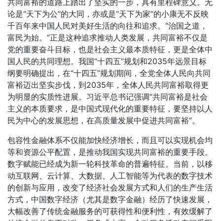
共同富裕的道路上踏出了坚实的一步，具有里程碑意义。无
论是“天下为公”的大同，亦或是“天下为家”的小康无不反映
千百年来中国人民对美好生活的向往和追求。“治国之道，
富民为始。”正是这种追求推动人类发展，共同富裕不仅是
党的重要奋斗目标，也是社会主义最本质特征，更是全体中
国人民的共同理想。我国“十四五”规划和2035年远景目标
纲要明确提出，在“十四五”规划期间，全党全体人民向共同
富裕迈出坚实步伐，到2035年，全体人民共同富裕取得更
为明显的实质性进展。习近平总书记强调“共同富裕是社会
主义的本质要求，是中国式现代化的重要特征，要坚持以人
民为中心的发展思想，在高质量发展中促进共同富裕”。
包容性金融体系不仅能加快经济增长，而且可以实现机会均
等和资源公平配置，是推动我国实现共同富裕的重要手段。
数字赋能已经成为新一轮科技革命的普遍特征。当前，以移
动互联网、云计算、大数据、人工智能等为代表的数字技术
的创新与应用，改变了经济社会发展方式和人们的生产生活
方式，中国数字经济（尤其是数字金融）经历了快速发展，
大幅改善了传统金融服务的可获得性和便利性，有效缓解了