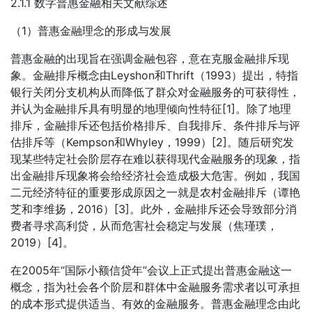
2.1.1 数字普惠金融相关文献综述
（1）普惠金融理念的形成与发展
普惠金融的出现旨在强调金融包容，意在克服金融排斥现
象。金融排斥概念由Leyshon和Thrift（1993）提出，特指
银行关闭分支机构从而降低了群众对金融服务的可获得性，
并认为金融排斥具有明显的地理倾向性特征[1]。除了地理
排斥，金融排斥还包括价格排斥、自我排斥、条件排斥与评
估排斥等（Kempson和Whyley，1999）[2]。随后研究发
现某些特定社会阶层存在难以获得现代金融服务的现象，指
出金融排斥现象将会给经济社会造成极大危害。例如，我国
二元经济特征的重要形成原因之一就是农村金融排斥（谭艳
芝和李维扬，2016）[3]。此外，金融排斥还会导致部分消
费者寻求高利贷，从而危害社会稳定与发展（焦瑾璞，
2019）[4]。
在2005年“国际小额信贷年”会议上正式提出普惠金融这一
概念，指为社会各个阶层和群体中金融服务需求者以可承担
的成本形式提供适当、有效的金融服务。普惠金融理念由此