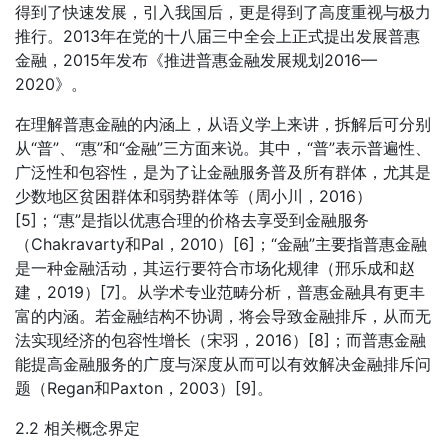
得到了快速发展，引入我国后，更是得到了高度重视与极力
推行。2013年在党的十八届三中全会上正式提出发展普惠
金融，2015年发布《推进普惠金融发展规划2016—
2020》。
在理解普惠金融的内涵上，从语义学上来讲，拆解后可分别
从“普”、“惠”和“金融”三方面来说。其中，“普”表示普遍性、
广泛性和包容性，是为了让金融服务普及所有群体，尤其是
少数地区贫困群体和弱势群体等（周小川，2016）
[5]；“惠”是指以优惠合理的价格去享受到金融服务
（Chakravarty和Pal，2010）[6]；“金融”主要指普惠金融
是一种金融活动，其运行要符合市场化规律（邢乐成和赵
建，2019）[7]。从学术专业范畴分析，普惠金融具有更丰
富的内涵。若金融结构不协调，将会导致金融排斥，从而无
法实现经济的包容性增长（宋羽，2016）[8]；而普惠金融
能提高金融服务的广度与深度从而可以有效解决金融排斥问
题（Regan和Paxton，2003）[9]。
2.2 相关概念界定