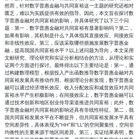
然而，针对数字普惠金融与共同富裕这一主题的研究还相对
匮乏，难以为实践提供有效的指导。因此，本文旨在探讨数
字普惠金融对共同富裕的影响，并具体研究了以下三个问
题：第一，数字普惠金融对共同富裕有显著影响吗？第二，
如果有影响，其机制是什么？具体指其直接效应、间接效应
和非线性效应。第三，应该采取哪些措施发展数字普惠金
融，提高我国共同富裕水平？以上述问题为导向，本文采用
文献研究、理论研究和实证分析相结合的方法，从理论和实
证两个方面进行探讨。最终得出以下主要结论是：第一，通
过构建数理模型，根据投入产出函数推导数字普惠金融对共
同富裕发展具有推动作用。根据理论分析发现，数字普惠金
融可以通过经济增长效应、收入分配效应和减贫效应对共同
富裕水平产生积极影响；在间接效应上，数字普惠金融可以
通过技术创新和地区创业传导渠道推进共同富裕；此外，数
字普惠金融对共同富裕的影响还具有非线性特征。第二，我
国共同富裕发展水平在不断提升，但共同富裕发展水平具有
空间差异性，具体表现为“HH”和“LL”的空间聚集性，空间非
均衡性的主要来源于地区间差异。第三，实证结果表明，数