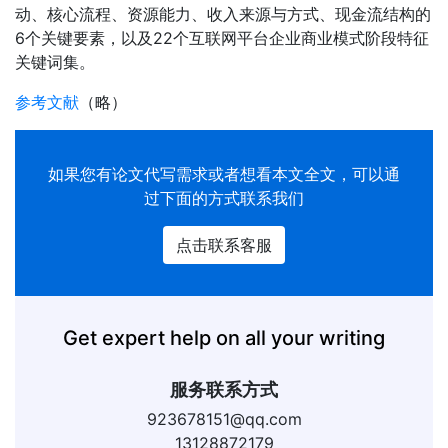
动、核心流程、资源能力、收入来源与方式、现金流结构的
6个关键要素，以及22个互联网平台企业商业模式阶段特征
关键词集。
参考文献
（略）
如果您有
论文代写
需求或者想看本文全文，可以通
过下面的方式联系我们
点击联系客服
Get expert help on all your writing
服务联系方式
923678151@qq.com
13128872179