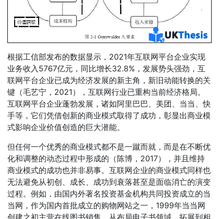
根据工信部发布的数据显示，2021年互联网平台企业实现
业务收入5767亿元，同比增长32.8%，发展势头强劲，互
联网平台企业已成为经济发展的新主角，新旧动能转换的关
键（毛艺宁，2021），互联网行业已重构当前经济格局。
互联网平台企业蓬勃发展，诸如阿里巴巴、美团、当当、快
手等，它们凭借创新的商业模式取得了成功，彰显出商业模
式影响企业价值创造的巨大潜能。
但任何一个优秀的商业模式都不是一蹴而就，而是在不断优
化和调整的动态过程中形成的（陈博，2017），并且维持
商业模式的成功也并非易事。互联网企业的商业模式同样也
无法避免从初创、成长、成功到衰落甚至是面临消亡的演变
过程。例如，由国内外著名投资基金机构共同投资成立的当
当网，作为国内首批成立的购物网站之一，1999年当当网
创建之初主营在线图书销售，从布局电子书领域，拓展到相