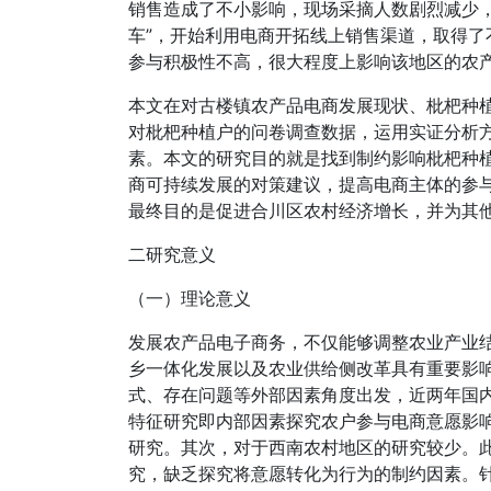
销售造成了不小影响，现场采摘人数剧烈减少
车”，开始利用电商开拓线上销售渠道，取得
参与积极性不高，很大程度上影响该地区的农
本文在对古楼镇农产品电商发展现状、枇杷种
对枇杷种植户的问卷调查数据，运用实证分析
素。本文的研究目的就是找到制约影响枇杷种
商可持续发展的对策建议，提高电商主体的参
最终目的是促进合川区农村经济增长，并为其
二研究意义
（一）理论意义
发展农产品电子商务，不仅能够调整农业产业
乡一体化发展以及农业供给侧改革具有重要影
式、存在问题等外部因素角度出发，近两年国
特征研究即内部因素探究农户参与电商意愿影
研究。其次，对于西南农村地区的研究较少。
究，缺乏探究将意愿转化为行为的制约因素。