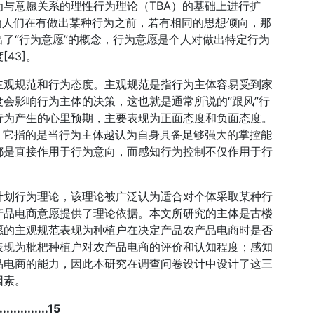
研究个体行为与意愿关系的理性行为理论（TBA）的基础上进行扩
为人们在有做出某种行为之前，若有相同的思想倾向，那
了“行为意愿”的概念，行为意愿是个人对做出特定行为
43]。
主观规范和行为态度。主观规范是指行为主体容易受到家
会影响行为主体的决策，这也就是通常所说的“跟风”行
行为产生的心里预期，主要表现为正面态度和负面态度。
之一，它指的是当行为主体越认为自身具备足够强大的掌控能
都是直接作用于行为意向，而感知行为控制不仅作用于行
计划行为理论，该理论被广泛认为适合对个体采取某种行
产品电商意愿提供了理论依据。本文所研究的主体是古楼
愿的主观规范表现为种植户在决定产品农产品电商时是否
表现为枇杷种植户对农产品电商的评价和认知程度；感知
品电商的能力，因此本研究在调查问卷设计中设计了这三
因素。
........15