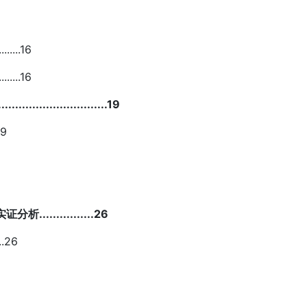
.....16
.....16
...................19
19
............26
..26