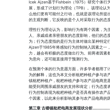
Icek Ajzen基于Fishbein（1975）
展，形成了计划行为理论（TPB）。该理论认
么他们更有可能付之行动，也就是该理论所提出
的主观判断，它反映的是个人对采取行为的态度[
理性行为理论认为，影响行为有两个因素，为
人、亲戚或者亲密朋友的态度影响，他们的态度
为；行为态度指的是行为主体对做出某种特定
Ajzen于1985年将感知行为控制纳入因素
力，越会有积极的态度做出行为。前两者因素
为意向，还可能直接用于预测行为。
在预测个体的行为意愿方面，许多学者都用了
为的解释，这也为本文分析枇杷种植户参与农
镇枇杷种植户，枇杷种植户参与农产品电商意
能受到周围亲戚朋友的支持和肯定；行为态度
行为控制表现为枇杷种植户是否具有操作农产
个因素，以此来分析影响其参与农产品电商的
第三章 古楼镇枇杷电商发展现状分析....................