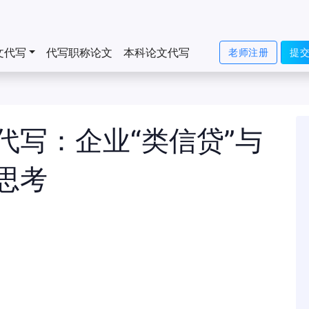
文代写
代写职称论文
本科论文代写
老师注册
提
代写：企业“类信贷”与
思考