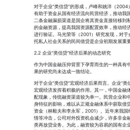
对于企业“类信贷”的形成，卢峰和姚洋（20
有助于资金从国有经济流向民营经济，推动我
二条金融漏损渠道是国企将其资金直接转移到
的金融资源，提高我国资源配置效率，推动经
进行验证。马光荣等（2001）研究发现，对
托私人社会关系的民间借贷是企业初期发展重
2.2 企业“类信贷”经济后果的动态研究
作为中国金融压抑背景下孕育而生的一种具有中
果的研究尚未达成一致结论。
对于企业“类信贷”宏观经济后果而言。企业“
宏观经济发挥着积极的作用。其一，中国金融
配现象，传统融资渠道较为单一。民营企业和
身特征的影响，难以从正规金融体系中获取借
资金（林毅夫和李永军，2001）。近年来我
情等冲击，公司对外投资机会减少，许多非金融
类再放贷业务。为此，融资较为容易的国有企