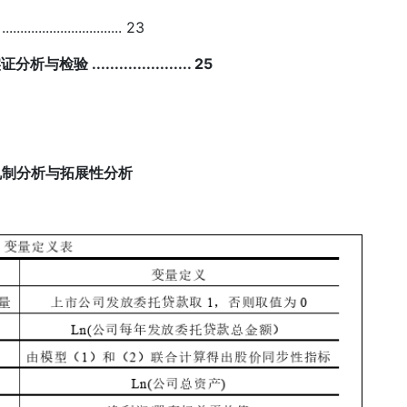
................. 23
.................... 25
机制分析与拓展性分析