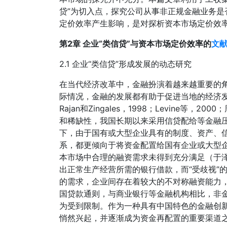
贷”为切入点，探究公司从事非正规金融业务
定价效率产生影响，是对探析资本市场定价效
第2章 企业“类信贷”与资本市场定价效率的
文
2.1 企业“类信贷”形成发展的动态研究
在当代经济改革中，金融扮演着越来越重要的角
际情况，金融的发展都有助于促进当地的经济发展（King
Rajan和Zingales，1998；Levine等
和稀缺性，我国长期以来采用信贷配给等金融
下，由于国有或大型企业具有的制度、资产、信
系，都更倾向于将资金配置给国有企业或大型企
本市场中合理的融资需求未得到充分满足（于泽等
出正常生产经营所需的银行借款，而“受歧视”
的需求，企业间存在着较大的不对称融资能力
国贷款通则，与商业银行等金融机构相比，非
为受到限制。作为一种具有中国特色的金融创新工
悄然兴起，并逐渐成为资金再配置的重要渠道之一（