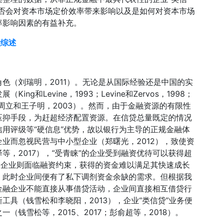
是否会对资本市场定价效率带来影响以及是如何对资本市场
率影响因素的有益补充。
献综述
色（刘瑞明，2011）。无论是从国际经验还是中国的实
和Levine，1993；Levine和Zervos，1998；
，2000；周立和王子明，2003）。然而，由于金融资源的有限性
压抑手段，为赶超经济配置资源。在信贷总量既定的情况
用评级等“硬信息”优势，故以银行为主导的正规金融体
业而忽视民营与中小型企业（郑曙光，2012），致使资
，2017），“受青睐”的企业受到融资优待可以获得超
的企业则面临融资约束，获得的资金难以满足其快速成长
，此时企业间便有了私下调剂资金余缺的需求。但根据我
金融企业不能直接从事借贷活动，企业间直接相互借贷行
具（钱雪松和李晓阳，2013），企业“类信贷”业务便
钱雪松等，2015、2017；彭俞超等，2018）。