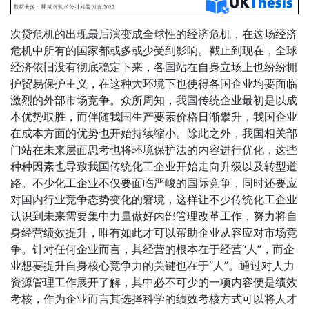
次贷危机的出现最后演变成全球性的经济危机，在这场经济
危机中所有的国家都或多或少受到影响。截止到现在，全球
经济依旧没有彻底稳定下来，各国站在自身立场上也纷纷拥
护贸易保护主义，在这种大环境下也使得各国企业均要面临
激烈的外部市场竞争。众所周知，我国传统企业最初是以成
本优势取胜，而伴随我国生产要素价格日渐攀升，我国企业
在成本方面的优势也开始持续缩小。除此之外，我国相关部
门站在未来层面思考也将环境保护法的内容进行优化，这些
种种因素也导致我国传统化工企业开始走向升级以及转型道
路。不少化工企业不仅要面临严峻的国际竞争，同时还要应
对国内行业竞争态势变化的窘境，这样让不少传统化工企业
认识到未来需要集中力量做好内部管理改革工作，努力将自
身经营绩效提升，唯有如此才可以帮助企业从容应对市场竞
争。针对任何企业而言，其经营的根本在于经营“人”，而企
业想要提升自身核心竞争力的关键也在于“人”。通过对人力
资源管理工作展开了解，其中必不可少的一项内容便是绩效
考核，作为企业而言其选择科学的绩效考核方式可以将人才