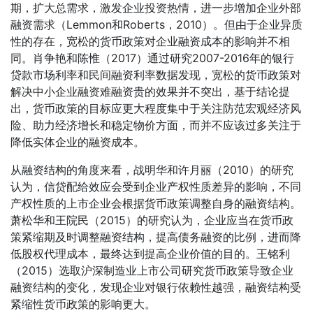
期，扩大总需求，激发企业投资热情，进一步增加企业外部
融资需求（Lemmon和Roberts，2010）。但由于企业异质
性的存在，宽松的货币政策对企业融资成本的影响并不相
同。肖争艳和陈惟（2017）通过研究2007-2016年的银行
贷款市场利率和民间融资利率数据发现，宽松的货币政策对
解决中小企业融资难融资贵的效果并不突出，基于结论提
出，货币政策的目标应更大程度集中于关注防范宏观经济风
险、助力经济增长和稳定物价方面，而并不应该过多关注于
降低实体企业的融资成本。
从融资结构的角度来看，战明华和许月丽（2010）的研究
认为，信贷配给效应会受到企业产权性质差异的影响，不同
产权性质的上市企业会根据货币政策调整自身的融资结构。
萧松华和王院民（2015）的研究认为，企业应当在货币政
策紧缩期及时调整融资结构，提高债务融资的比例，进而降
低股权代理成本，最终达到提高企业价值的目的。王铭利
（2015）选取沪深制造业上市公司研究货币政策导致企业
融资结构的变化，发现企业对银行依赖性越强，融资结构受
紧缩性货币政策的影响更大。