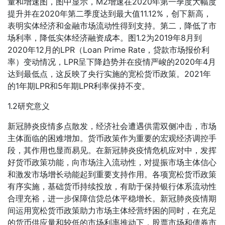
量和增速图，图中显示，M2增速在2020年第一季度大幅度
提升并在2020年第二季度达到最大值11.12%，创下新高，
表明实体经济和金融市场流动性得到支持。第二，降低了市
场利率，降低实体经济融资成本。图1.2为2019年8月到
2020年12月的LPR（Loan Prime Rate，贷款市场报价利
率）变动情况，LPR呈下降趋势并在疫情严峻的2020年4月
达到最低点，这反映了央行实施的宽松货币政策。2021年
的1年期LPR和5年期LPR利率保持不变。
1.2研究意义
新冠肺炎疫情多点散发，经济社会遭遇供需双侧冲击，市场
主体面临的困难增加。货币政策作为重要的宏观经济调控手
段，其作用也显而易见。在新冠肺炎疫情危机应对中，发挥
好货币政策功能，向市场注入流动性，对提振市场主体信心
和激发市场增长动能起到重要支持作用。各项宽松货币政策
有序实施，基础货币持续投放，有助于保持银行体系流动性
合理充裕，进一步保障信贷总体平稳增长。新冠肺炎疫情期
间运用宽松货币政策助力市场主体经营纾困的同时，在充足
的货币供应量和较低的市场利率推动下，股票市场和债券市