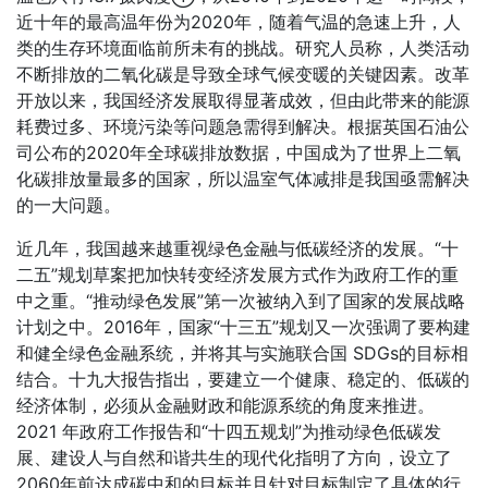
近十年的最高温年份为2020年，随着气温的急速上升，人
类的生存环境面临前所未有的挑战。研究人员称，人类活动
不断排放的二氧化碳是导致全球气候变暖的关键因素。改革
开放以来，我国经济发展取得显著成效，但由此带来的能源
耗费过多、环境污染等问题急需得到解决。根据英国石油公
司公布的2020年全球碳排放数据，中国成为了世界上二氧
化碳排放量最多的国家，所以温室气体减排是我国亟需解决
的一大问题。
近几年，我国越来越重视绿色金融与低碳经济的发展。“十
二五”规划草案把加快转变经济发展方式作为政府工作的重
中之重。“推动绿色发展”第一次被纳入到了国家的发展战略
计划之中。2016年，国家“十三五”规划又一次强调了要构建
和健全绿色金融系统，并将其与实施联合国 SDGs的目标相
结合。十九大报告指出，要建立一个健康、稳定的、低碳的
经济体制，必须从金融财政和能源系统的角度来推进。
2021 年政府工作报告和“十四五规划”为推动绿色低碳发
展、建设人与自然和谐共生的现代化指明了方向，设立了
2060年前达成碳中和的目标并且针对目标制定了具体的行