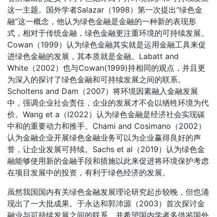
这一主题。国外学者Salazar（1998）第一次提出“绿色金
融”这一概念，他认为绿色金融是金融的一种新的表现形
式，相对于传统金融，绿色金融更注重环境的可持续发展。
Cowan（1999）认为绿色金融其实就是运用金融工具来促
进绿色金融的发展，其本质就是金融。Labatt and
White（2002）也与Cowan(1999)持相同的观点，并且更
为深入的探讨了绿色金融和可持续发展之间的联系。
Scholtens and Dam（2007）将环境因素融入金融发展
中，强调企业社会责任，企业的发展才不会以牺牲环境为代
价。Wang et a（l2022）认为绿色金融是经济社会实现碳
中和的重要动力和推手。Chami and Cosimano（2002）
认为金融企业开展绿色金融业务可以为企业赢得良好的声
誉，让企业发展可持续。Sachs et al（2019）认为绿色金
融能够使用新的金融手段和措施以此来促进将环境保护考虑
在项目发展中的投资，有利于绿色经济的发展。
虽然我国国内有关绿色金融发展理论研究起步较晚，但也涌
现出了一大批成果。于永达和郭沛源（2003）首次探讨金
融业与可持续发展之间的联系，并希望国内学者多借鉴国外